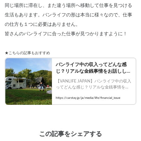
同じ場所に滞在し、また違う場所へ移動して仕事を見つける
生活もあります。バンライフの形は本当に様々なので、仕事
の仕方も１つに必要はありません。
皆さんのバンライフに合った仕事が見つかりますように！
★こちらの記事もおすすめ
バンライフ中の収入ってどんな感
じ？リアルな金銭事情をお話ししま
す
【VANLIFE JAPAN】バンライフ中の収入
ってどんな感じ？リアルな金銭事情をお
話しします

https://carstay.jp/ja/media/life/financial_issue
    #バンライフ #キャンピングカー 
#VANLIFEJAPAN #車中泊
この記事をシェアする