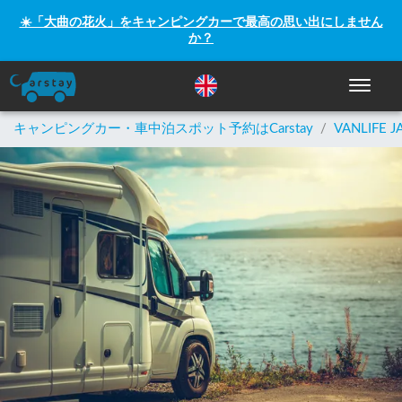
☀️「大曲の花火」をキャンピングカーで最高の思い出にしません
か？
ナビゲー
キャンピングカー・車中泊スポット予約はCarstay
/
VANLIFE J