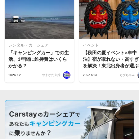
レンタル・カーシェア
イベント
「キャンピングカー」での生
【秋田の夏イベント×車中
活、1年間に維持費はいくら
泊】宿が取れない・高すぎ
かかる？
を解決！東北出身者が選ぶ
花火・フェス・竿燈を楽し
2026.7.2
やまがた夫婦
2026.6.26
えびちゃん
車中泊スポット活用術