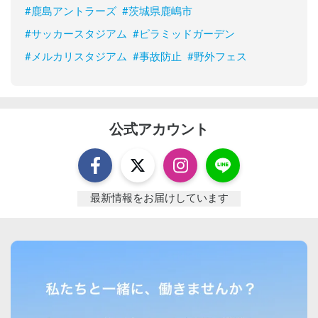
#
鹿島アントラーズ
#
茨城県鹿嶋市
#
サッカースタジアム
#
ピラミッドガーデン
#
メルカリスタジアム
#
事故防止
#
野外フェス
公式アカウント
最新情報をお届けしています