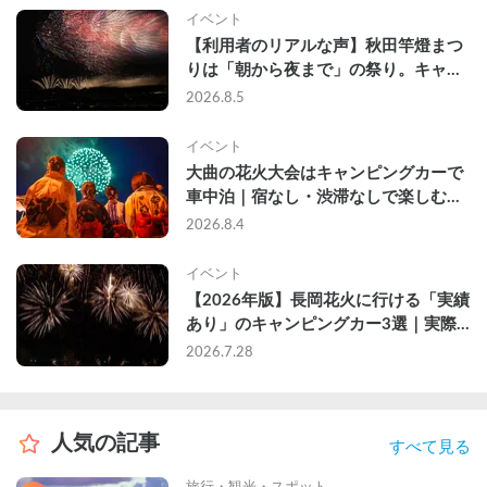
イベント
【利用者のリアルな声】秋田竿燈まつ
りは「朝から夜まで」の祭り。キャン
ピングカーで行った2組の記録
2026.8.5
イベント
大曲の花火大会はキャンピングカーで
車中泊｜宿なし・渋滞なしで楽しむ
2026年完全ガイド
2026.8.4
イベント
【2026年版】長岡花火に行ける「実績
あり」のキャンピングカー3選｜実際
に利用したゲストのレビュー付き
2026.7.28
人気の記事
すべて見る
旅行・観光・スポット