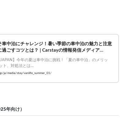
そ車中泊にチャレンジ！暑い季節の車中泊の魅力と注意
過ごすコツとは？ | Carstayの情報発信メディア
JAPAN
FE JAPAN】今年の夏は車中泊に挑戦！「夏の車中泊」のメリッ
ット、対処法とは

ejapan #車中泊
y.jp/ja/media/stay/vanlife_summer_01/
25年向け）