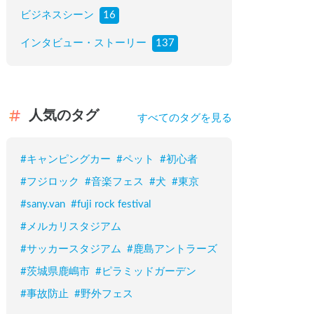
ビジネスシーン
16
インタビュー・ストーリー
137
人気のタグ
すべてのタグを見る
#
キャンピングカー
#
ペット
#
初心者
#
フジロック
#
音楽フェス
#
犬
#
東京
#
sany.van
#
fuji rock festival
#
メルカリスタジアム
#
サッカースタジアム
#
鹿島アントラーズ
#
茨城県鹿嶋市
#
ピラミッドガーデン
#
事故防止
#
野外フェス