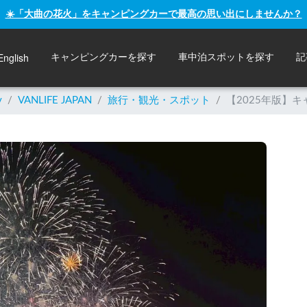
☀️「大曲の花火」をキャンピングカーで最高の思い出にしませんか？
English
キャンピングカーを探す
車中泊スポットを探す
記
y
/
VANLIFE JAPAN
/
旅行・観光・スポット
/
【2025年版】