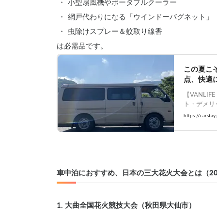
小型扇風機やポータブルクーラー
網戸代わりになる「ウインドーバグネット」
虫除けスプレー＆蚊取り線香
は必需品です。
この夏こ
点、快適に
VANLIFE 
【VANLI
ト・デメリ
    #vanlif
https://carsta
車中泊におすすめ、日本の三大花火大会とは（20
1. 大曲全国花火競技大会（秋田県大仙市）