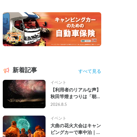
新着記事
すべて見る
イベント
【利用者のリアルな声】
秋田竿燈まつりは「朝か
ら夜まで」の祭り。キャ
2026.8.5
ンピングカーで行った2
組の記録
イベント
大曲の花火大会はキャン
ピングカーで車中泊｜宿