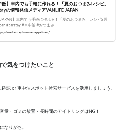
中飯】車内でも手軽に作れる！「夏のおつまみレシピ」
rstayの情報発信メディアVANLIFE JAPAN
FE JAPAN】車内でも手軽に作れる！「夏のおつまみ」レシピ5選

fejapan #carstay #車中泊 #おつまみ
y.jp/ja/media/stay/summer-appetizers/
泊で気をつけたいこと
確認 or 車中泊スポット検索サービスを活用しましょう。
音量・ゴミの放置・長時間のアイドリングはNG！
温になりがち。