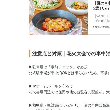
【夏の車
5選 | Ca
【VANLI
    #vanli
https://carsta
注意点と対策｜花火大会での車中
▶︎駐車場は「事前チェック」が必須
公式駐車場が車中泊OKとは限らないため、事前に
▶︎マナーとルールを守ろう
花火会場周辺では住民や他の観覧客に配慮を。大
▶︎熱中症・虫対策はしっかりと、夏の車内は高