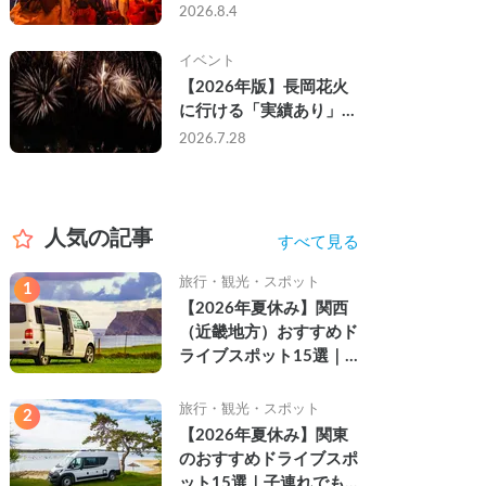
なし・渋滞なしで楽しむ
2026.8.4
2026年完全ガイド
イベント
【2026年版】長岡花火
に行ける「実績あり」の
キャンピングカー3選｜
2026.7.28
実際に利用したゲストの
レビュー付き
人気の記事
すべて見る
旅行・観光・スポット
1
【2026年夏休み】関西
（近畿地方）おすすめド
ライブスポット15選｜
自然を満喫できる絶景や
名所を紹介
旅行・観光・スポット
2
【2026年夏休み】関東
のおすすめドライブスポ
ット15選｜子連れでも