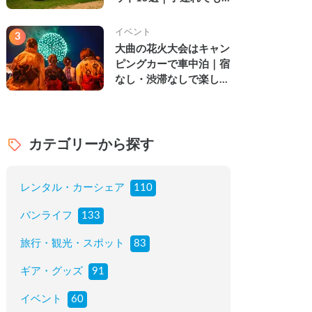
楽しめる穴場の絶景・グ
ルメ・温泉を徹底解説
イベント
3
大曲の花火大会はキャン
ピングカーで車中泊｜宿
なし・渋滞なしで楽しむ
2026年完全ガイド
カテゴリーから探す
レンタル・カーシェア
110
バンライフ
133
旅行・観光・スポット
83
ギア・グッズ
91
イベント
60