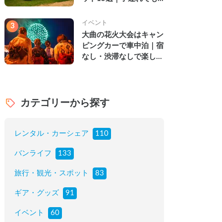
楽しめる穴場の絶景・グ
ルメ・温泉を徹底解説
イベント
3
大曲の花火大会はキャン
ピングカーで車中泊｜宿
なし・渋滞なしで楽しむ
2026年完全ガイド
カテゴリーから探す
レンタル・カーシェア
110
バンライフ
133
旅行・観光・スポット
83
ギア・グッズ
91
イベント
60