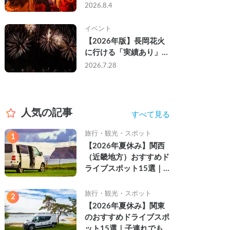
なし・渋滞なしで楽しむ
2026.8.4
2026年完全ガイド
イベント
【2026年版】長岡花火
に行ける「実績あり」の
キャンピングカー3選｜
2026.7.28
実際に利用したゲストの
レビュー付き
人気の記事
すべて見る
旅行・観光・スポット
1
【2026年夏休み】関西
（近畿地方）おすすめド
ライブスポット15選｜
自然を満喫できる絶景や
名所を紹介
旅行・観光・スポット
2
【2026年夏休み】関東
のおすすめドライブスポ
ット15選｜子連れでも