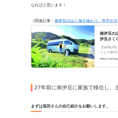
なればと思います！
（関連記事：
南伊豆の山と海を味わう。年中おす
南伊豆の
伊豆さく
【VANLI
くらで車中泊
#Carstay
https://carst
27年前に南伊豆に家族で移住し、
まずは
高田さんの自己紹介をお願いします。