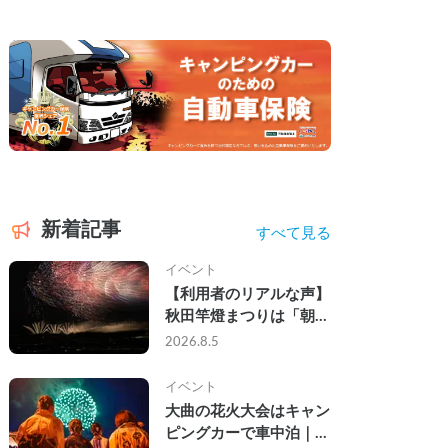
新着記事
すべて見る
イベント
【利用者のリアルな声】
秋田竿燈まつりは「朝か
ら夜まで」の祭り。キャ
2026.8.5
ンピングカーで行った2
組の記録
イベント
大曲の花火大会はキャン
ピングカーで車中泊｜宿