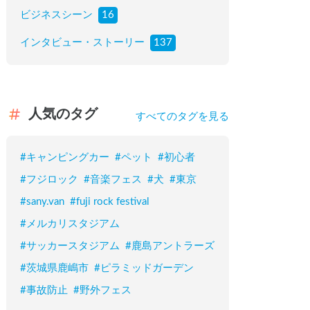
ビジネスシーン
16
インタビュー・ストーリー
137
人気のタグ
すべてのタグを見る
#
キャンピングカー
#
ペット
#
初心者
#
フジロック
#
音楽フェス
#
犬
#
東京
#
sany.van
#
fuji rock festival
#
メルカリスタジアム
#
サッカースタジアム
#
鹿島アントラーズ
#
茨城県鹿嶋市
#
ピラミッドガーデン
#
事故防止
#
野外フェス