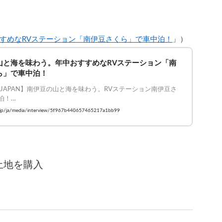
すめなRVステーション「南伊豆さくら」で車中泊！
」）
山と海を味わう。年中おすすめなRVステーション「南
ら」で車中泊！
FE JAPAN】南伊豆の山と海を味わう。RVステーション南伊豆さ
！

 #VANLIFEJAPAN #車中泊 #バンライフ
ay.jp/ja/media/interview/5f967b440657465217a1bb99
土地を購入