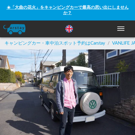
☀️「大曲の花火」をキャンピングカーで最高の思い出にしません
か？
ナビゲー
キャンピングカー・車中泊スポット予約はCarstay
/
VANLIFE J