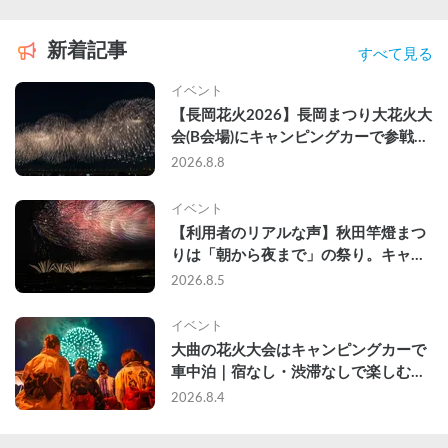
新着記事
すべて見る
イベント
【長岡花火2026】長岡まつり大花火大
会(B会場)にキャンピングカーで参戦し
て、長岡駅前で車中泊してきた
2026.8.8
イベント
【利用者のリアルな声】秋田竿燈まつ
りは「朝から夜まで」の祭り。キャン
ピングカーで行った2組の記録
2026.8.5
イベント
大曲の花火大会はキャンピングカーで
車中泊｜宿なし・渋滞なしで楽しむ
2026年完全ガイド
2026.8.4