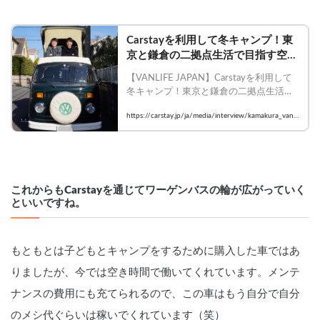
Carstayを利用して冬キャンプ！東
京と鎌倉の二拠点生活で目指す空間
づくり
【VANLIFE JAPAN】Carstayを利用して
冬キャンプ！東京と鎌倉の二拠点生活で
叶えるライフスタイル

https://carstay.jp/ja/media/interview/kamakura_vans
    #Carstay #VANLIFEJAPAN 
hare
#volkswagen #バンライフ #キャンプ
これからもCarstayを通じてワーゲンバスの輪が広がっていく
といいですね。
もともとは子どもとキャンプをするために購入した車ではあ
りましたが、今では空き時間で働いてくれています。メンテ
ナンスの費用にも充てられるので、この車はもう自分で自分
のメシ代ぐらいは稼いでくれています（笑）