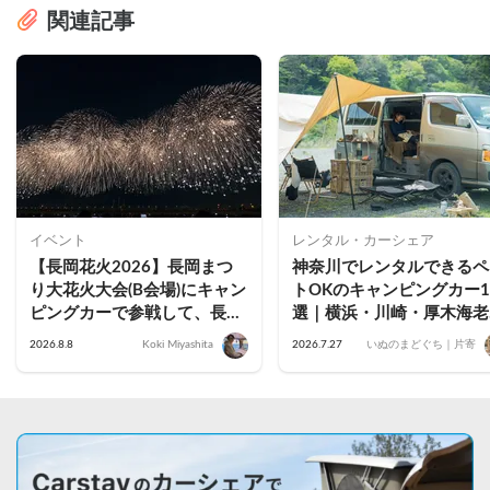
関連記事
イベント
レンタル・カーシェア
【長岡花火2026】長岡まつ
神奈川でレンタルできるペ
り大花火大会(B会場)にキャン
トOKのキャンピングカー1
ピングカーで参戦して、長岡
選｜横浜・川崎・厚木海老
駅前で車中泊してきた
名・藤沢茅ヶ崎・小田原・
2026.8.8
Koki Miyashita
2026.7.27
いぬのまどぐち｜片寄
倉のおすすめ車両を公開