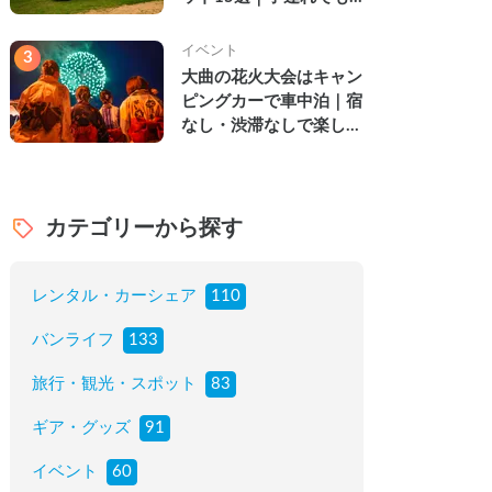
楽しめる穴場の絶景・グ
ルメ・温泉を徹底解説
イベント
3
大曲の花火大会はキャン
ピングカーで車中泊｜宿
なし・渋滞なしで楽しむ
2026年完全ガイド
カテゴリーから探す
レンタル・カーシェア
110
バンライフ
133
旅行・観光・スポット
83
ギア・グッズ
91
イベント
60