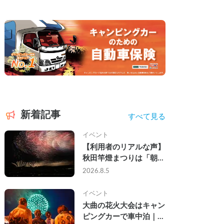
新着記事
すべて見る
イベント
【利用者のリアルな声】
秋田竿燈まつりは「朝か
ら夜まで」の祭り。キャ
2026.8.5
ンピングカーで行った2
組の記録
イベント
大曲の花火大会はキャン
ピングカーで車中泊｜宿