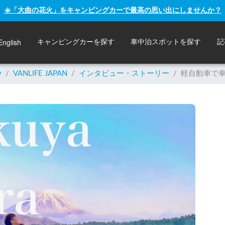
☀️「大曲の花火」をキャンピングカーで最高の思い出にしませんか？
English
キャンピングカーを探す
車中泊スポットを探す
記
y
/
VANLIFE JAPAN
/
インタビュー・ストーリー
/
軽自動車で