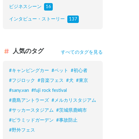
ビジネスシーン
16
インタビュー・ストーリー
137
人気のタグ
すべてのタグを見る
#
キャンピングカー
#
ペット
#
初心者
#
フジロック
#
音楽フェス
#
犬
#
東京
#
sany.van
#
fuji rock festival
#
鹿島アントラーズ
#
メルカリスタジアム
#
サッカースタジアム
#
茨城県鹿嶋市
#
ピラミッドガーデン
#
事故防止
#
野外フェス