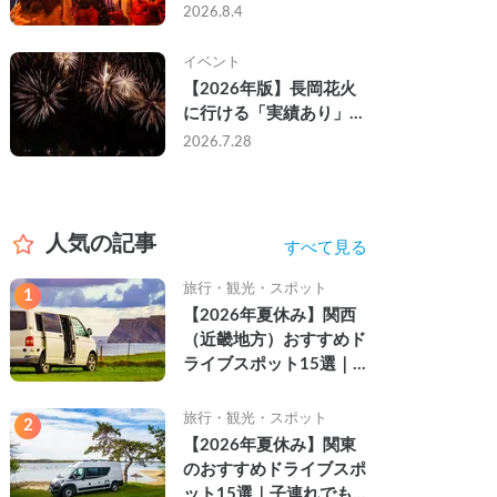
なし・渋滞なしで楽しむ
2026.8.4
2026年完全ガイド
イベント
【2026年版】長岡花火
に行ける「実績あり」の
キャンピングカー3選｜
2026.7.28
実際に利用したゲストの
レビュー付き
人気の記事
すべて見る
旅行・観光・スポット
1
【2026年夏休み】関西
（近畿地方）おすすめド
ライブスポット15選｜
自然を満喫できる絶景や
名所を紹介
旅行・観光・スポット
2
【2026年夏休み】関東
のおすすめドライブスポ
ット15選｜子連れでも