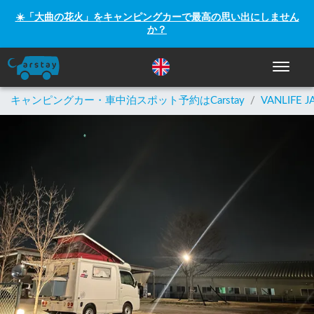
☀️「大曲の花火」をキャンピングカーで最高の思い出にしません
か？
ナビゲー
キャンピングカー・車中泊スポット予約はCarstay
/
VANLIFE J