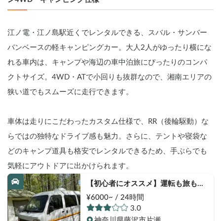
江ノ電・江ノ島駅近くでレンタルできる、スバル・サンバー
バンベースの軽キャンピングカー。大人2人がゆったり横にな
れる車内は、キャンプや海辺の車中泊旅にぴったりのコンパ
クトサイズ。4WD・ATで小回りも抜群なので、湘南エリアの
狭い道でもスムーズに走行できます。
車体は走りにこだわったカスタム仕様で、RR（後輪駆動）な
らではの独特なドライブ感も魅力。さらに、テントや寝袋な
どのキャンプ道具も格安でレンタルできるため、手ぶらでも
気軽にアウトドアに出かけられます。
【初心者にオススメ】運転も旅も楽
しめる！サンバーバン4WD・キャン
¥6000~ / 24時間
ピング仕様
3.0
神奈川県藤沢市片瀬