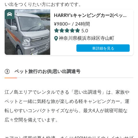
い出をつくりたい方におすすめです。
HARRY’sキャンピングカー2(ペット
大歓迎🐾/2人旅/4WD/FF搭載)冬仕
¥9800~ / 24時間
様
5.0
神奈川県横浜市緑区寺山町
車詳細を見る
③　ペット旅行のお供|思い出調達号
江ノ島エリアでレンタルできる「思い出調達号」は、家族や
ペットと一緒に気軽な旅が楽しめる軽キャンピングカー。運
転しやすいコンパクトサイズながら、最大4人が就寝可能な
広々空間を備えています。