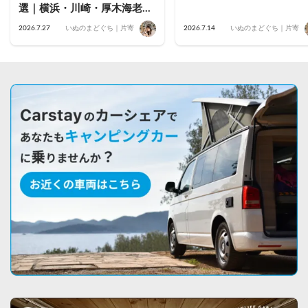
選｜横浜・川崎・厚木海老
名・藤沢茅ヶ崎・小田原・鎌
2026.7.27
いぬのまどぐち｜片寄
2026.7.14
いぬのまどぐち｜片寄
倉のおすすめ車両を公開