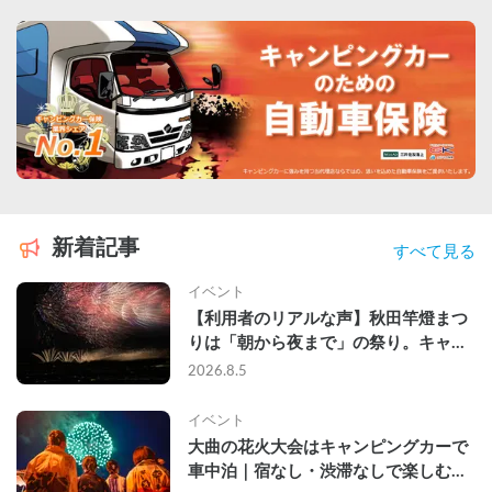
新着記事
すべて見る
イベント
【利用者のリアルな声】秋田竿燈まつ
りは「朝から夜まで」の祭り。キャン
ピングカーで行った2組の記録
2026.8.5
イベント
大曲の花火大会はキャンピングカーで
車中泊｜宿なし・渋滞なしで楽しむ