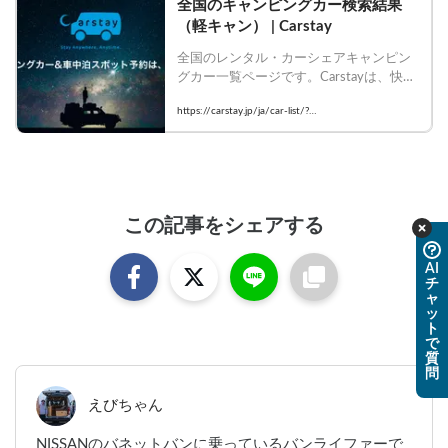
全国のキャンピングカー検索結果
（軽キャン） | Carstay
全国のレンタル・カーシェアキャンピン
グカー一覧ページです。Carstayは、快適
に車中泊・キャンプをして車旅を楽しみ
https://carstay.jp/ja/car-list/?
たいゲストと、キャンピングカーを提供
keyword=%E8%BB%BD%E3%82%AD%E3%83%A3%
したいホストをつなぐシェアリングサー
ビスです。
E3%83%B3
この記事をシェアする
AI
チ
ャ
ッ
ト
で
質
問
えびちゃん
NISSANのバネットバンに乗っているバンライファーで