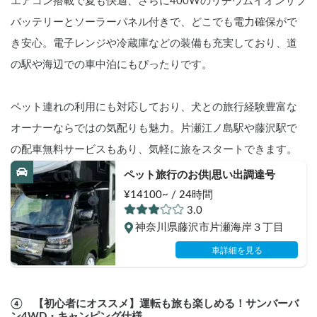
エアコン搭載で夏も快適、さらに400Wのリチウムイオンサブ
バッテリーとソーラーパネル付きで、どこでも電力確保がで
き安心。電子レンジや冷蔵庫などの装備も充実しており、道
の駅や海辺での車中泊にもぴったりです。
ペット連れの利用にも対応しており、犬との旅行経験豊富な
オーナーならではの気配りも魅力。片瀬江ノ島駅や藤沢駅で
の配車無料サービスもあり、気軽に旅をスタートできます。
ペット旅行のお供|思い出調達号
¥14100~ / 24時間
3.0
神奈川県藤沢市片瀬海岸３丁目
車詳細を見る
④　【初心者にオススメ】運転も旅も楽しめる！サンバーバ
ン4WD・キャンピング仕様