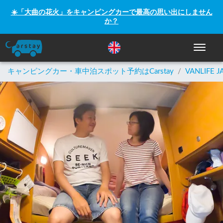
☀️「大曲の花火」をキャンピングカーで最高の思い出にしません
か？
ナビゲー
キャンピングカー・車中泊スポット予約はCarstay
/
VANLIFE J