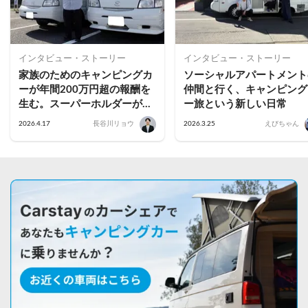
インタビュー・ストーリー
インタビュー・ストーリー
家族のためのキャンピングカ
ソーシャルアパートメント
ーが年間200万円超の報酬を
仲間と行く、キャンピング
生む。スーパーホルダーが語
ー旅という新しい日常
る稼働率を高める運用のコツ
2026.4.17
長谷川リョウ
2026.3.25
えびちゃん