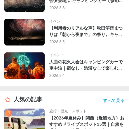
会(B会場)にキャンピングカーで参戦し
て、長岡駅前で車中泊してきた
2026.8.8
イベント
【利用者のリアルな声】秋田竿燈まつ
りは「朝から夜まで」の祭り。キャン
ピングカーで行った2組の記録
2026.8.5
イベント
大曲の花火大会はキャンピングカーで
車中泊｜宿なし・渋滞なしで楽しむ
2026年完全ガイド
2026.8.4
人気の記事
すべて見る
旅行・観光・スポット
1
【2026年夏休み】関西（近畿地方）お
すすめドライブスポット15選｜自然を