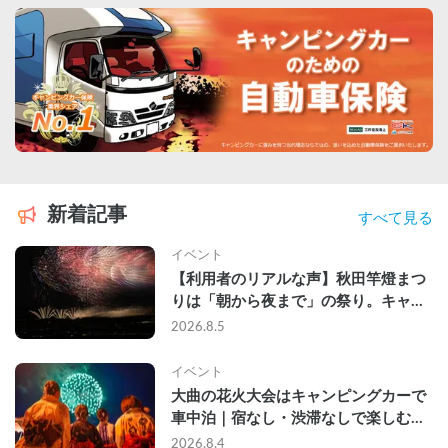
新着記事
すべて見る
イベント
【利用者のリアルな声】秋田竿燈まつ
りは「朝から夜まで」の祭り。キャン
ピングカーで行った2組の記録
2026.8.5
イベント
大曲の花火大会はキャンピングカーで
車中泊｜宿なし・渋滞なしで楽しむ
2026年完全ガイド
2026.8.4