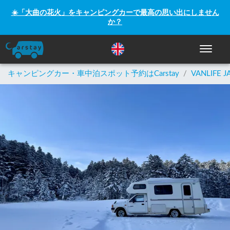
☀️「大曲の花火」をキャンピングカーで最高の思い出にしません
か？
ナビゲー
キャンピングカー・車中泊スポット予約はCarstay
/
VANLIFE J