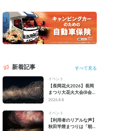
新着記事
すべて見る
イベント
【長岡花火2026】長岡
まつり大花火大会(B会
場)にキャンピングカー
2026.8.8
で参戦して、長岡駅前で
車中泊してきた
イベント
【利用者のリアルな声】
秋田竿燈まつりは「朝か