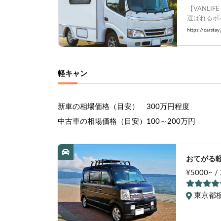
【VANLI
選ばれるポ
    #vanl
https://carstay
軽キャン
新車の相場価格（目安）　
300万円程度
中古車の相場価格（目安）
100～200万円
おてがる
¥5000~ 
東京都