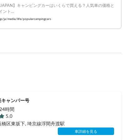
FE JAPAN】キャンピングカーはいくらで買える？人気車の価格と
イント

ifejapan #carstay #キャンピングカー
.jp/ja/media/life/popularcampingcars
軽キャンパー号
/ 24時間
5.0
板橋区東坂下
, 埼京線浮間舟渡駅
車詳細を見る