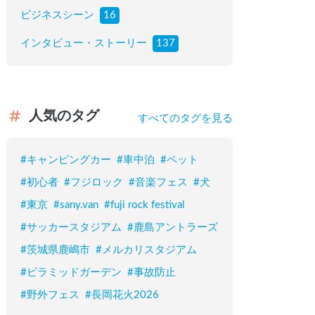
ビジネスシーン
16
インタビュー・ストーリー
137
人気のタグ
すべてのタグを見る
#
キャンピングカー
#
車中泊
#
ペット
#
初心者
#
フジロック
#
音楽フェス
#
犬
#
東京
#
sany.van
#
fuji rock festival
#
サッカースタジアム
#
鹿島アントラーズ
#
茨城県鹿嶋市
#
メルカリスタジアム
#
ピラミッドガーデン
#
事故防止
#
野外フェス
#
長岡花火2026