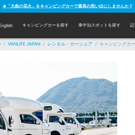
☀️「大曲の花火」をキャンピングカーで最高の思い出にしませんか？
English
キャンピングカーを探す
車中泊スポットを探す
記
y
/
VANLIFE JAPAN
/
レンタル・カーシェア
/
キャンピングカ