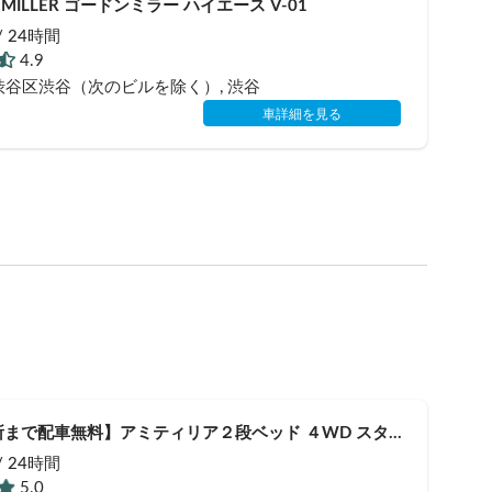
 MILLER ゴードンミラー ハイエース V-01
 / 24時間
4.9
渋谷区渋谷（次のビルを除く）
, 渋谷
車詳細を見る
まで配車無料】アミティリア２段ベッド ４WD スタッ
ヤ 新車
 / 24時間
5.0