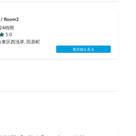
/ Room2
/ 24時間
5.0
台東区西浅草
, 田原町
車詳細を見る