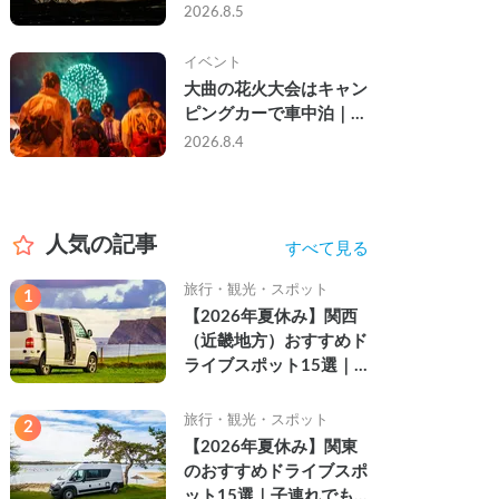
ら夜まで」の祭り。キャ
2026.8.5
ンピングカーで行った2
組の記録
イベント
大曲の花火大会はキャン
ピングカーで車中泊｜宿
なし・渋滞なしで楽しむ
2026.8.4
2026年完全ガイド
人気の記事
すべて見る
旅行・観光・スポット
1
【2026年夏休み】関西
（近畿地方）おすすめド
ライブスポット15選｜
自然を満喫できる絶景や
名所を紹介
旅行・観光・スポット
2
【2026年夏休み】関東
のおすすめドライブスポ
ット15選｜子連れでも