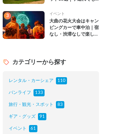
楽しめる穴場の絶景・グ
ルメ・温泉を徹底解説
イベント
3
大曲の花火大会はキャン
ピングカーで車中泊｜宿
なし・渋滞なしで楽しむ
2026年完全ガイド
カテゴリーから探す
レンタル・カーシェア
110
バンライフ
133
旅行・観光・スポット
83
ギア・グッズ
91
イベント
61