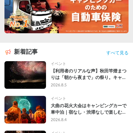
新着記事
すべて見る
イベント
【利用者のリアルな声】秋田竿燈まつ
りは「朝から夜まで」の祭り。キャン
ピングカーで行った2組の記録
2026.8.5
イベント
大曲の花火大会はキャンピングカーで
車中泊｜宿なし・渋滞なしで楽しむ
2026年完全ガイド
2026.8.4