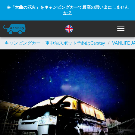
☀️「大曲の花火」をキャンピングカーで最高の思い出にしません
か？
ナビゲー
キャンピングカー・車中泊スポット予約はCarstay
/
VANLIFE J