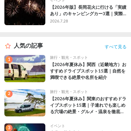
イベント
【2026年版】長岡花火に行ける「実績
あり」のキャンピングカー3選｜実際
に利用したゲストのレビュー付き
2026.7.28
人気の記事
すべて見る
旅行・観光・スポット
1
【2026年夏休み】関西（近畿地方）お
すすめドライブスポット15選｜自然を
満喫できる絶景や名所を紹介
旅行・観光・スポット
2
【2026年夏休み】関東のおすすめドラ
イブスポット15選｜子連れでも楽しめ
る穴場の絶景・グルメ・温泉を徹底解
説
イベント
3