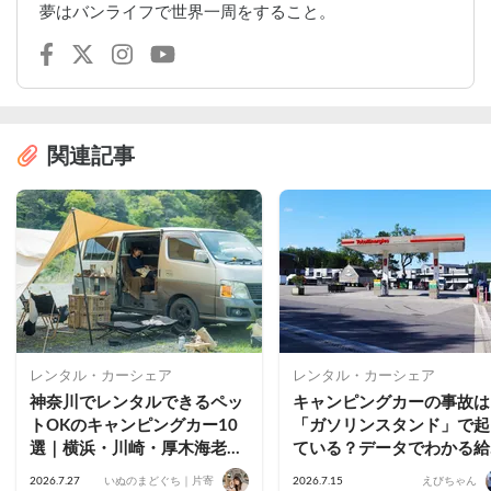
夢はバンライフで世界一周をすること。
関連記事
レンタル・カーシェア
レンタル・カーシェア
神奈川でレンタルできるペッ
キャンピングカーの事故は
トOKのキャンピングカー10
「ガソリンスタンド」で起
選｜横浜・川崎・厚木海老
ている？データでわかる給
名・藤沢茅ヶ崎・小田原・鎌
時の落とし穴と予防策
2026.7.27
いぬのまどぐち｜片寄
2026.7.15
えびちゃん