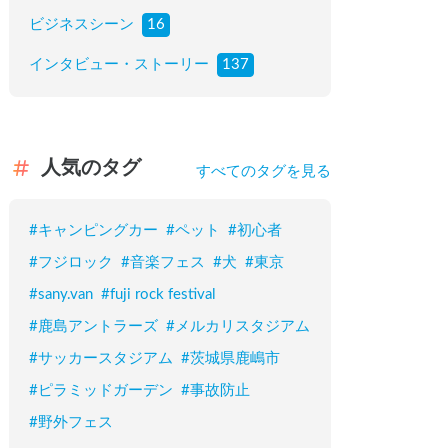
ビジネスシーン
16
インタビュー・ストーリー
137
人気のタグ
すべてのタグを見る
#
キャンピングカー
#
ペット
#
初心者
#
フジロック
#
音楽フェス
#
犬
#
東京
#
sany.van
#
fuji rock festival
#
鹿島アントラーズ
#
メルカリスタジアム
#
サッカースタジアム
#
茨城県鹿嶋市
#
ピラミッドガーデン
#
事故防止
#
野外フェス