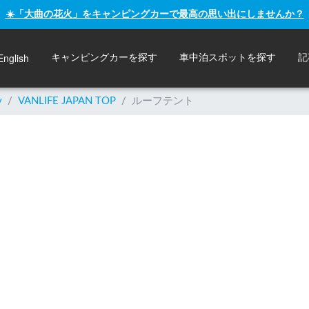
☀️「大曲の花火」をキャンピングカーで最高の思い出にしませんか？
English
キャンピングカーを探す
車中泊スポットを探す
記
y
/
VANLIFE JAPAN TOP
/
ルーフテント