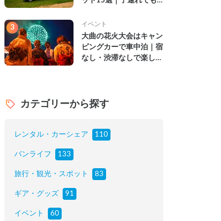
ット15選｜子連れでも
楽しめる穴場の絶景・グ
ルメ・温泉を徹底解説
イベント
3
大曲の花火大会はキャン
ピングカーで車中泊｜宿
なし・渋滞なしで楽しむ
2026年完全ガイド
カテゴリーから探す
レンタル・カーシェア
110
バンライフ
133
旅行・観光・スポット
83
ギア・グッズ
91
イベント
60