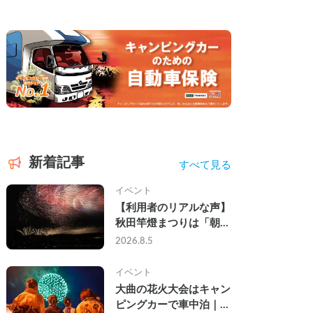
新着記事
すべて見る
イベント
【利用者のリアルな声】
秋田竿燈まつりは「朝か
ら夜まで」の祭り。キャ
2026.8.5
ンピングカーで行った2
組の記録
イベント
大曲の花火大会はキャン
ピングカーで車中泊｜宿