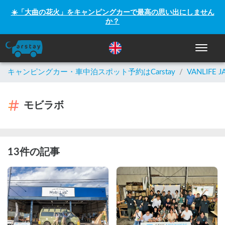
☀️「大曲の花火」をキャンピングカーで最高の思い出にしません
か？
ナビゲー
キャンピングカー・車中泊スポット予約はCarstay
/
VANLIFE J
モビラボ
13件の記事