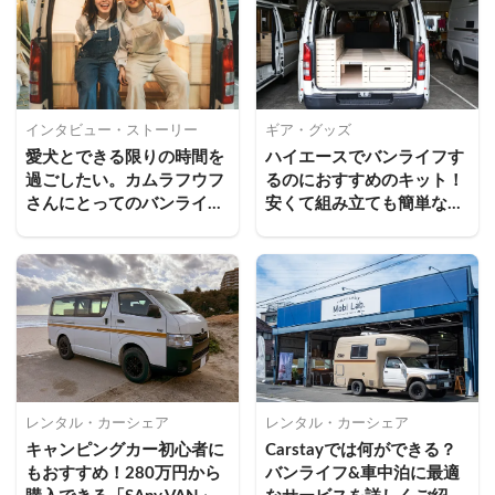
インタビュー・ストーリー
ギア・グッズ
愛犬とできる限りの時間を
ハイエースでバンライフす
過ごしたい。カムラフウフ
るのにおすすめのキット！
さんにとってのバンライフ
安くて組み立ても簡単な
とは
「SAny.KIT」をご紹介
レンタル・カーシェア
レンタル・カーシェア
キャンピングカー初心者に
Carstayでは何ができる？
もおすすめ！280万円から
バンライフ&車中泊に最適