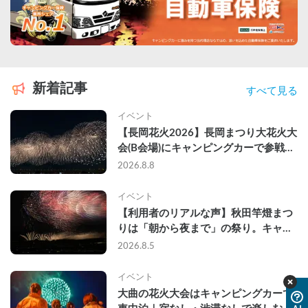
新着記事
すべて見る
イベント
【長岡花火2026】長岡まつり大花火大
会(B会場)にキャンピングカーで参戦し
て、長岡駅前で車中泊してきた
2026.8.8
イベント
【利用者のリアルな声】秋田竿燈まつ
りは「朝から夜まで」の祭り。キャン
ピングカーで行った2組の記録
2026.8.5
イベント
大曲の花火大会はキャンピングカーで