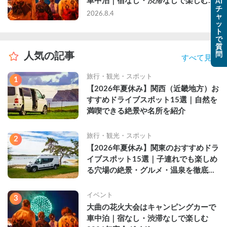
車中泊｜宿なし・渋滞なしで楽しむ
AI
チ
2026年完全ガイド
2026.8.4
ャ
ッ
ト
で
質
人気の記事
問
すべて見る
旅行・観光・スポット
1
【2026年夏休み】関西（近畿地方）お
すすめドライブスポット15選｜自然を
満喫できる絶景や名所を紹介
旅行・観光・スポット
2
【2026年夏休み】関東のおすすめドラ
イブスポット15選｜子連れでも楽しめ
る穴場の絶景・グルメ・温泉を徹底解
説
イベント
3
大曲の花火大会はキャンピングカーで
車中泊｜宿なし・渋滞なしで楽しむ