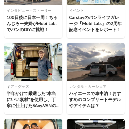
インタビュー・ストーリー
イベント
100日後に日本一周！ちゃ
Carstayのバンライフガレ
んじろー夫婦がMobi Lab.
ージ「Mobi Lab.」の2周年
でバンのDIYに挑戦！
記念イベントをレポート！
ギア・グッズ
レンタル・カーシェア
半年かけて厳選した"本当
ハイエースで車中泊！おす
にいい素材"を使用し、丁
すめのコンプリートモデル
寧に仕上げたSAny.VANの
やアイテムは？
新しい内装プラン