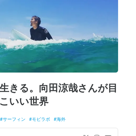
生きる。向田涼哉さんが目
こいい世界
#
サーフィン
#
モビラボ
#
海外