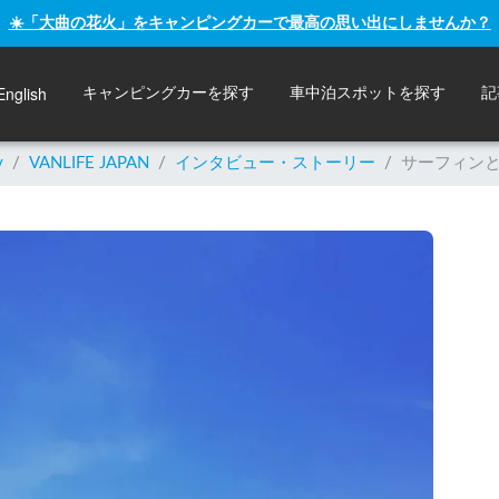
☀️「大曲の花火」をキャンピングカーで最高の思い出にしませんか？
English
キャンピングカーを探す
車中泊スポットを探す
記
y
/
VANLIFE JAPAN
/
インタビュー・ストーリー
/
サーフィン