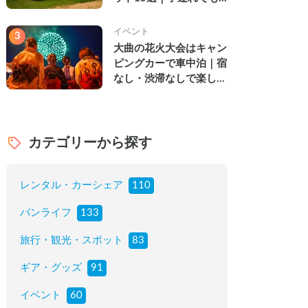
楽しめる穴場の絶景・グ
ルメ・温泉を徹底解説
イベント
3
大曲の花火大会はキャン
ピングカーで車中泊｜宿
なし・渋滞なしで楽しむ
2026年完全ガイド
カテゴリーから探す
レンタル・カーシェア
110
バンライフ
133
旅行・観光・スポット
83
ギア・グッズ
91
イベント
60