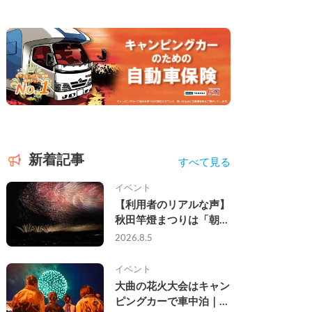
新着記事
すべて見る
イベント
【利用者のリアルな声】
秋田竿燈まつりは「朝か
ら夜まで」の祭り。キャ
2026.8.5
ンピングカーで行った2
組の記録
イベント
大曲の花火大会はキャン
ピングカーで車中泊｜宿