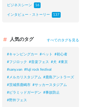
ビジネスシーン
16
インタビュー・ストーリー
137
人気のタグ
すべてのタグを見る
#
キャンピングカー
#
ペット
#
初心者
#
フジロック
#
音楽フェス
#
犬
#
東京
#
sany.van
#
fuji rock festival
#
メルカリスタジアム
#
鹿島アントラーズ
#
茨城県鹿嶋市
#
サッカースタジアム
#
ピラミッドガーデン
#
事故防止
#
野外フェス