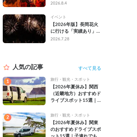
なし・渋滞なしで楽しむ
2026.8.4
2026年完全ガイド
イベント
【2026年版】長岡花火
に行ける「実績あり」の
キャンピングカー3選｜
2026.7.28
実際に利用したゲストの
レビュー付き
人気の記事
すべて見る
旅行・観光・スポット
1
【2026年夏休み】関西
（近畿地方）おすすめド
ライブスポット15選｜
自然を満喫できる絶景や
名所を紹介
旅行・観光・スポット
2
【2026年夏休み】関東
のおすすめドライブスポ
ット15選｜子連れでも