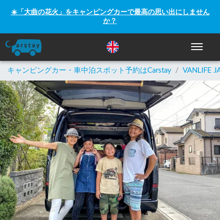
☀️「大曲の花火」をキャンピングカーで最高の思い出にしません
か？
ナビゲー
キャンピングカー・車中泊スポット予約はCarstay
/
VANLIFE J