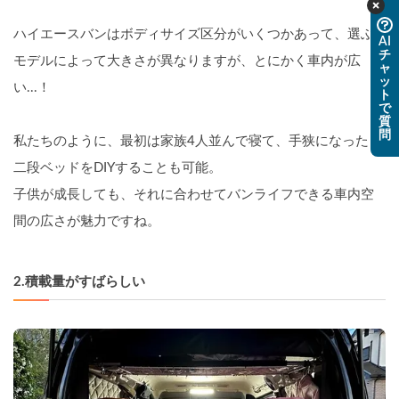
ハイエースバンはボディサイズ区分がいくつかあって、選ぶ
AI
チ
モデルによって大きさが異なりますが、とにかく車内が広
ャ
ッ
い...！
ト
で
質
問
私たちのように、最初は家族4人並んで寝て、手狭になったら
二段ベッドをDIYすることも可能。
子供が成長しても、それに合わせてバンライフできる車内空
間の広さが魅力ですね。
2.積載量がすばらしい