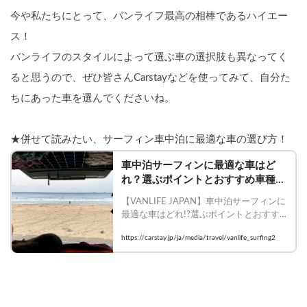
今や私たちにとって、バンライフ最高の相棒であるハイエー
ス！
バンライフのスタイルによって選ぶ車の選択肢も異なってく
ると思うので、ぜひ皆さんCarstayなどを使ってみて、自分た
ちにあった車を選んでくださいね。
★併せて読みたい、サーフィン車中泊に最適な車の選び方！
車中泊サーフィンに最適な車はど
れ？選ぶポイントとおすすめ車種を
徹底解説
【VANLIFE JAPAN】車中泊サーフィンに
最適な車はどれ!?選ぶポイントとおすす
め車種を徹底解説

https://carstay.jp/ja/media/travel/vanlife_surfing2
    #vanlifejapan #carstay #車中泊 #サーフ
ィン #とうちゃんはテンネンパーマ