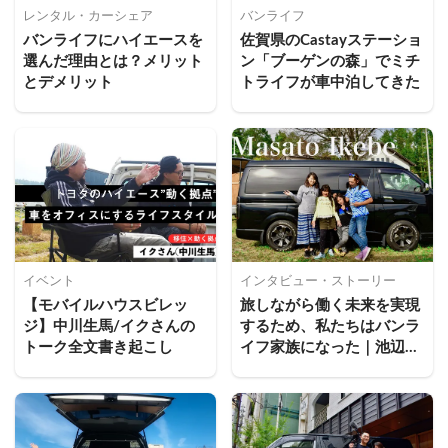
レンタル・カーシェア
バンライフ
バンライフにハイエースを
佐賀県のCastayステーショ
選んだ理由とは？メリット
ン「ブーゲンの森」でミチ
とデメリット
トライフが車中泊してきた
イベント
インタビュー・ストーリー
【モバイルハウスビレッ
旅しながら働く未来を実現
ジ】中川生馬/イクさんの
するため、私たちはバンラ
トーク全文書き起こし
イフ家族になった｜池辺政
人