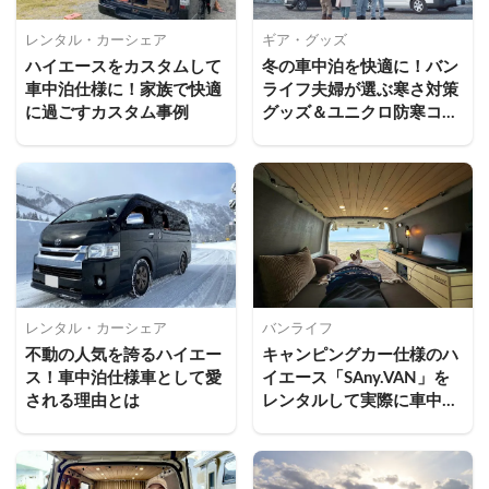
レンタル・カーシェア
ギア・グッズ
ハイエースをカスタムして
冬の車中泊を快適に！バン
車中泊仕様に！家族で快適
ライフ夫婦が選ぶ寒さ対策
に過ごすカスタム事例
グッズ＆ユニクロ防寒コー
デ
レンタル・カーシェア
バンライフ
不動の人気を誇るハイエー
キャンピングカー仕様のハ
ス！車中泊仕様車として愛
イエース「SAny.VAN」を
される理由とは
レンタルして実際に車中泊
してみた