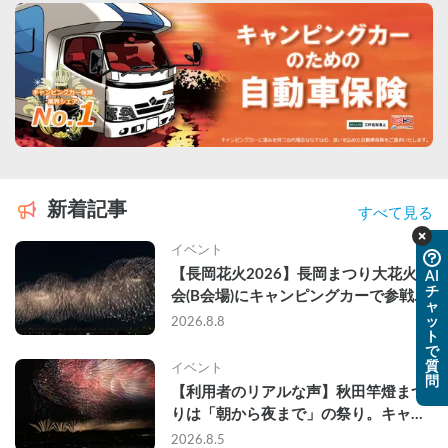
新着記事
すべて見る
イベント
【長岡花火2026】長岡まつり大花火大
AI
チ
会(B会場)にキャンピングカーで参戦し
ャ
て、長岡駅前で車中泊してきた
ッ
2026.8.8
ト
で
質
イベント
問
【利用者のリアルな声】秋田竿燈まつ
りは「朝から夜まで」の祭り。キャン
ピングカーで行った2組の記録
2026.8.5