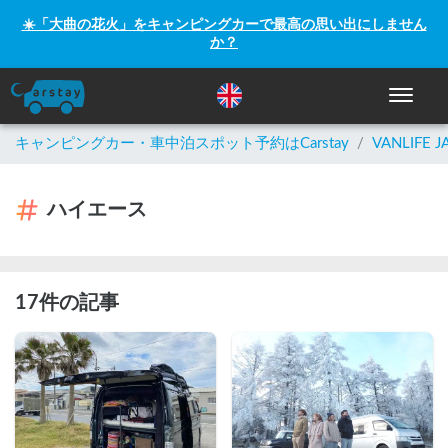
☀️「大曲の花火」をキャンピングカーで最高の思い出にしません
か？
ナビゲー
キャンピングカー・車中泊スポット予約はCarstay
/
VANLIFE J
ハイエース
17件の記事