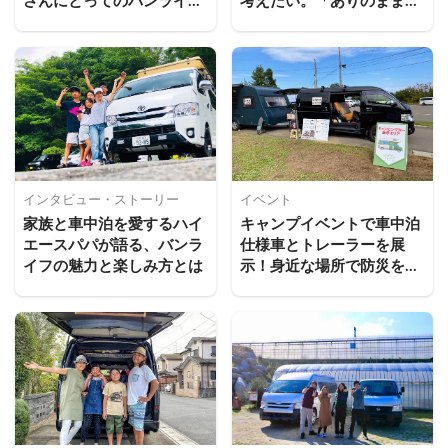
さんにとってのバンライフ
考えたい。「ありのままの
とは
姿で生きちゃダメ？」
インタビュー・ストーリー
イベント
家族と車中泊を愛するハイ
キャンプイベントで車中泊
エースパパが語る、バンラ
仕様車とトレーラーを展
イフの魅力と楽しみ方とは
示！身近な場所で防災を考
えるきっかけに