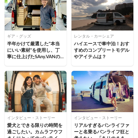
ギア・グッズ
レンタル・カーシェア
半年かけて厳選した"本当
ハイエースで車中泊！おす
にいい素材"を使用し、丁
すめのコンプリートモデル
寧に仕上げたSAny.VANの
やアイテムは？
新しい内装プラン
インタビュー・ストーリー
インタビュー・ストーリー
愛犬とできる限りの時間を
リアルすぎるバンライファ
過ごしたい。カムラフウフ
ーと名乗るバンライフ狂と