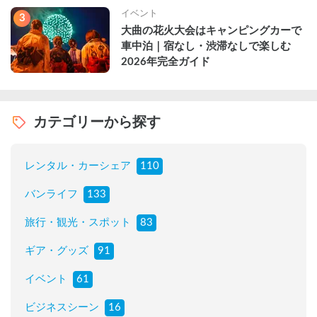
イベント
3
大曲の花火大会はキャンピングカーで
車中泊｜宿なし・渋滞なしで楽しむ
2026年完全ガイド
カテゴリーから探す
レンタル・カーシェア
110
バンライフ
133
旅行・観光・スポット
83
ギア・グッズ
91
イベント
61
ビジネスシーン
16