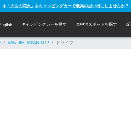
☀️「大曲の花火」をキャンピングカーで最高の思い出にしませんか？
English
キャンピングカーを探す
車中泊スポットを探す
記
y
/
VANLIFE JAPAN TOP
/
ドライブ