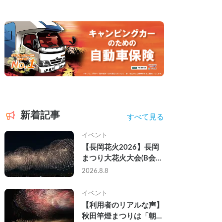
新着記事
すべて見る
イベント
【長岡花火2026】長岡
まつり大花火大会(B会
場)にキャンピングカー
2026.8.8
で参戦して、長岡駅前で
車中泊してきた
イベント
【利用者のリアルな声】
秋田竿燈まつりは「朝か