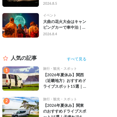
ら夜まで」の祭り。キャ
2026.8.5
ンピングカーで行った2
組の記録
イベント
大曲の花火大会はキャン
ピングカーで車中泊｜宿
なし・渋滞なしで楽しむ
2026.8.4
2026年完全ガイド
人気の記事
すべて見る
旅行・観光・スポット
1
【2026年夏休み】関西
（近畿地方）おすすめド
ライブスポット15選｜
自然を満喫できる絶景や
名所を紹介
旅行・観光・スポット
2
【2026年夏休み】関東
のおすすめドライブスポ