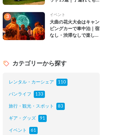
ット15選｜子連れでも
楽しめる穴場の絶景・グ
ルメ・温泉を徹底解説
イベント
3
大曲の花火大会はキャン
ピングカーで車中泊｜宿
なし・渋滞なしで楽しむ
2026年完全ガイド
カテゴリーから探す
レンタル・カーシェア
110
バンライフ
133
旅行・観光・スポット
83
ギア・グッズ
91
イベント
61