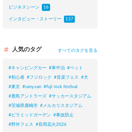
ビジネスシーン
16
インタビュー・ストーリー
137
人気のタグ
すべてのタグを見る
#
キャンピングカー
#
車中泊
#
ペット
#
初心者
#
フジロック
#
音楽フェス
#
犬
#
東京
#
sany.van
#
fuji rock festival
#
鹿島アントラーズ
#
サッカースタジアム
#
茨城県鹿嶋市
#
メルカリスタジアム
#
ピラミッドガーデン
#
事故防止
#
野外フェス
#
長岡花火2026