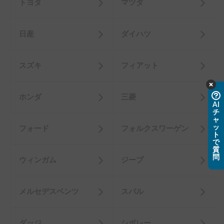
トヨタ
マツダ
日産
ダイハツ
スズキ
フィアット
ホンダ
三菱
AI
チ
ャ
ッ
フォード
フォルクスワーゲン
ト
で
質
問
ウィンガム
ジープ
メルセデスベンツ
スバル
ダッジ
シボレー