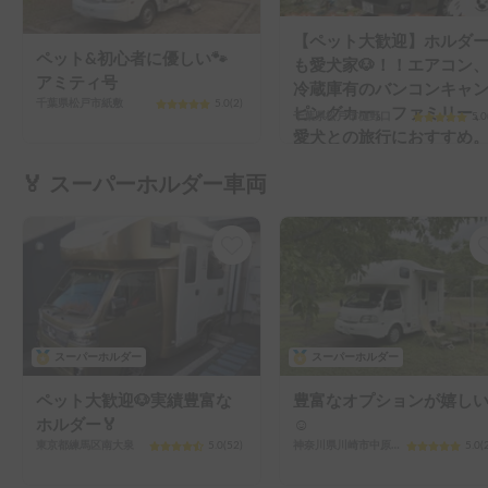
【ペット大歓迎】ホルダ
ペット&初心者に優しい🐾
も愛犬家🐶！！エアコン
アミティ号
冷蔵庫有のバンコンキャ
千葉県松戸市紙敷
5.0
(
2
)
ピングカー。ファミリー
千葉県松戸市樋野口
5.0
愛犬との旅行におすすめ
🏅 スーパーホルダー車両
スーパーホルダー
スーパーホルダー
ペット大歓迎🐶実績豊富な
豊富なオプションが嬉し
ホルダー🏅
☺️
東京都練馬区南大泉
5.0
(
52
)
神奈川県川崎市中原区新城
5.0
(