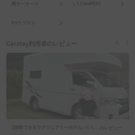
岡モータース
L.T.CAMPERS
RVトラスト
Carstay利用者のレビュー
【移動できるラグジュアリーホテル／C-LH（Y）（TOYOTAハイエース）】乗車人数4人／就寝人数4人／４WD車／ペット歓迎車両／冷暖房装備付き／ラップポントイレ付 ★こんなひとにおススメ！ファミリー、女性、中高齢者、中長距離移動の方、電気で困りたくない方、山道、BBQ、長距離旅行を楽しむ方、ぜひご検討ください ※ご返答までに１営業日ほどいただく場合がございます。ご了承くださいませ。
のレビュー