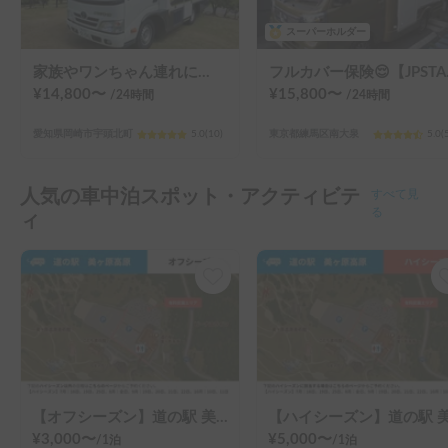
スーパーホルダー
家族やワンちゃん連れにおすすめ！キャンプ用品も無料☆600Ahの大容量リチウム電池搭載でエアコンも安心使用♡
フルカバー保険😌【
¥
14,800
〜
¥
15,800
〜
/24
時間
/24
時間
愛知県岡崎市宇頭北町
5.0
(
10
)
東京都練馬区南大泉
5.0
(
人気の車中泊スポット・アクティビテ
すべて見
ィ
る
【オフシーズン】道の駅 美ヶ原高原
¥
3,000
〜
¥
5,000
〜
/
1泊
/
1泊