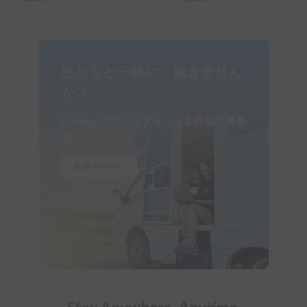
ーで行った2組の記録
ガイド