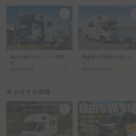
車内は極上のリゾート空間
愛媛発🍊四国旅を楽しも
🌴
う！
岐阜県本巣市軽海
3.0
(
0
)
愛媛県東温市志津川南
3.0
🎯 おすすめ車両