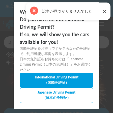
☀️「大曲の花火」をキャンピングカーで最高の思い出にしません
×
か？
記事が見つかりませんでした
Welcome to Carstay.jp 🇯🇵
Do you have an International
ナビゲー
Driving Permit?
If so, we will show you the cars
available for you!
キャンピングカー・車中泊スポットを検索
国際免許証をお持ちですか？あなたの免許証
今年の夏祭り・花火大会は
でご利用可能な車両を表示します。
日本の免許証をお持ちの方は「Japanese
キャンピングカーで思い出に残そう
Driving Permit（日本の免許証）」をお選びく
ださい。
International Driving Permit
（国際免許証）
Japanese Driving Permit
（日本の免許証）