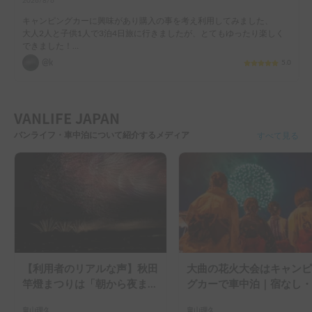
2026/8/6
キャンピングカーに興味があり購入の事を考え利用してみました、

大人2人と子供1人で3泊4日旅に行きましたが、とてもゆったり楽しく
できました！

ペットも利用されているとありますが全く匂いもなく綺麗で安心しまし
@k
5.0
た、

電力が心配だったのでエコフローを持参しましたが使用しませんでし
た、

夏はエアコン必須なので家庭用エアコンがあってよかったです、

VANLIFE JAPAN
予約から返却までとても丁寧に対応してもらい助かりました、次回も利
バンライフ・車中泊について紹介するメディア
用させてもらいたいと思います、
すべて見る
【利用者のリアルな声】秋田
大曲の花火大会はキャンピ
竿燈まつりは「朝から夜ま
グカーで車中泊｜宿なし・
で」の祭り。キャンピングカ
滞なしで楽しむ2026年完
畠山理久
畠山理久