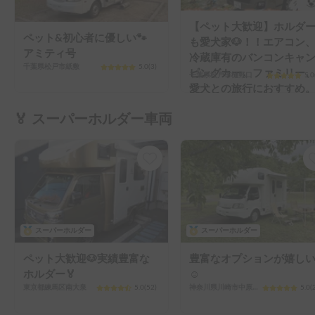
【ペット大歓迎】ホルダ
ペット&初心者に優しい🐾
も愛犬家🐶！！エアコン
アミティ号
冷蔵庫有のバンコンキャ
千葉県松戸市紙敷
5.0
(
3
)
ピングカー。ファミリー
千葉県松戸市樋野口
5.0
愛犬との旅行におすすめ
🏅 スーパーホルダー車両
スーパーホルダー
スーパーホルダー
ペット大歓迎🐶実績豊富な
豊富なオプションが嬉し
ホルダー🏅
☺️
東京都練馬区南大泉
5.0
(
52
)
神奈川県川崎市中原区新城
5.0
(