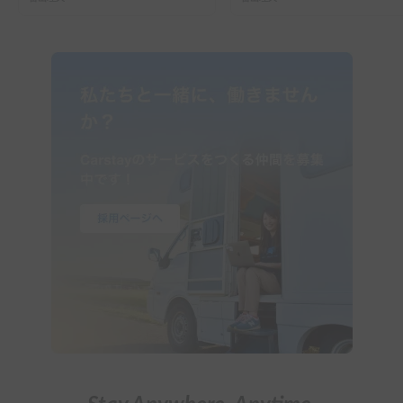
ーで行った2組の記録
ガイド