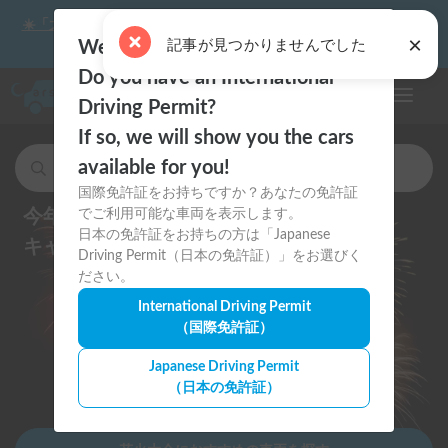
☀️「大曲の花火」をキャンピングカーで最高の思い出にしません
か？
Welcome to Carstay.jp 🇯🇵
Do you have an International
ナビゲー
Driving Permit?
If so, we will show you the cars
available for you!
キャンピングカー・車中泊スポットを検索
国際免許証をお持ちですか？あなたの免許証
今年の夏祭り・花火大会は
でご利用可能な車両を表示します。
日本の免許証をお持ちの方は「Japanese
キャンピングカーで思い出に残そう
Driving Permit（日本の免許証）」をお選びく
ださい。
International Driving Permit
（国際免許証）
Japanese Driving Permit
（日本の免許証）