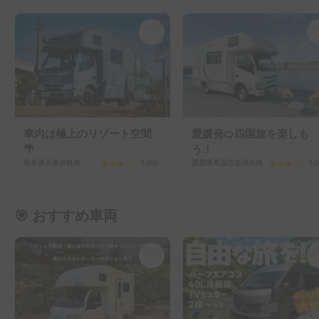
車内は極上のリゾート空間
愛媛発🍊四国旅を楽しも
🌴
う！
岐阜県本巣市軽海
3.0
(
0
)
愛媛県東温市志津川南
3.0
🎯 おすすめ車両