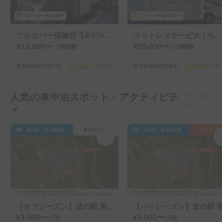
スーパーホルダー
スーパーホルダー
フルカバー保険😌【JPSTAR HAPPY1+】エアコン完備！ペット歓迎🐾配車先多数🐾《西東京キャンピングカーレンタル》
マットレスサービス！ちょうどいいサイズ！MOBBY号！
¥
15,800
〜
¥
20,000
〜
/24
時間
/24
時間
東京都練馬区南大泉
5.0
(
52
)
東京都葛飾区西亀有（３丁目）
4.9
(
人気の車中泊スポット・アクティビテ
すべて見
ィ
る
【オフシーズン】道の駅 美ヶ原高原
¥
3,000
〜
¥
5,000
〜
/
1泊
/
1泊