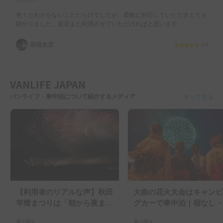
2026/8/7
色々とわからないことだらけでしたが、柔軟に対応していただきとても
助かりました。是非また利用させていただければと思います。
若槻友宏
5.0
VANLIFE JAPAN
バンライフ・車中泊について紹介するメディア
すべて見る
【利用者のリアルな声】秋田
大曲の花火大会はキャンピ
竿燈まつりは「朝から夜ま
グカーで車中泊｜宿なし・
で」の祭り。キャンピングカ
滞なしで楽しむ2026年完
畠山理久
畠山理久