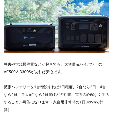
災害や大規模停電などが起きても、大容量＆ハイパワーの
AC500＆B300Sがあれば安心です。
拡張バッテリーを1台増設すれば1日程度、2台なら2日、4台
なら4日、最大6台なら6日間ほどの期間、電力の心配なく生活
することが可能になります（家庭用非常時の1日3kWhで計
算）。