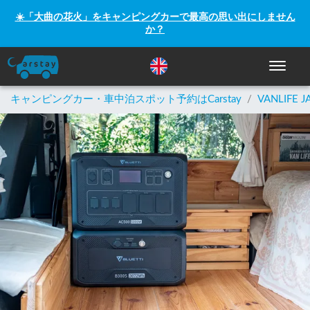
☀️「大曲の花火」をキャンピングカーで最高の思い出にしません
か？
ナビゲー
キャンピングカー・車中泊スポット予約はCarstay
/
VANLIFE J