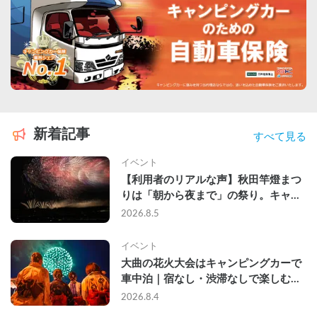
新着記事
すべて見る
イベント
【利用者のリアルな声】秋田竿燈まつ
りは「朝から夜まで」の祭り。キャン
ピングカーで行った2組の記録
2026.8.5
イベント
大曲の花火大会はキャンピングカーで
車中泊｜宿なし・渋滞なしで楽しむ
2026年完全ガイド
2026.8.4