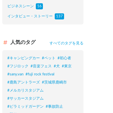
ビジネスシーン
16
インタビュー・ストーリー
137
人気のタグ
すべてのタグを見る
#
キャンピングカー
#
ペット
#
初心者
#
フジロック
#
音楽フェス
#
犬
#
東京
#
sany.van
#
fuji rock festival
#
鹿島アントラーズ
#
茨城県鹿嶋市
#
メルカリスタジアム
#
サッカースタジアム
#
ピラミッドガーデン
#
事故防止