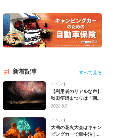
新着記事
すべて見る
イベント
【利用者のリアルな声】
秋田竿燈まつりは「朝か
ら夜まで」の祭り。キャ
2026.8.5
ンピングカーで行った2
組の記録
イベント
大曲の花火大会はキャン
ピングカーで車中泊｜宿