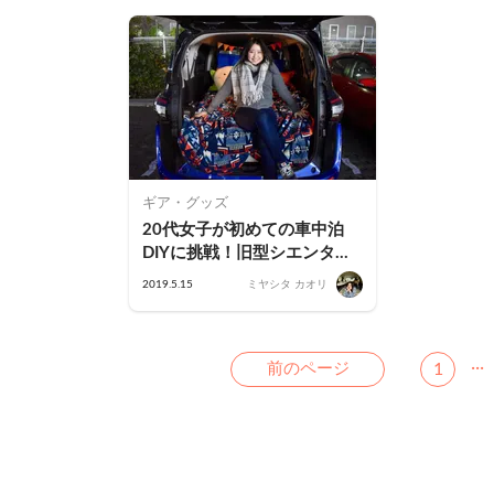
ギア・グッズ
20代女子が初めての車中泊
DIYに挑戦！旧型シエンタを
フラットに改造大作戦！
2019.5.15
ミヤシタ カオリ
...
Previous
前のページ
1