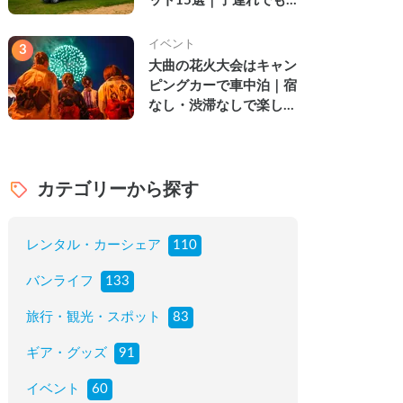
ット15選｜子連れでも
楽しめる穴場の絶景・グ
ルメ・温泉を徹底解説
イベント
3
大曲の花火大会はキャン
ピングカーで車中泊｜宿
なし・渋滞なしで楽しむ
2026年完全ガイド
カテゴリーから探す
レンタル・カーシェア
110
バンライフ
133
旅行・観光・スポット
83
ギア・グッズ
91
イベント
60