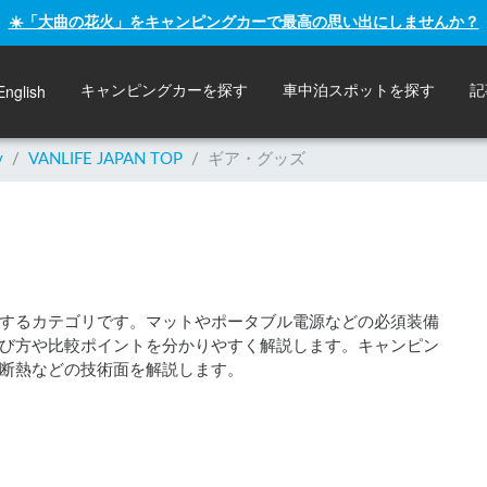
☀️「大曲の花火」をキャンピングカーで最高の思い出にしませんか？
English
キャンピングカーを探す
車中泊スポットを探す
記
y
/
VANLIFE JAPAN TOP
/
ギア・グッズ
するカテゴリです。マットやポータブル電源などの必須装備
び方や比較ポイントを分かりやすく解説します。キャンピン
断熱などの技術面を解説します。