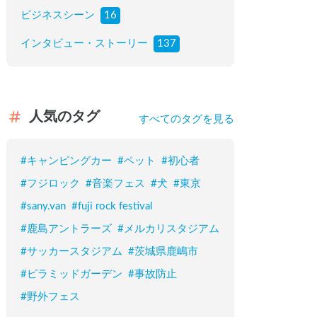
ビジネスシーン
16
インタビュー・ストーリー
137
人気のタグ
すべてのタグを見る
#
キャンピングカー
#
ペット
#
初心者
#
フジロック
#
音楽フェス
#
犬
#
東京
#
sany.van
#
fuji rock festival
#
鹿島アントラーズ
#
メルカリスタジアム
#
サッカースタジアム
#
茨城県鹿嶋市
#
ピラミッドガーデン
#
事故防止
#
野外フェス