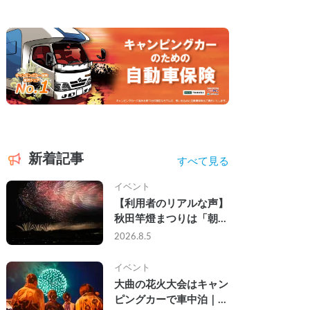
新着記事
すべて見る
イベント
【利用者のリアルな声】
秋田竿燈まつりは「朝か
ら夜まで」の祭り。キャ
2026.8.5
ンピングカーで行った2
組の記録
イベント
大曲の花火大会はキャン
ピングカーで車中泊｜宿