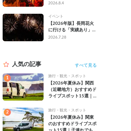
なし・渋滞なしで楽しむ
2026.8.4
2026年完全ガイド
イベント
【2026年版】長岡花火
に行ける「実績あり」の
キャンピングカー3選｜
2026.7.28
実際に利用したゲストの
レビュー付き
人気の記事
すべて見る
旅行・観光・スポット
1
【2026年夏休み】関西
（近畿地方）おすすめド
ライブスポット15選｜
自然を満喫できる絶景や
名所を紹介
旅行・観光・スポット
2
【2026年夏休み】関東
のおすすめドライブスポ
ット15選｜子連れでも