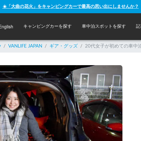
☀️「大曲の花火」をキャンピングカーで最高の思い出にしませんか？
English
キャンピングカーを探す
車中泊スポットを探す
記
y
/
VANLIFE JAPAN
/
ギア・グッズ
/
20代女子が初めての車中