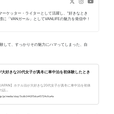
bマーケッター・ライターとして活躍し、"好きなとき
に「VANガール」としてVANLIFEの魅力を発信中！
験して、すっかりその魅力にハマってしまった、自
が大好きな20代女子が真冬に車中泊を初体験したとき
FE JAPAN】ホテル泊が大好きな20代女子が真冬に車中泊を初体
話

#VANLIFE #車中泊
y.jp/ja/media/stay/5cdb1442f5dca45724cfca4a