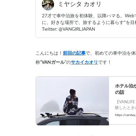
ミヤシタ カオリ
27才で車中泊旅を初体験、以降ハマる。We
に、好きな場所で、旅するように暮らす"を目標
Twitter: @VANGIRLJAPAN
こんにちは！
前回の記事
で、初めての車中泊を体
称”
VANガール
”の
サカイカオリ
です！
ホテル泊
の話
【VANLI
験したときの
#Carstay 
https://carsta