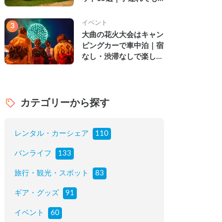
楽しめる穴場の絶景・グ
ルメ・温泉を徹底解説
イベント
3
大曲の花火大会はキャン
ピングカーで車中泊｜宿
なし・渋滞なしで楽しむ
2026年完全ガイド
カテゴリーから探す
レンタル・カーシェア
110
バンライフ
133
旅行・観光・スポット
83
ギア・グッズ
91
イベント
60