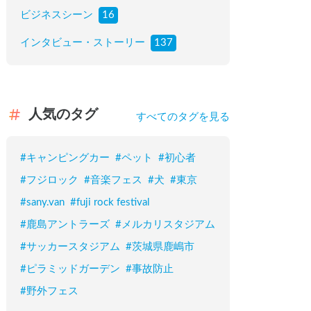
ビジネスシーン
16
インタビュー・ストーリー
137
人気のタグ
すべてのタグを見る
#
キャンピングカー
#
ペット
#
初心者
#
フジロック
#
音楽フェス
#
犬
#
東京
#
sany.van
#
fuji rock festival
#
鹿島アントラーズ
#
メルカリスタジアム
#
サッカースタジアム
#
茨城県鹿嶋市
#
ピラミッドガーデン
#
事故防止
#
野外フェス