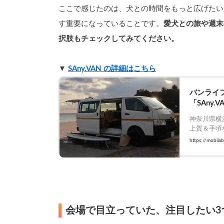
ここで感じたのは、犬との時間をもっと広げたい
す重要になっていることです。
愛犬との旅や週末
択肢もチェックしてみてください。
▼ 
SAny.VAN の詳細はこちら
バンライ
「SAny.V
神奈川県横浜
上質＆手頃
イエースを
https://mobila
会場で目立っていた、注目したい3