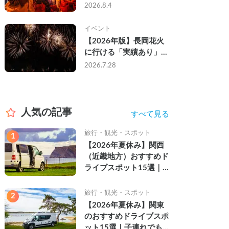
なし・渋滞なしで楽しむ
2026.8.4
2026年完全ガイド
イベント
【2026年版】長岡花火
に行ける「実績あり」の
キャンピングカー3選｜
2026.7.28
実際に利用したゲストの
レビュー付き
人気の記事
すべて見る
旅行・観光・スポット
1
【2026年夏休み】関西
（近畿地方）おすすめド
ライブスポット15選｜
自然を満喫できる絶景や
名所を紹介
旅行・観光・スポット
2
【2026年夏休み】関東
のおすすめドライブスポ
ット15選｜子連れでも