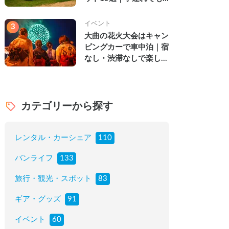
楽しめる穴場の絶景・グ
ルメ・温泉を徹底解説
イベント
3
大曲の花火大会はキャン
ピングカーで車中泊｜宿
なし・渋滞なしで楽しむ
2026年完全ガイド
カテゴリーから探す
レンタル・カーシェア
110
バンライフ
133
旅行・観光・スポット
83
ギア・グッズ
91
イベント
60