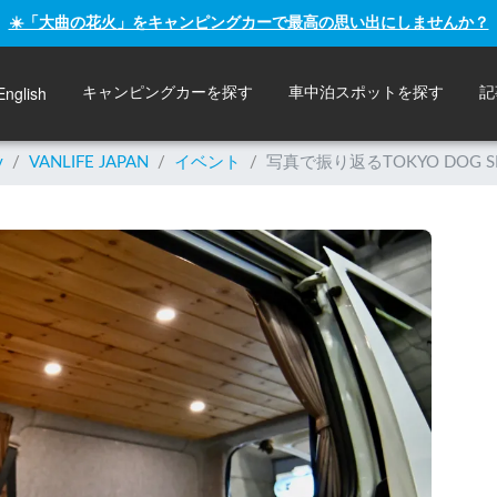
☀️「大曲の花火」をキャンピングカーで最高の思い出にしませんか？
English
キャンピングカーを探す
車中泊スポットを探す
記
y
/
VANLIFE JAPAN
/
イベント
/
写真で振り返るTOKYO DO