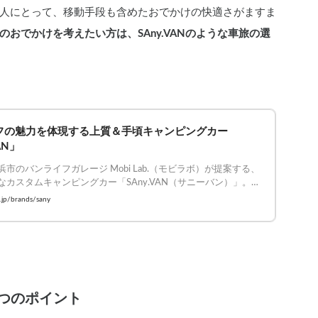
人にとって、移動手段も含めたおでかけの快適さがますま
のおでかけを考えたい方は、SAny.VANのような車旅の選
フの魅力を体現する上質＆手頃キャンピングカー
AN」
市のバンライフガレージ Mobi Lab.（モビラボ）が提案する、
なカスタムキャンピングカー「SAny.VAN（サニーバン）」。ハ
中心に、その他の車種もご相談可能です。
b.jp/brands/sany
つのポイント