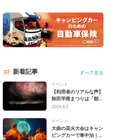
新着記事
すべて見る
イベント
【利用者のリアルな声】
秋田竿燈まつりは「朝か
ら夜まで」の祭り。キャ
2026.8.5
ンピングカーで行った2
組の記録
イベント
大曲の花火大会はキャン
ピングカーで車中泊｜宿