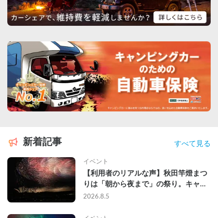
新着記事
すべて見る
イベント
【利用者のリアルな声】秋田竿燈まつ
りは「朝から夜まで」の祭り。キャン
ピングカーで行った2組の記録
2026.8.5