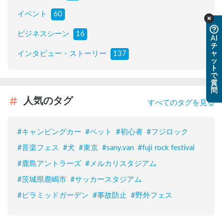
イベント
60
ビジネスシーン
16
AI
チ
ャ
インタビュー・ストーリー
137
ッ
ト
で
質
問
人気のタグ
すべてのタグを見る
#
キャンピングカー
#
ペット
#
初心者
#
フジロック
#
音楽フェス
#
犬
#
東京
#
sany.van
#
fuji rock festival
#
鹿島アントラーズ
#
メルカリスタジアム
#
茨城県鹿嶋市
#
サッカースタジアム
#
ピラミッドガーデン
#
事故防止
#
野外フェス