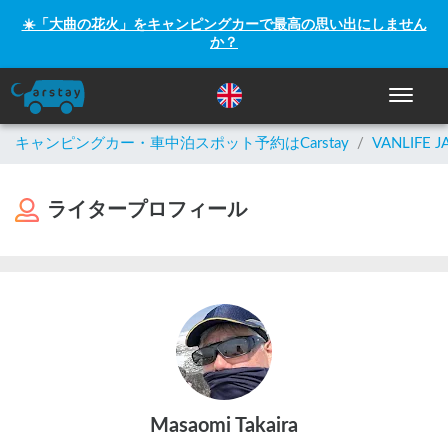
☀️「大曲の花火」をキャンピングカーで最高の思い出にしません
か？
ナビゲー
キャンピングカー・車中泊スポット予約はCarstay
/
VANLIFE J
ライタープロフィール
Masaomi Takaira