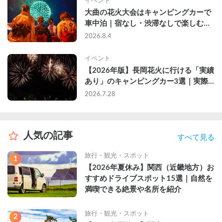
イベント
大曲の花火大会はキャンピングカーで
車中泊｜宿なし・渋滞なしで楽しむ
2026年完全ガイド
2026.8.4
イベント
【2026年版】長岡花火に行ける「実績
あり」のキャンピングカー3選｜実際
に利用したゲストのレビュー付き
2026.7.28
人気の記事
すべて見る
旅行・観光・スポット
1
【2026年夏休み】関西（近畿地方）お
すすめドライブスポット15選｜自然を
満喫できる絶景や名所を紹介
旅行・観光・スポット
2