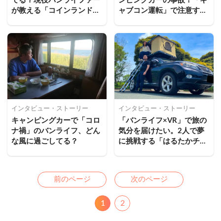
てる？現役バンライファー
ンピングカーの事故！「キ
が教える「コインランドリ
ャブコン運転」で注意すべ
ー」使いこなし術
きポイント
インタビュー・ストーリー
インタビュー・ストーリー
キャンピングカーで「コロ
「バンライフ×VR」で旅の
ナ禍」のバンライフ、どん
気分を届けたい。2人で夢
な風に過ごしてる？
に挑戦する「はるたかチャ
ンネル」
Previous
Next
前のページ
次のページ
1
2