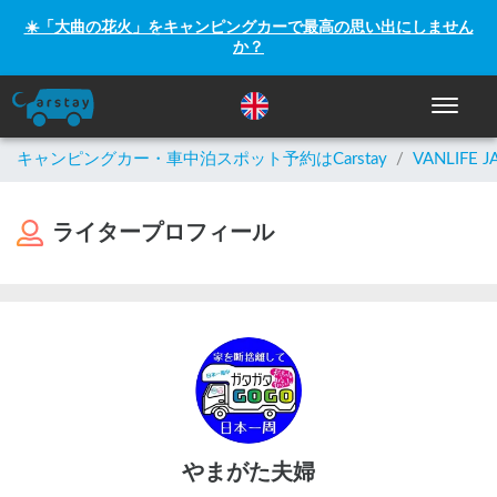
☀️「大曲の花火」をキャンピングカーで最高の思い出にしません
か？
ナビゲー
キャンピングカー・車中泊スポット予約はCarstay
/
VANLIFE J
ライタープロフィール
やまがた夫婦