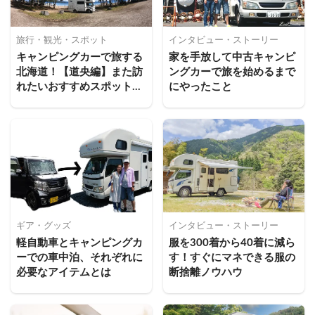
旅行・観光・スポット
インタビュー・ストーリー
キャンピングカーで旅する
家を手放して中古キャンピ
北海道！【道央編】また訪
ングカーで旅を始めるまで
れたいおすすめスポット11
にやったこと
選
ギア・グッズ
インタビュー・ストーリー
軽自動車とキャンピングカ
服を300着から40着に減ら
ーでの車中泊、それぞれに
す！すぐにマネできる服の
必要なアイテムとは
断捨離ノウハウ