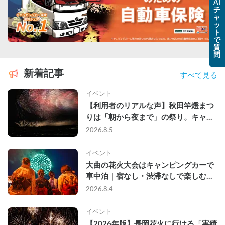
AI
チ
ャ
ッ
ト
で
質
問
新着記事
すべて見る
イベント
【利用者のリアルな声】秋田竿燈まつ
りは「朝から夜まで」の祭り。キャン
ピングカーで行った2組の記録
2026.8.5
イベント
大曲の花火大会はキャンピングカーで
車中泊｜宿なし・渋滞なしで楽しむ
2026年完全ガイド
2026.8.4
イベント
【2026年版】長岡花火に行ける「実績