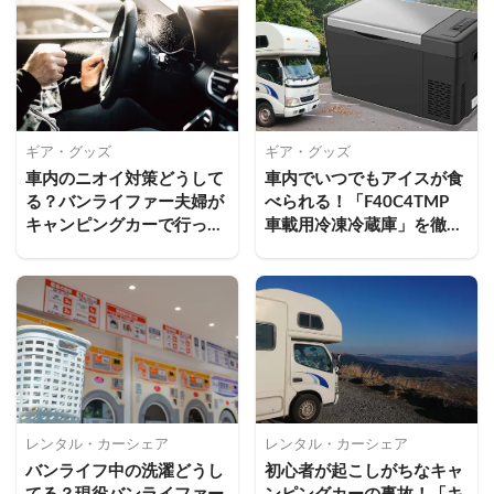
ギア・グッズ
ギア・グッズ
車内のニオイ対策どうして
車内でいつでもアイスが食
る？バンライファー夫婦が
べられる！「F40C4TMP 
キャンピングカーで行って
車載用冷凍冷蔵庫」を徹底
いる工夫
レビュー
レンタル・カーシェア
レンタル・カーシェア
バンライフ中の洗濯どうし
初心者が起こしがちなキャ