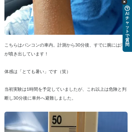
AI
チ
ャ
ッ
ト
で
質
問
こちらはバンコンの車内。計測から30分後、すでに腕には汗
が噴き出しています！
体感は「とても暑い」です（笑）
当初実験は1時間を予定していましたが、これ以上は危険と判
断し30分後に車外へ避難しました。