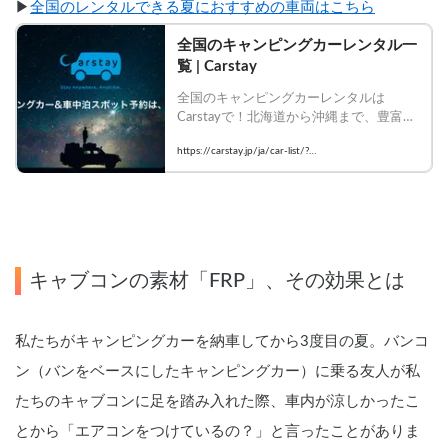
▶︎
全国のレンタルできる夏におすすめの車両はこちら
全国のキャンピングカーレンタル一
覧 | Carstay
全国のキャンピングカーレンタルは
Carstayで！北海道から沖縄まで、豊富な
車種・装備のキャンピングカーを比較し
https://carstay.jp/ja/car-list/?
て今すぐ予約！
airConditioner=true&carAC=true
キャブコンの素材「FRP」、その効果とは
私たちがキャンピングカーを納車してから3度目の夏。バンコ
ン（バンをベースにしたキャンピングカー）に乗る友人が私
たちのキャブコンに足を踏み入れた際、車内が涼しかったこ
とから「エアコンをつけているの？」と言ったことがありま