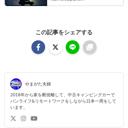
ェアリングサービスです。
airConditioner=true&mode=map
この記事をシェアする
やまがた夫婦
2018年から家を断捨離して、中古キャンピングカーで
バンライフ&リモートワークをしながら日本一周をして
います。