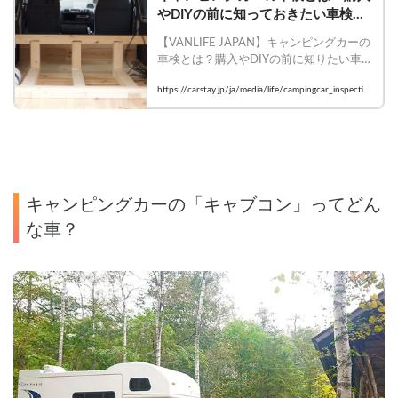
やDIYの前に知っておきたい車検の
ルール
【VANLIFE JAPAN】キャンピングカーの
車検とは？購入やDIYの前に知りたい車
検のルール

https://carstay.jp/ja/media/life/campingcar_inspectio
    #VANLIFEJAPAN #キャンピングカー 
n
#DIY
キャンピングカーの「キャブコン」ってどん
な車？