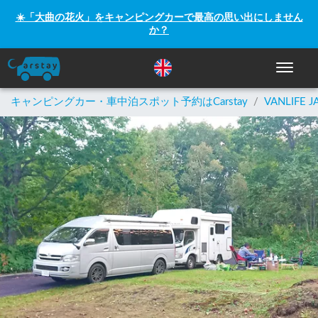
☀️「大曲の花火」をキャンピングカーで最高の思い出にしません
か？
ナビゲー
キャンピングカー・車中泊スポット予約はCarstay
/
VANLIFE J