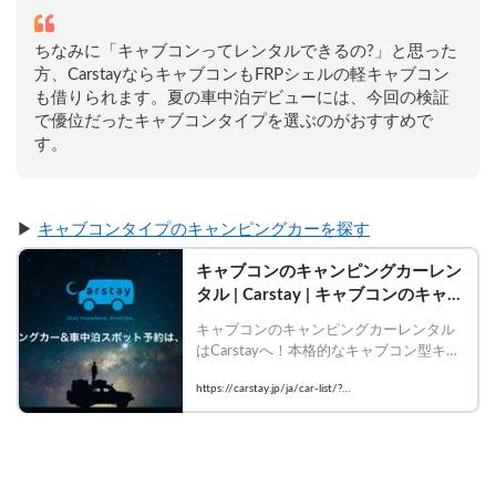
ン（FRP）で身体を張った検...
ちなみに「キャブコンってレンタルできるの?」と思った
方、CarstayならキャブコンもFRPシェルの軽キャブコン
も借りられます。夏の車中泊デビューには、今回の検証
で優位だったキャブコンタイプを選ぶのがおすすめで
す。
▶ 
キャブコンタイプのキャンピングカーを探す
キャブコンのキャンピングカーレン
タル | Carstay | キャブコンのキャン
ピングカー一覧
キャブコンのキャンピングカーレンタル
はCarstayへ！本格的なキャブコン型キャ
ンピングカーで充実したバンライフを体
https://carstay.jp/ja/car-list/?
験。今すぐ予約！ | キャブコンのキャン
keyword=%E3%82%AD%E3%83%A3%E3%83%96%
ピングカー一覧
E3%82%B3%E3%83%B3