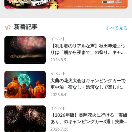
新着記事
すべて見る
イベント
【利用者のリアルな声】秋田竿燈まつ
りは「朝から夜まで」の祭り。キャン
ピングカーで行った2組の記録
2026.8.5
イベント
大曲の花火大会はキャンピングカーで
車中泊｜宿なし・渋滞なしで楽しむ
2026年完全ガイド
2026.8.4
イベント
【2026年版】長岡花火に行ける「実績
あり」のキャンピングカー3選｜実際
に利用したゲストのレビュー付き
2026.7.28