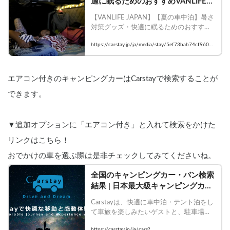
適に眠るためのおすすめVANLIFEア
イテム5選をご紹介！
【VANLIFE JAPAN】【夏の車中泊】暑さ
対策グッズ・快適に眠るためのおすすめ
VANLIFEアイテム5選をご紹介！

https://carstay.jp/ja/media/stay/5ef73bab74cf96002
    #Carstay #VANLIFEJAPAN #車中泊 #
741e2ce
とうちゃんはテンネンパーマ
エアコン付きのキャンピングカーはCarstayで検索することが
できます。
▼追加オプションに「エアコン付き」と入れて検索をかけた
リンクはこちら！
おでかけの車を選ぶ際は是非チェックしてみてくださいね。
全国のキャンピングカー・バン検索
結果 | 日本最大級キャンピングカー
予約サイト【Carstay】
Carstayは、快適に車中泊・テント泊をし
て車旅を楽しみたいゲストと、駐車場・
観光体験を提供したいホストをつなぐシ
https://carstay.jp/ja/cars?