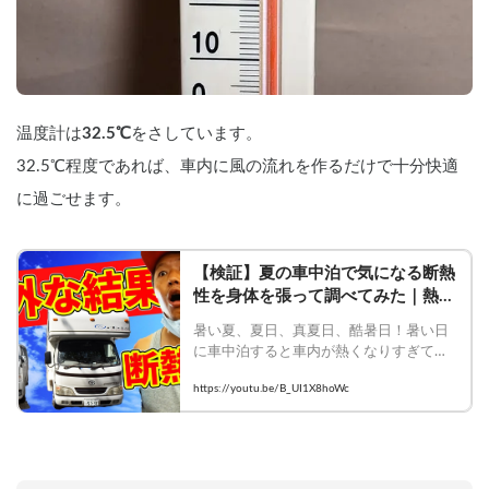
温度計は
32.5℃
をさしています。
32.5℃程度であれば、車内に風の流れを作るだけで十分快適
に過ごせます。
【検証】夏の車中泊で気になる断熱
性を身体を張って調べてみた｜熱中
症には気を付けよう
暑い夏、夏日、真夏日、酷暑日！暑い日
に車中泊すると車内が熱くなりすぎて熱
中症になりかねないですよね。いくら断
https://youtu.be/B_UI1X8hoWc
熱をしているからといっても鉄板の車体
とＦＲＰやアルミのボディでは車内温度
が違うと聞きます。どのくらい違うの？
バンコンのベース車で多いハイエース
（鉄）と、キャンピングカーのキャブコ