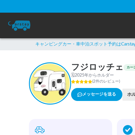
キャンピングカー・車中泊スポット予約はCarsta
フジロッチェ
カー
🗓
2025年からホルダー
(
2
件のレビュー
)
ホ
メッセージを送る