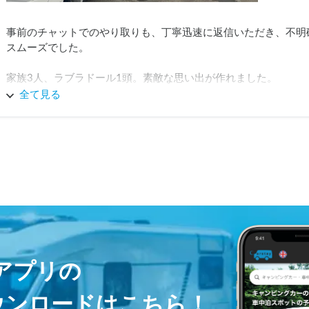
事前のチャットでのやり取りも、丁寧迅速に返信いただき、不明
スムーズでした。

家族3人、ラブラドール1頭。素敵な思い出が作れました。

全て見る
受け渡し場所もアレンジくださり、車両説明も安心して把握できま
とくに、車両特性のセカンド発進や重量のあるキャンピングカー
ありがとうございます。

とても、コストパフォーマンスよい体験でしたが、キャンピング
ライスレスです。

モノよりコト消費のど真ん中だと思います。

ありがとうございました！

写真は、トイレ休憩に寄った公園です。
ayアプリの
ウンロードはこちら！