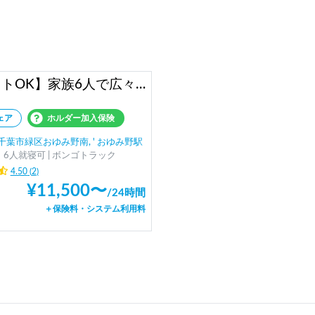
【ペットOK】家族6人で広々！FFヒーター完備のアミティで冬でもぬくぬく車中泊旅✨
ェア
ホルダー加入保険
千葉市緑区おゆみ野南, ' おゆみ野駅
6人就寝可 | ボンゴトラック
4.50
(
2
)
¥
11,500
〜
/
24時間
＋保険料・システム利用料