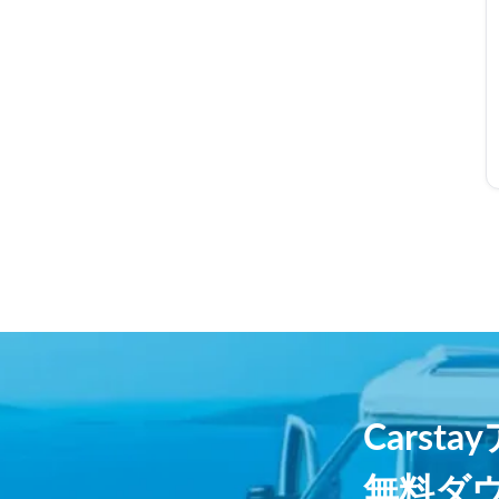
Carst
無料ダ