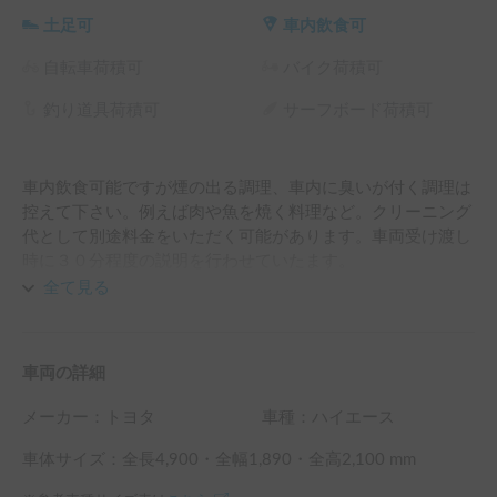
土足可
車内飲食可
自転車荷積可
バイク荷積可
釣り道具荷積可
サーフボード荷積可
車内飲食可能ですが煙の出る調理、車内に臭いが付く調理は
控えて下さい。例えば肉や魚を焼く料理など。クリーニング
代として別途料金をいただく可能があります。車両受け渡し
時に３０分程度の説明を行わせていたます。
全て見る
車両の詳細
メーカー：
トヨタ
車種：ハイエース
車体サイズ：全長
4,900
・全幅
1,890
・全高
2,100
mm