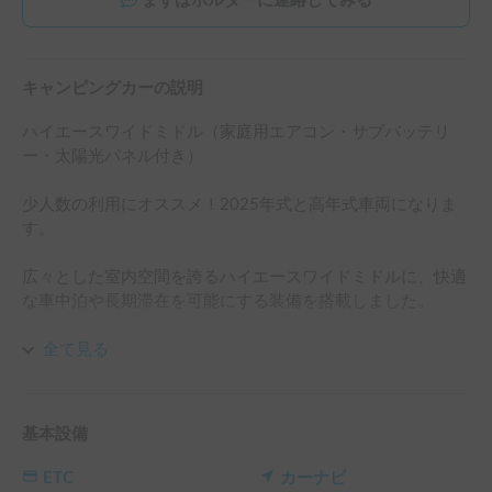
まずはホルダーに連絡してみる
キャンピングカーの説明
ハイエースワイドミドル（家庭用エアコン・サブバッテリ
ー・太陽光パネル付き）

少人数の利用にオススメ！2025年式と高年式車両になりま
す。

広々とした室内空間を誇るハイエースワイドミドルに、快適
な車中泊や長期滞在を可能にする装備を搭載しました。

主な装備・仕様

全て見る
家庭用エアコン搭載：夏の暑さや冬の寒さも快適に過ごせる
本格仕様。アイドリング不要で使用可能。

サブバッテリーシステム：走行充電＋外部電源対応で、電化
基本設備
製品を安心して使用可能。

太陽光パネル装備：日中は自然エネルギーで充電でき、長期
ETC
カーナビ