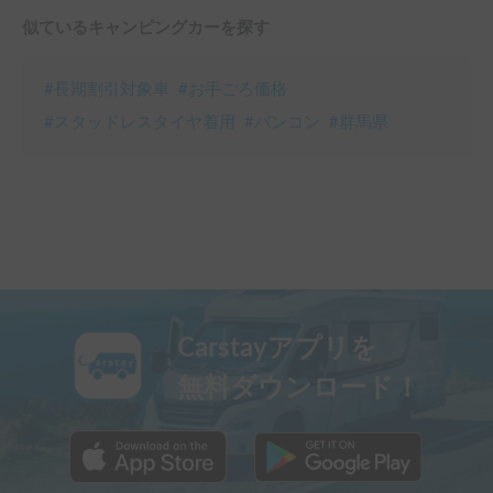
似ているキャンピングカーを探す
#
長期割引対象車
#
お手ごろ価格
#
スタッドレスタイヤ着用
#
バンコン
#
群馬県
Carstayアプリを
無料ダウンロード！