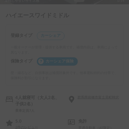
運転しやすいサイズ感
1/14
ハイエースワイドミドル
登録タイプ
カーシェア
一般オーナーが管理・提供する車両です。補償内容は、車両によって
異なります。
保険タイプ
カーシェア保険
壁・縁石など、自損事故は補償対象外です。他車運転特約の付帯で、
保険料が割引になります。
4人就寝可（大人2名、
群馬県前橋市富士見町時沢
子供2名）
乗車定員7人
5.0
免許
2
件のレビュー
普通自動車（AT限定）