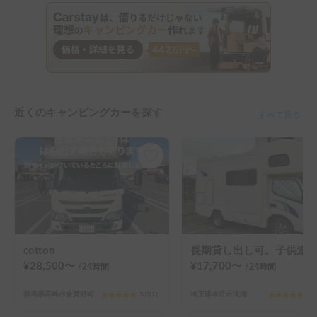
近くのキャンピングカーを探す
すべて見る
cotton
長期貸し出し可。子供連れおすすめ。
¥
28,500
〜
¥
17,700
〜
/24
時間
/24
時間
群馬県高崎市倉賀野町
5.0
(
1
)
埼玉県本庄市滝瀬
5.0