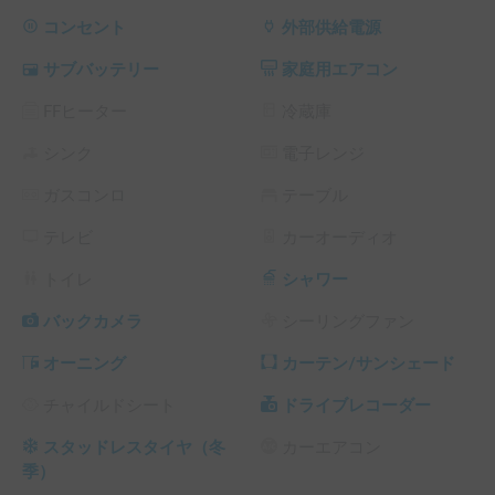
滞在でも電力を確保。

ワイドミドルボディ：取り回しやすいサイズ感ながら、ゆっ
コンセント
外部供給電源
たりした車内空間を実現。

サブバッテリー
家庭用エアコン
おすすめポイント

FFヒーター
冷蔵庫
キャンプや車中泊、長期旅行に最適

電源確保に不安がなく、エアコンも安心して使用可能

シンク
電子レンジ
自然エネルギーを活用したエコ仕様

ガスコンロ
テーブル
この一台で、快適なアウトドアライフをお楽しみいただけま
テレビ
カーオーディオ
す。

トイレ
シャワー
※こちらは長期割引対象車両です。予約リクエスト画面で予
約前に割引率を確認できます。

バックカメラ
シーリングファン
└ 72時間（3泊）以上の予約 ： 利用料金の10%OFF（契約
オーニング
カーテン/サンシェード
料・保険料・システム利用料は除く、以下同）

└ 120時間（5泊）以上の予約 ： 利用料金の15%OFF

チャイルドシート
ドライブレコーダー
└ 240時間（10泊）以上の予約 ： 利用料金の20%OFF

└ 360時間（15泊）以上の予約 ： 利用料金の30%OFF
スタッドレスタイヤ（冬
カーエアコン
季）