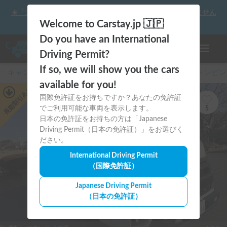
☀️「大曲の花火」をキャンピングカーで最高の思い出にしません
か？
Welcome to Carstay.jp 🇯🇵
Do you have an International
ナビゲー
Driving Permit?
If so, we will show you the cars
キャンピングカー・車中泊スポット予約はCarstay
/
キャンピン
available for you!
あり
国際免許証をお持ちですか？あなたの免許証
長期割引
でご利用可能な車両を表示します。
5
日本の免許証をお持ちの方は「Japanese
Driving Permit（日本の免許証）」をお選びく
ださい。
International Driving Permit
（国際免許証）
Japanese Driving Permit
（日本の免許証）