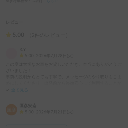
※参考車種サイズ表は
こちら
レビュー
5.00
（2件のレビュー）
K.Y
5.00
2026年7月28日(火)
この度は大切なお車をお貸しいただき、本当にありがとうご
ざいました！

事前の説明からとても丁寧で、メッセージのやり取りもこま
めにしてくださり、出発前から終始安心して利用することが
できました。ホルダー様の細やかなお気遣いには感謝の気持
全て見る
ちでいっぱいです。

匡彦安斎
お借りしたハイエースはとても運転しやすく、車内も清潔に
5.00
2026年7月21日(火)
保たれていて、本当に快適でした。またカーテンなどの遮光
アイテムが完璧に揃っていて、夜もぐっすり休めました。太
陽光パネルが大活躍で、電力の心配を一切することなく過ご