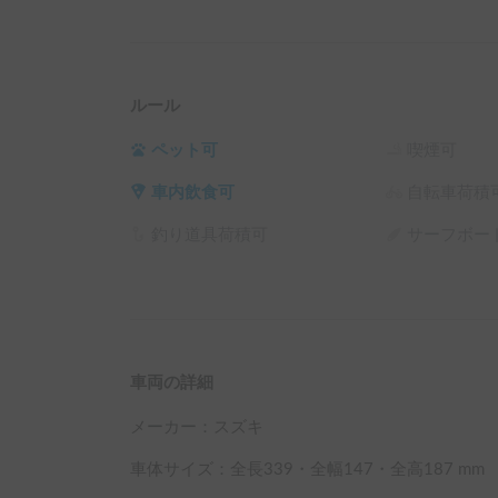
予約前に【まずはホルダーに連絡してみる】から
①利用日時　②人数　③受け渡し場所 ④目的地
ルール
ペット可
喫煙可
車内飲食可
自転車荷積
釣り道具荷積可
サーフボー
車両の詳細
メーカー：
スズキ
車体サイズ：全長
339
・全幅
147
・全高
187
mm