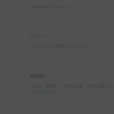
※参考車種サイズ表は
こちら
レビュー
レビューがまだ掲載されていません
受渡場所
八高線・明覚駅 東部東上線・森林公園駅
から
GoogleMap