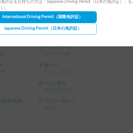
免許証をお持ちの方は「Japanese Driving Permit（日本の免許証）」
さい。
ル品が揃って

International Driving Permit
（国際免許証）
Japanese Driving Permit
（日本の免許証）
ランタン
間
¥
300
/
24時間
キャンプチェア
時間
¥
300
/
24時間
式
焚火台
時間
¥
500
/
24時間
ペット料金
¥
500
/
24時間
配車(往復)
マイカー預かり
¥
0
/
回