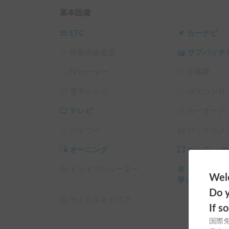
　リクライニングソファベッド（2台）

基本設備
　ポータブル電源

ETC
カーナビ
キャンプ用品

外部供給電源
サブバッテ
　ワンタッチテント（２～３人用）

　シュラフ

FFヒーター
冷蔵庫
　マット

　焚き火台

電子レンジ
ガスコンロ
　バーベキューセット（コンロ、網、トング）

　薪

テレビ
カーオーデ
　キャンプチェア・テーブル

シャワー
バックカメ
　LEDランプ

などなど

オーニング
カーテン/
予約前に【まずはホルダーに連絡してみる】から
ドライブレコーダー
スタッドレ
Welc
①利用日時　②人数　③受け渡し場所 ④目的地 
季）
Do y
サイクルキャリア
If s
をシェアすることになりました。併せてキャンプ
国際