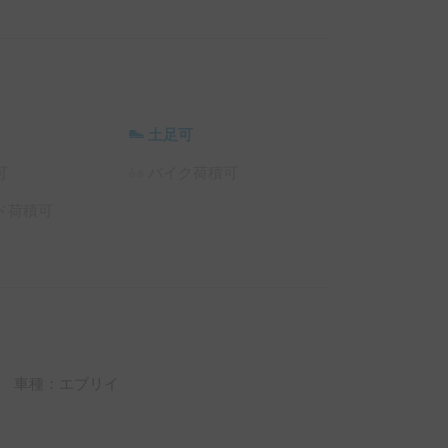
以下項目の事前相談をお願い致します　

 ⑤運転歴
土足可
可
バイク荷積可
ド荷積可
車種：エブリイ