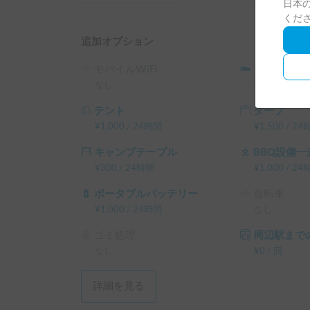
日本の
くだ
手ぶらでキャンプを楽しみたい方に以下のレンタ
追加オプション
います。

フレンチバス専用

モバイルWiFi
シュラフ
　サイドオーニング

なし
¥
500
/
24時
　リクライニングソファベッド（2台）

テント
タープ
　ポータブル電源

¥
1,000
/
24時間
¥
1,500
/
24
キャンプ用品

キャンプテーブル
BBQ設備一
　ワンタッチテント（２～３人用）

¥
300
/
24時間
¥
1,000
/
24
　シュラフ

　マット

ポータブルバッテリー
自転車
　焚き火台

¥
1,000
/
24時間
なし
　バーベキューセット（コンロ、網、トング）

　薪

ゴミ処理
周辺駅までの
　キャンプチェア・テーブル

なし
¥
0
/
回
　LEDランプ

などなど

詳細を見る