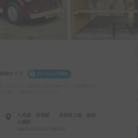
保険タイプ
カーシェア保険
壁・縁石など、自損事故は補償対象外です。他車運転特約
の付帯で、保険料が割引になります。
八高線・明覚駅 東部東上線・森林
公園駅
埼玉県比企郡ときがわ町玉川