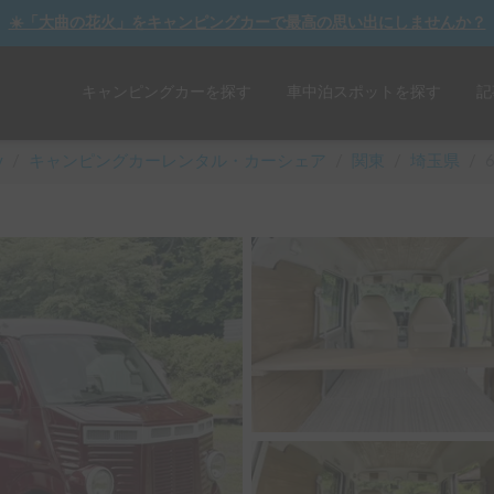
☀️「大曲の花火」をキャンピングカーで最高の思い出にしませんか？
キャンピングカーを探す
車中泊スポットを探す
記
y
/
キャンピングカーレンタル・カーシェア
/
関東
/
埼玉県
/