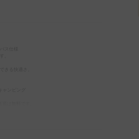
バス仕様

す。

できる快適さ。

キャンピング

送迎は無料です。

ル品が揃って
