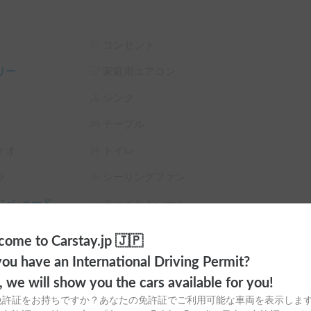
コンセント
リー
家庭用エアコン
シンク
テーブル
ィオ
トイレ
ラ
シーリングファン
サンシェード
チャイルドシート
以下項目の事前相談をお願い致します　

スタイヤ（冬
カーエアコン
ome to Carstay.jp 🇯🇵
⑤運転歴

ou have an International Driving Permit?
o, we will show you the cars available for you!
場の利用も可能

免許証をお持ちですか？あなたの免許証でご利用可能な車両を表示しま