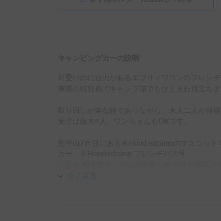
キャンピングカーの説明
可愛いのに迫力があるエブリィワゴンのフレンチ
赤茶の特別色でキャンプ場でもひときわ目立ちま
取り回しが楽な軽でありながら、大人二人が就寝
乗車は最大4人、ワンちゃんもOKです。

堂平山7合目にある６Hundredcampのマスコット
カー　６Hundredcamp フレンチバス号

八高線 明覚駅もしくは東武東上線 森林公園駅の
全て見る
手ぶらでキャンプを楽しみたい方に以下のレンタ
います。

フレンチバス専用

　サイドオーニング
