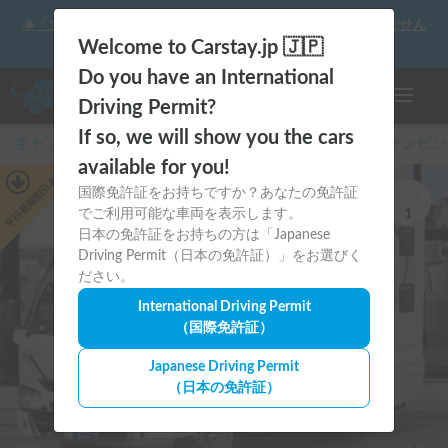
☀️「大曲の花火」をキャンピングカーで最高の思い出にしません
か？
Welcome to Carstay.jp 🇯🇵
Do you have an International
ナビゲー
Driving Permit?
If so, we will show you the cars
キャンピングカー・車中泊スポット予約はCarstay
/
キャンピン
available for you!
あり
平日長期割引
国際免許証をお持ちですか？あなたの免許証
でご利用可能な車両を表示します。
1
日本の免許証をお持ちの方は「Japanese
Driving Permit（日本の免許証）」をお選びく
ださい。
International Driving Permit
（国際免許証）
Japanese Driving Permit
（日本の免許証）