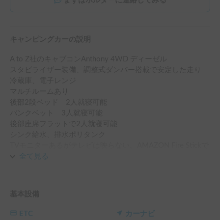
まずはホルダーに連絡してみる
キャンピングカーの説明
A to Z社のキャブコンAnthony 4WD ディーゼル

スタビライザー装備、調整式ダンパー搭載で安定した走り

冷蔵庫、電子レンジ

マルチルームあり

後部2段ベッド　2人就寝可能

バンクベット　3人就寝可能

後部座席フラットで2人就寝可能

シンク給水、排水ポリタンク

TVモニターあるがテレビは映らない。AMAZON Fire Stickで
見る

全て見る
バッテリー2個

Ecoflow3.7kWバッテリー

800W走行充電可

基本設備
車両の後部キャリーあり

オーニング使用不可

ETC
カーナビ