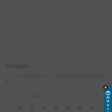
予約可能状況
カレンダーから日付をクリックすると空き状況が表示されま
す
AI
チ
ャ
日
月
火
水
木
金
土
ッ