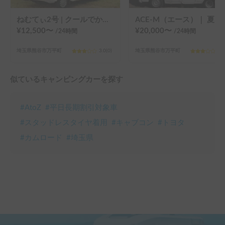
ねむてぃ2号 | クールでかっこいいクラシックデザイン🚐エアウィーヴ全ベッド完備のキャブコン
ACE‐M（エース）｜ 夏も冬も快適な独立
¥
12,500
〜
¥
20,000
〜
/24
時間
/24
時間
埼玉県熊谷市万平町
3.0
(
0
)
埼玉県熊谷市万平町
3.0
似ているキャンピングカーを探す
#
AtoZ
#
平日長期割引対象車
#
スタッドレスタイヤ着用
#
キャブコン
#
トヨタ
#
カムロード
#
埼玉県