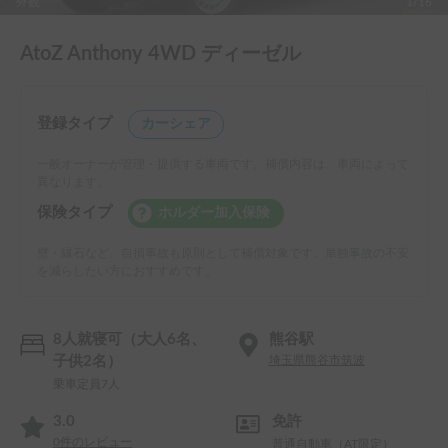
外観
1/16
AtoZ Anthony 4WD ディーゼル
登録タイプ
カーシェア
一般オーナーが管理・提供する車両です。補償内容は、車両によって
異なります。
保険タイプ
ホルダー加入保険
壁・縁石など、自損事故も原則として補償対象です。単独事故の不安
を減らしたい方におすすめです。
8人就寝可（大人6名、
熊谷駅
子供2名）
埼玉県熊谷市筑波
乗車定員7人
3.0
免許
0
件のレビュー
普通自動車（AT限定）