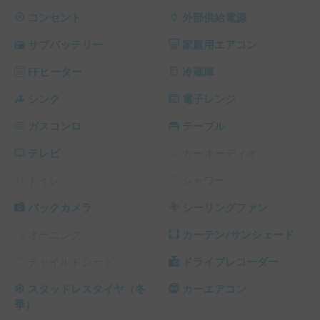
運転席ETC、ナビ

コンセント
外部供給電源
※こちらは平日長期割引対象車両です。予約リクエスト画面
サブバッテリー
家庭用エアコン
で予約前に割引率を確認できます。

└ 平日 48時間以上の予約 ： 平日 利用料金 + システム利用
FFヒーター
冷蔵庫
料 の 5% OFF

└ 平日 72時間以上の予約 ： 平日 利用料金 + システム利用
シンク
電子レンジ
料 の 10% OFF

ガスコンロ
テーブル
└ 平日 96時間以上の予約 ： 平日 利用料金 + システム利用
料 の 15% OFF

テレビ
カーオーディオ
└ 平日 120時間以上の予約 ： 平日 利用料金 + システム利用
料 の 20% OFF

トイレ
シャワー
（土日祝・カーシェアのハイシーズン日は対象外）
バックカメラ
シーリングファン
オーニング
カーテン/サンシェード
チャイルドシート
ドライブレコーダー
スタッドレスタイヤ（冬
カーエアコン
季）