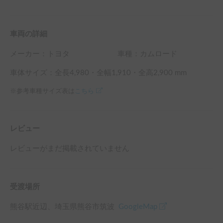
車両の詳細
メーカー：
トヨタ
車種：カムロード
車体サイズ：全長
4,980
・全幅
1,910
・全高
2,900
mm
※参考車種サイズ表は
こちら
レビュー
レビューがまだ掲載されていません
受渡場所
熊谷駅
近辺
、
埼玉県熊谷市筑波
GoogleMap