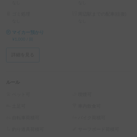
なし
なし
ゴミ処理
周辺駅までの配車(往復)
なし
なし
マイカー預かり
¥
1,000
/
回
詳細を見る
ルール
ペット可
喫煙可
土足可
車内飲食可
自転車荷積可
バイク荷積可
釣り道具荷積可
サーフボード荷積可