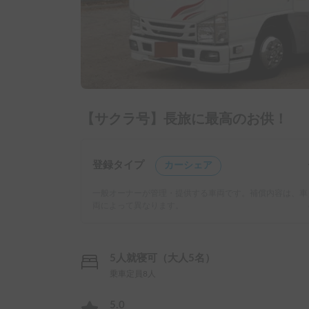
【サクラ号】長旅に最高のお供！
登録タイプ
カーシェア
一般オーナーが管理・提供する車両です。補償内容は、車
両によって異なります。
5人就寝可（大人5名）
乗車定員8人
5.0