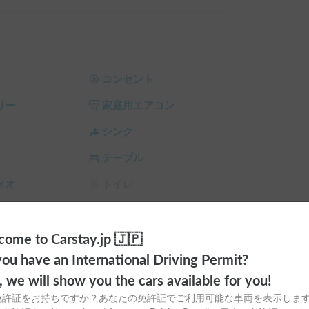
テム利用料 の 20% OFF

）
コンセント
リー
家庭用エアコン
シンク
テーブル
ィオ
トイレ
ラ
シーリングファン
サンシェード
チャイルドシート
ome to Carstay.jp 🇯🇵
ou have an International Driving Permit?
スタイヤ（冬
カーエアコン
o, we will show you the cars available for you!
免許証をお持ちですか？あなたの免許証でご利用可能な車両を表示しま