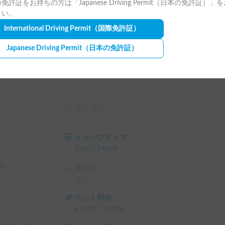
免許証をお持ちの方は「Japanese Driving Permit（日本の免許証）」
さい。
International Driving Permit
（国際免許証）
Japanese Driving Permit
（日本の免許証）
ランタン
なし
キャンプチェア
¥
300
/
24時間
式
焚火台
なし
ペット料金
¥
1,000
/
24時間