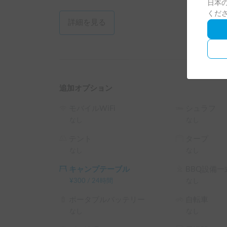
日本の
くだ
詳細を見る
追加オプション
モバイルWiFi
シュラフ
なし
なし
テント
タープ
なし
なし
キャンプテーブル
BBQ設備一
¥
300
/
24時間
なし
ポータブルバッテリー
自転車
なし
なし