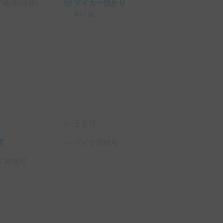
配車(往復)
マイカー預かり
¥
0
/
回
土足可
可
バイク荷積可
ド荷積可