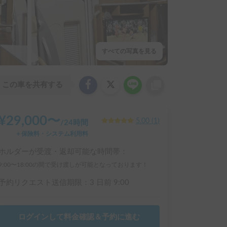
すべての写真を見る
この車を共有する
¥
29,000
〜
5.00
(
1
)
/
24時間
＋保険料・システム利用料
ホルダーが受渡・返却可能な時間帯：
9:00〜18:00の間で受け渡しが可能となっております！
予約リクエスト送信期限：
3 日前
9:00
ログインして料金確認＆予約に進む