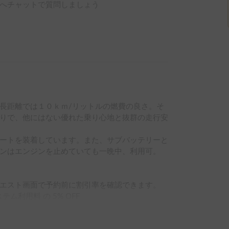
へチャットで質問しましょう
長距離では１０ｋｍ/リットルの燃費の良さ。そ
りで、他にはない優れた乗り心地と抜群の走行安
ートを装着しています。また、サブバッテリーと
ンはエンジンを止めていても一晩中、利用可。

エスト画面で予約前に割引率を確認できます。

テム利用料 の 5% OFF

ム利用料 の 10% OFF

ム利用料 の 15% OFF
