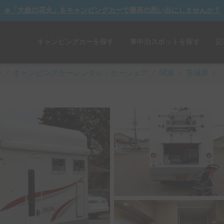
☀️「大曲の花火」をキャンピングカーで最高の思い出にしませんか？
キャンピングカーを探す
車中泊スポットを探す
記
y
/
キャンピングカーレンタル・カーシェア
/
関東
/
茨城県
/