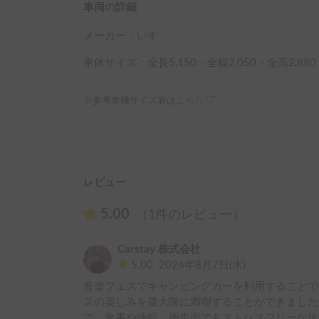
車両の詳細
メーカー：
いすゞ
車体サイズ：全長
5,150
・全幅
2,050
・全高
2,880
※参考車種サイズ表は
こちら
レビュー
5.00
（1件のレビュー）
Carstay 株式会社
5.00
2024年8月7日(水)
音楽フェスでキャンピングカーを利用することで
スの楽しみを最大限に満喫することができました
で、食事や睡眠、衛生面でもストレスフリーな体