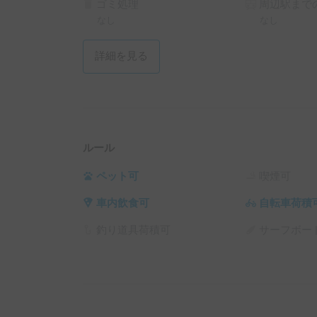
ゴミ処理
周辺駅までの
なし
なし
詳細を見る
ルール
ペット可
喫煙可
車内飲食可
自転車荷積
釣り道具荷積可
サーフボー