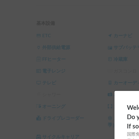
└ 平日 120時間以上の予約 ： 平日 利用料金 + シス
（土日祝・カーシェアのハイシーズン日は対象外
基本設備
ETC
カーナビ
外部供給電源
サブバッテ
FFヒーター
冷蔵庫
電子レンジ
ガスコンロ
テレビ
カーオーデ
シャワー
バックカメ
オーニング
カーテン/
Welc
Do y
ドライブレコーダー
スタッドレ
季）
If s
国際
サイクルキャリア