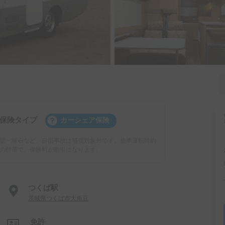
保険タイプ
カーシェア保険
壁・縁石など、自損事故は補償対象外です。他車運転特約
の付帯で、保険料が割引になります。
つくば駅
茨城県つくば市大角豆
免許