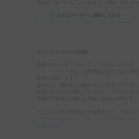
予約前に気になることがあれば、気軽にホルダー
まずはホルダーに連絡してみる
キャンピングカーの説明
搭載されているクリーンディーゼルエンジンは、
して、「びぃーかむ」は専用設計ならではの足回
定性を発揮します。

室内では、運転席には疲れにくいＢＲＩＤＥ製シ
充電システムが充実しているので、リアのエアコ
長期割引制度を活用した長旅に最適の車両です。

※こちらは平日長期割引対象車両です。予約リク
└ 平日 48時間以上の予約 ： 平日 利用料金 + シス
└ 平日 72時間以上の予約 ： 平日 利用料金 + システ
全て見る
└ 平日 96時間以上の予約 ： 平日 利用料金 + システ