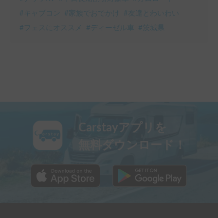
#
キャブコン
#
家族でおでかけ
#
友達とわいわい
#
フェスにオススメ
#
ディーゼル車
#
茨城県
Carstayアプリを
無料ダウンロード！