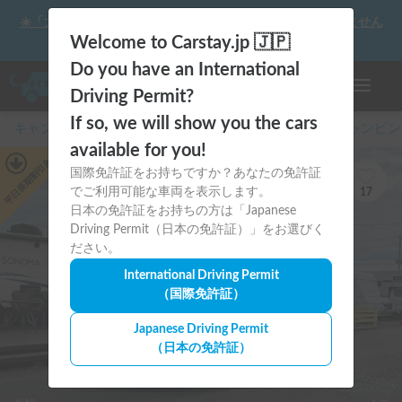
☀️「大曲の花火」をキャンピングカーで最高の思い出にしません
か？
Welcome to Carstay.jp 🇯🇵
Do you have an International
ナビゲー
Driving Permit?
If so, we will show you the cars
キャンピングカー・車中泊スポット予約はCarstay
/
キャンピン
available for you!
あり
平日長期割引
国際免許証をお持ちですか？あなたの免許証
でご利用可能な車両を表示します。
17
日本の免許証をお持ちの方は「Japanese
Driving Permit（日本の免許証）」をお選びく
ださい。
International Driving Permit
（国際免許証）
Japanese Driving Permit
（日本の免許証）