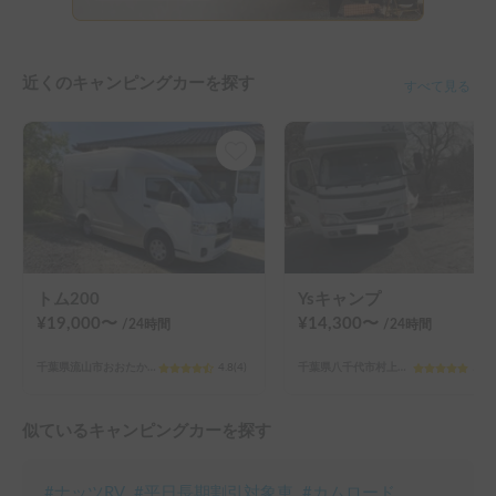
近くのキャンピングカーを探す
すべて見る
トム200
Ysキャンプ
¥
19,000
〜
¥
14,300
〜
/24
時間
/24
時間
千葉県流山市おおたかの森北
4.8
(
4
)
千葉県八千代市村上（その他）
5.0
(
似ているキャンピングカーを探す
#
ナッツRV
#
平日長期割引対象車
#
カムロード