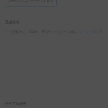
1
件のレビューをすべて見る
受渡場所
つくば駅
から
4000
m、
茨城県つくば市大角豆
GoogleMap
予約可能状況