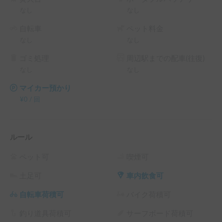
なし
なし
自転車
ペット料金
なし
なし
ゴミ処理
周辺駅までの配車(往復)
なし
なし
マイカー預かり
¥
0
/
回
ルール
ペット可
喫煙可
土足可
車内飲食可
自転車荷積可
バイク荷積可
釣り道具荷積可
サーフボード荷積可