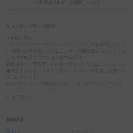
まずはホルダーに連絡してみる
キャンピングカーの説明
▼特徴や魅力

サブバッテリーにリチウムイオンバッテリーを採用したこと
と高機能走行充電システムにより、外部電源を取らなくても
リアの家庭用エアコンは一晩中利用可！

高級感溢れる落ち着いた内装が特長で、常設二段ベッド、対
座式ダイネット、引き出し式バンクベッドを装備した使いや
すいレイアウト。

架装部の窓はすべて断熱性の高い跳上げ式アクリル二重窓
で、遮光シェードと防虫ネットが付属。

自由で快適な最高の旅が体験できるラグジュアリーキャンピ
全て見る
ングカーです。

ディーゼルエンジン3000ccで、パワーも十分あります。

基本設備
▼設備について

ETC
カーナビ