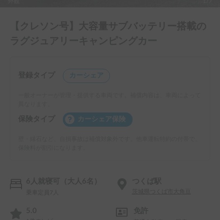
外観
1/7
【クレソン号】大容量サブバッテリー搭載の
ラグジュアリーキャンピングカー
登録タイプ
カーシェア
一般オーナーが管理・提供する車両です。補償内容は、車両によって
異なります。
保険タイプ
カーシェア保険
壁・縁石など、自損事故は補償対象外です。他車運転特約の付帯で、
保険料が割引になります。
6人就寝可（大人6名）
つくば駅
茨城県つくば市大角豆
乗車定員7人
5.0
免許