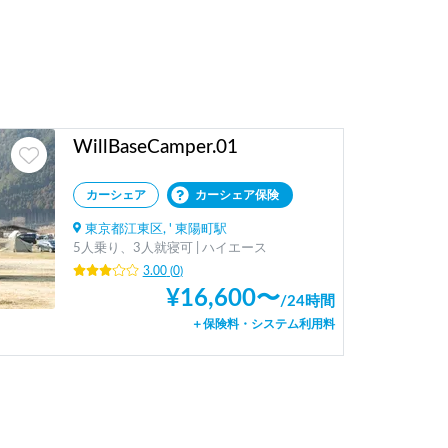
WillBaseCamper.01
カーシェア
カーシェア保険
東京都江東区, ' 東陽町駅
5人乗り、3人就寝可 | ハイエース
3.00
(
0
)
¥
16,600
〜
/
24時間
＋保険料・システム利用料