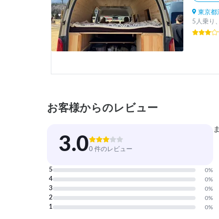
東京都
5人乗り、
お客様からのレビュー
3.0
0 件のレビュー
5
0
%
4
0
%
3
0
%
2
0
%
1
0
%