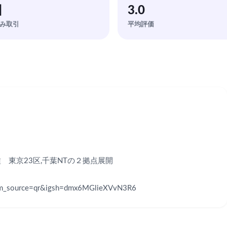
回
3.0
み取引
平均評価
東京23区,千葉NTの２拠点展開

?utm_source=qr&igsh=dmx6MGlieXVvN3R6