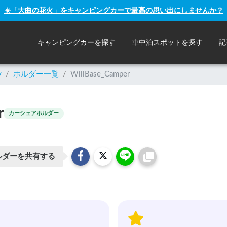
☀️「大曲の花火」をキャンピングカーで最高の思い出にしませんか？
キャンピングカーを探す
車中泊スポットを探す
記
y
/
ホルダー一覧
/
WillBase_Camper
r
カーシェアホルダー
ルダーを共有する