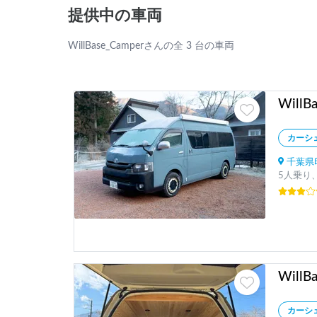
提供中の車両
WillBase_Camperさんの全 3 台の車両
WillB
カーシ
千葉県印
5人乗り、
WillB
カーシ