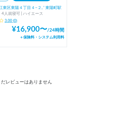
江東区東陽４丁目４−２, ' 東陽町駅
4人就寝可 | ハイエース
3.00
(
0
)
¥
16,900
〜
/
24時間
＋保険料・システム利用料
まだレビューはありません