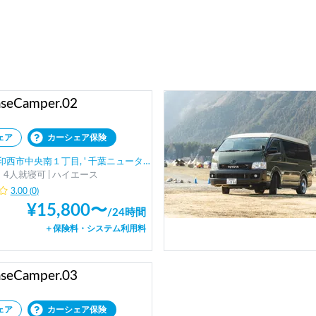
aseCamper.02
ェア
カーシェア保険
西市中央南１丁目, ' 千葉ニュータウン中央駅
4人就寝可 | ハイエース
3.00
(
0
)
¥
15,800
〜
/
24時間
＋保険料・システム利用料
aseCamper.03
ェア
カーシェア保険