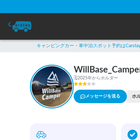
キャンピングカー・車中泊スポット予約はCarsta
WillBase_Campe
🗓
2025年からホルダー
ホ
メッセージを送る