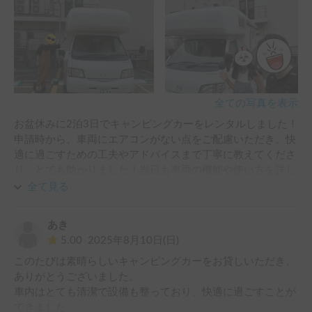
The van was very good and your personal and professional 
interactions even better!
全ての写真を表示
お盆休みに2泊3日でキャンピングカーをレンタルしました！
申請時から、車両にエアコンがない点をご配慮いただき、快
適に過ごすための工夫やアドバイスまで丁寧に教えてくださ
り、とても助かりました！当日も車両の機能や使い方を詳し
く説明していただき、利用中に生じた不明点にも迅速かつ的
全て見る
確に対応していただけたので、安心して旅行を楽しむことが
できました！次回はぜひ、友人たちとスキーやスノーボード
あき
旅行で利用したいです！！
5.00
2025年8月10日(日)
このたびは素晴らしいキャンピングカーをお貸しいただき、
ありがとうございました。

車内はとても清潔で設備も整っており、快適に過ごすことが
できました。
