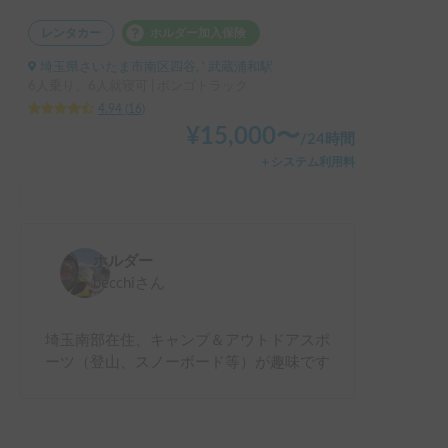
レンタカー
ホルダー加入保険
埼玉県さいたま市南区四谷, ' 武蔵浦和駅
6人乗り、6人就寝可 | ボンゴトラック
4.94
(
16
)
¥
15,000
〜
/
24時間
＋システム利用料
ホルダー
becchi
さん
埼玉南部在住、キャンプ＆アウトドアスポ
ーツ（登山、スノーボード等）が趣味です