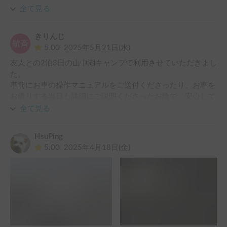
受け渡しや説明も丁寧でオーナーさんも親切で安心して旅を
全て見る
楽しめました。

家族みんな大満足です。また機会があればぜひお願いしたい
きりんじ
5.00
2025年5月21日(水)
友人との2泊3日の山中湖キャンプで利用させていただきまし
た。

事前にお車の操作マニュアルをご送付くださったり、お車を
お借りする当日も詳細にご説明くださったお陰で、安心して
運転と機器操作をすることができました。

全て見る
お車はどの設備も綺麗に整備されており、また電子レンジや
焚き火台など、キャンプ時にあると助かる用具もご用意くだ
HsuPing
さっており、とても快適なキャンプが出来ました。

5.00
2025年4月18日(金)
また機会があれば是非お借りしたく存じます。この度は誠に
ありがとうございました。