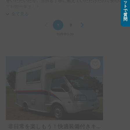
をいただいたり、当日も丁寧に教えていただけたので安心し
ッ
ト
て利用出来ました。

で
小学生6年生、2年生、保育園年長組の3兄弟の家族５人で使
全て見る
質
問
用しましたが就寝スペースも快適に過ごす事が出来ました。

Previous
1
2
Next
また利用したいと思います。
16件中1-10
非日常を楽しもう！快適装備付きキャンピングカー！ペット旅🐶スキー旅⛷️にもおすすめ!!ボーノ号