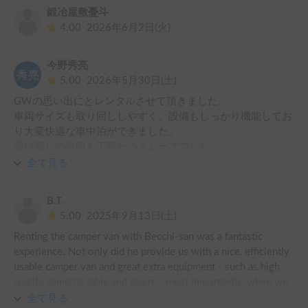
鍛冶屋敷憂斗
4.00
2026年6月2日(火)
今野秀亮
5.00
2026年5月30日(土)
GWの思い出にとレンタルさせて頂きました。

車両サイズも取り回ししやすく、設備もしっかり機能してお
り大変快適な車中泊ができました。

受け渡しの説明も丁寧かつスムーズでした。

銚子港まで釣りに行ったのですが、意外？とトルクもあり高
全て見る
速も不安なく車の流れに乗れます。

最近ホテルも高いので、気楽に行き先を決められるキャンピ
B.T.
ングカーはやはりいいなーと思います。（いつかは欲しいで
5.00
2025年9月13日(土)
す）

Renting the camper van with Becchi-san was a fantastic 
また機会があればお借りしたいと思います！ありがとうござ
experience. Not only did he provide us with a nice, efficiently 
いました！
usable camper van and great extra equipment - such as high 
quality camping table and chairs - most importantly, when we 
had a self-inflicted damage on the camper van he remained 
全て見る