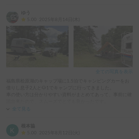
very calm and professional and solved it to the best possible 
outcome.

ゆう
5.00
2025年8月14日(木)
The camper van itself was very practical, the space use was 
very efficient compared to even bigger vans we had used 
before. All storage space was useful and luggage / 
accessories easy to secure so stuff did not fly around the van 
when driving. It needed much less effort, compared to other 
vans, to set up at a site, unpack everything and re-pack the 
morning we left the site. It saved us over an hour each day 
not having to deal with the usual camper van routine of 
全ての写真を表示
securing stuff like storing away the main table before driving, 
福島県桧原湖のキャップ場に1.5泊でキャンピングカーをお
securing storage space etc. Most of the stuff was already 
借りし息子2人と🐶1でキャンプに行ってきました。

secured when / after using. Anybody who dealt with the need 
車の使い方は分かりやすい資料がまとめてあって、事前に確
of setting up a table before using and securing things again 
認出来たので、スムーズでとても良かったです。

before driving knows what I am talking about. The electrical 
初日は☔️だったのでオーニング付きがとても助かり、キャン
全て見る
system and water system were very easy to use. The camper 
ピングカーでのキャンプを満喫出来ました。

van even had a Thule awning, which provided the necessary 
高速道路や現地道中もストレス無く運転出来ました。

shade against the hot summer sun. 

根本協
また機会があれば是非お借りしたいです。

5.00
2025年8月12日(火)
ありがとうございました。
Thank you for the very much for renting us the camper van! 