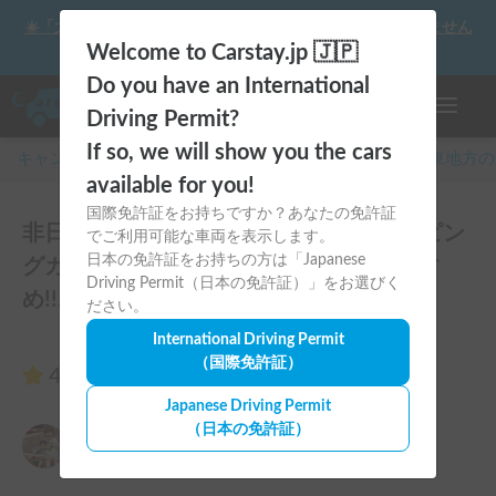
☀️「大曲の花火」をキャンピングカーで最高の思い出にしません
か？
Welcome to Carstay.jp 🇯🇵
Do you have an International
ナビゲー
Driving Permit?
If so, we will show you the cars
キャンピングカー・車中泊スポット予約はCarstay
/
関東
地方の
available for you!
国際免許証をお持ちですか？あなたの免許証
非日常を楽しもう！快適装備付きキャンピン
でご利用可能な車両を表示します。
日本の免許証をお持ちの方は「Japanese
グカー！ペット旅🐶スキー旅⛷️にもおすす
Driving Permit（日本の免許証）」をお選びく
め!!ボーノ号のレビュー16件
ださい。
International Driving Permit
（国際免許証）
4.94
（16件のレビュー）
Japanese Driving Permit
（日本の免許証）
中島亮平
5.00
2026年7月27日(月)