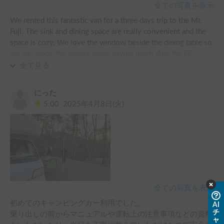
全ての写真を表示
We rented this fantastic van for a three days trip to the Mt. 
Fuji. The sink and dining space are really convenient and the 
space is cozy. We love the window beside the dining table so 
we can enjoy the breeze while having lunch. And the FF 
heater is great for camping in cold places. We will rent it again 
全て見る
if we have chance to. Thanks to our friendly and generous 
host! 
にった
5.00
2025年4月8日(火)
全ての写真を表示
初めてのキャンピングカー利用でした。

AI
チ
乗り出しの前からマニュアルや運転上の注意事項などの資料
ャ