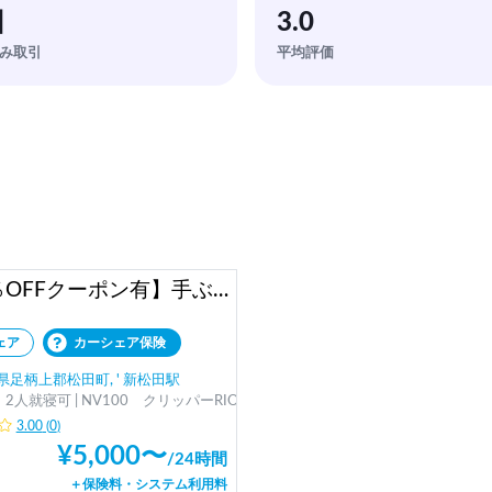
回
3.0
み取引
平均評価
【30％OFFクーポン有】手ぶらでOK！アウトドアグッズフル装備🏕️気軽な軽バン コトアウトドア クリッパー号
ェア
カーシェア保険
県足柄上郡松田町, ' 新松田駅
2人就寝可 | NV100 クリッパーRIO
3.00
(
0
)
¥
5,000
〜
/
24時間
＋保険料・システム利用料