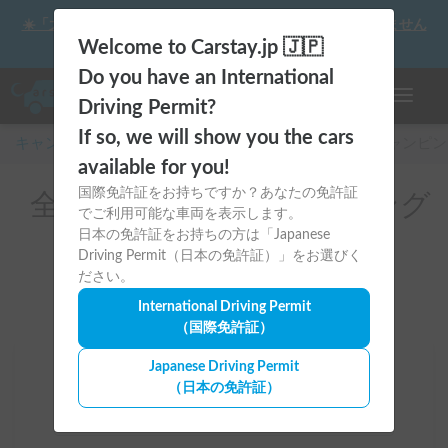
☀️「大曲の花火」をキャンピングカーで最高の思い出にしません
か？
Welcome to Carstay.jp 🇯🇵
Do you have an International
ナビゲー
Driving Permit?
If so, we will show you the cars
キャンピングカー・車中泊スポット予約はCarstay
/
キャンピン
available for you!
国際免許証をお持ちですか？あなたの免許証
全国のレンタルキャンピング
でご利用可能な車両を表示します。
カー（クリッパー）
日本の免許証をお持ちの方は「Japanese
Driving Permit（日本の免許証）」をお選びく
ださい。
International Driving Permit
（国際免許証）
Japanese Driving Permit
場所
（日本の免許証）
全国