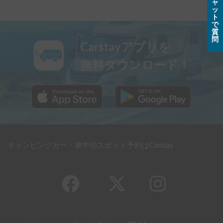
ャ
ッ
ト
で
質
問
Carstayアプリを
無料ダウンロード！
キャンピングカー・車中泊スポット予約はCarstay