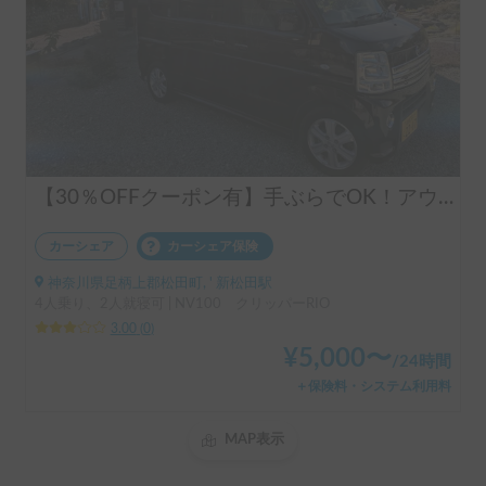
【30％OFFクーポン有】手ぶらでOK！アウトドアグッズフル装備🏕️気軽な軽バン コトアウトドア クリッパー号
カーシェア
カーシェア保険
神奈川県足柄上郡松田町, ' 新松田駅
4人乗り、2人就寝可 | NV100 クリッパーRIO
3.00
(
0
)
¥
5,000
〜
/
24時間
＋保険料・システム利用料
MAP表示