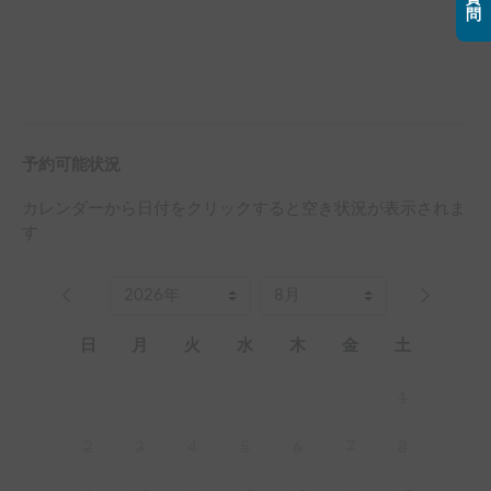
問
予約可能状況
カレンダーから日付をクリックすると空き状況が表示されま
す
日
月
火
水
木
金
土
1
2
3
4
5
6
7
8