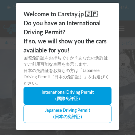
☀️「大曲の花火」をキャンピングカーで最高の思い出にしません
か？
Welcome to Carstay.jp 🇯🇵
Do you have an International
ナビゲー
Driving Permit?
If so, we will show you the cars
キャンピングカー・車中泊スポット予約はCarstay
/
キャンピン
available for you!
国際免許証をお持ちですか？あなたの免許証
でご利用可能な車両を表示します。
30
日本の免許証をお持ちの方は「Japanese
Driving Permit（日本の免許証）」をお選びく
ださい。
International Driving Permit
（国際免許証）
Japanese Driving Permit
（日本の免許証）