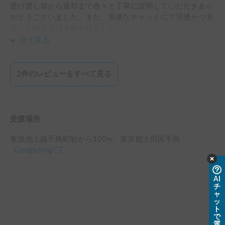
受け渡し前から返却まで色々と丁寧に説明していただきあり
がとうございました。また、迅速なチャットにて迅速かつ安
心した対応を頂き助かりました。

全て見る
家族4人とても楽しみにしており特に小学生の娘、中学生の
息子には非日常を味わう貴重な機会となりました。

2
件のレビューをすべて見る
夏場でも外付けのエアコンまでご用意頂き快適に過ごす事が
出来ました。

車種プラドは走りが良くとても運転がしやすいので初めての
受渡場所
キャンピングカーでも大きめの車に違和感がない方ならスト
レスなく運転できると思います。

東急池上線千鳥町駅
から
100
m、
東京都大田区千鳥
GoogleMap
また機会があれば利用したいと思います。楽しかったです。
AI
チ
ャ
ッ
ト
で
質