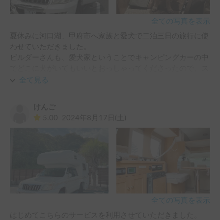
全ての写真を表示
夏休みに河口湖、甲府市へ家族と愛犬で二泊三日の旅行に使
わせていただきました。

ビルダーさんも、愛犬家ということでキャンピングカーの中
でどこに犬がいてもいいとおっしゃってくださったので、ス
トレスなく過ごさせていただきました。

全て見る
ランクルーはよく走ってくれます。高速での走行も安定して
いました。

けんご
バンクベッドで、寝返りを打つと車体が揺れるので、慣れる
5.00
2024年8月17日(土)
まで心配でしたが、慣れると気にならなくなります。

とても楽しい旅行をありがとうございました。
全ての写真を表示
はじめてこちらのサービスを利用させていただきました。
