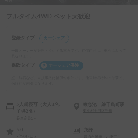
外観
1/7
フルタイム4WD ペット大歓迎
登録タイプ
カーシェア
一般オーナーが管理・提供する車両です。補償内容は、車両によって
異なります。
保険タイプ
カーシェア保険
壁・縁石など、自損事故は補償対象外です。他車運転特約の付帯で、
保険料が割引になります。
5人就寝可（大人3名、
東急池上線千鳥町駅
子供2名）
東京都大田区千鳥
乗車定員5人
5.0
免許
2
件のレビュー
普通自動車（AT限定）