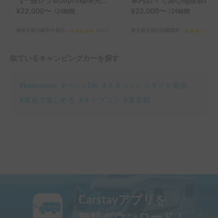
【一眼レフ&Gopro標準完備】思い出を残せるキャンピングカー
車内広々で居心地抜群❗️
¥
22,000
〜
¥
22,000
〜
/24
時間
/24
時間
神奈川県川崎市中原区中丸子
5.0
(
1
)
東京都大田区田園調布
3.0
似ているキャンピングカーを探す
#
katomotor
#
ペットOK
#
スタッドレスタイヤ着用
#
家族で楽しめる
#
キャブコン
#
東京都
Carstayアプリを