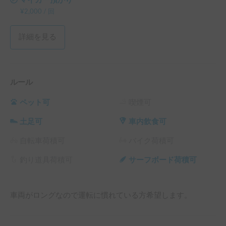
マイカー預かり
¥
2,000
/
回
詳細を見る
ルール
ペット可
喫煙可
土足可
車内飲食可
自転車荷積可
バイク荷積可
釣り道具荷積可
サーフボード荷積可
車両がロングなので運転に慣れている方希望します。