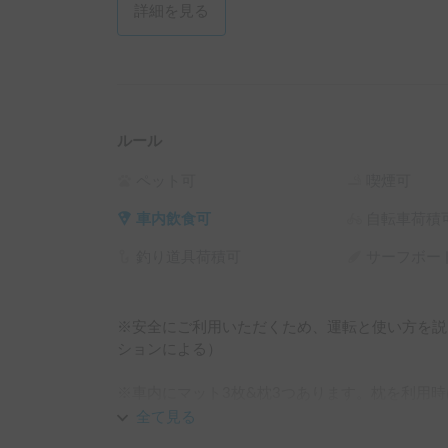
詳細を見る
ルール
ペット可
喫煙可
車内飲食可
自転車荷積
釣り道具荷積可
サーフボー
※安全にご利用いただくため、運転と使い方を説明
ションによる）

※車内にマット3枚&枕3つあります。枕を利用時
全て見る
⚠️初心者の方はごめんなさい。
