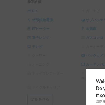
コン、冬はFFヒーターでいつでも快適☺️

基本設備
バンクベットには落下防止のネット搭載、出入り
ETC
カーナビ
小さなお子様がいても安心な設計です😊

外部供給電源
サブバッテ
車外でも仕事ができるよう、高さのあるアウトド
FFヒーター
冷蔵庫
標準装備✌️

電子レンジ
ガスコンロ
自由気ままに好きな場所へと楽しんで頂きたいです
テレビ
カーオーデ
▼無料の受渡場所

シャワー
バックカメ
・東京都品川区東大井界隈

詳細な場所は、こちらから指定させていただきま
オーニング
カーテン/
予約時に【契約駐車場内での受け渡し】を選択く
※契約駐車場のため、お車の入れ替え可能です。

ドライブレコーダー
スタッドレ
季）
Welc
▼片道配車15,000円から

サイクルキャリア
東京23区内が対象。区域により金額変動致します
Do y
予約時に【周辺駅への配車】を選択ください。返
If s
詳細を見る
国際
※水道と排水タンクのご利用を停止させて頂いて