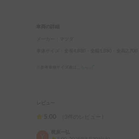
日常運転されており、速度と車高に注意し安全運
ので、天井に十分ご注意下さい。特にパーキング
注意ください。

車両の詳細
⚠️ご返却が遅れる場合には、保険の関係から事前
メーカー：
マツダ
⚠️ご返却時には、ガソリン満タン（レギュラー
車体サイズ：全長
4,880
・全幅
1,880
・全高
2,700
※参考車種サイズ表は
こちら
レビュー
5.00
（3件のレビュー）
梶原一弘