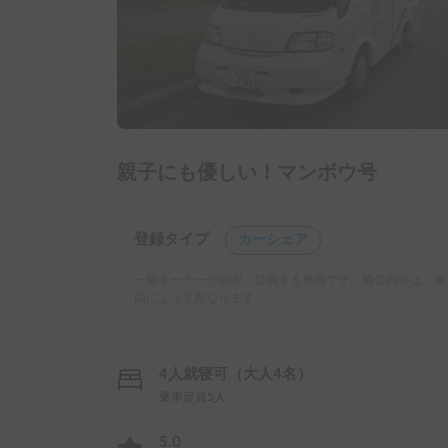
親子にも優しい！マンボウ号
登録タイプ
カーシェア
一般オーナーが管理・提供する車両です。補償内容は、車
両によって異なります。
4人就寝可（大人4名）
乗車定員5人
5.0