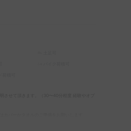
土足可
可
バイク荷積可
ド荷積可
させて頂きます。（30〜40分程度 経験やオプ
はカバーかタオルのご準備をお願いします
