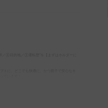
場所／④目的地／⑤運転歴”を【まずはホルダーに
セプトに、どこでも快適に、かつ親子で安心なキ
っています！

名、就寝大人4名or大人2＋子3名です！

小口のガスコンロ付キッチン、電子レンジ、豊富な収
接続からサブバッテリー3つに蓄電し、夏はエア