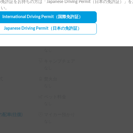
免許証をお持ちの方は「Japanese Driving Permit（日本の免許証）」
さい。


International Driving Permit
（国際免許証）
ーサリー ファイナルエディション」になります
Japanese Driving Permit
（日本の免許証）
ランタン
なし
キャンプチェア
なし
式
焚火台
なし
ペット料金
なし
配車(往復)
マイカー預かり
なし