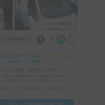
すべての写真を見る
この車を共有する
¥
22,500
〜
5.00
(
3
)
/
24時間
＋保険料・システム利用料
ホルダーが受渡・返却可能な時間帯：
・月曜から金曜は10時〜17時の受け渡し対応可能です！
・上記時間外での受け渡しは事前相談の上、決定。
予約リクエスト送信期限：
2 日前
11:00
ログインして料金確認＆予約に進む