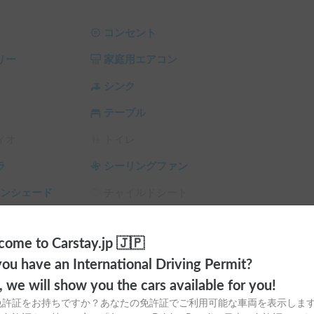
する扉にも落下防止のカバーが搭載されていて、
コンセント
リー
家庭用エアコン
アテーブル、座面の高いアウトドアチェア2脚が
シンク
テーブル
🚐

ィオ
トイレ
ラ
シーリングファン
す。

サンシェード
チャイルドシート
ださい

スタイヤ（冬
カーエアコン
ome to Carstay.jp 🇯🇵
ので、詳しくはお問い合わせください。

ou have an International Driving Permit?
却時も必要な場合は同額現金をご準備下さい

o, we will show you the cars available for you!
免許証をお持ちですか？あなたの免許証でご利用可能な車両を表示しま
おります
