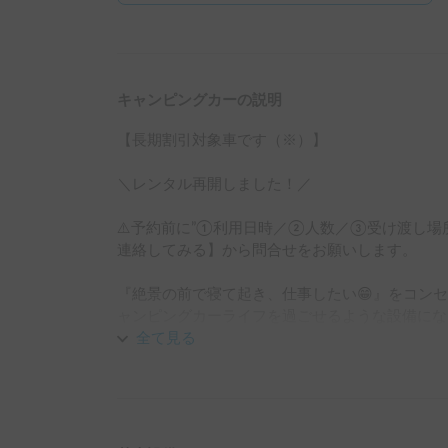
キャンピングカーの説明
【長期割引対象車です（※）】

＼レンタル再開しました！／

⚠️予約前に”①利用日時／②人数／③受け渡し
連絡してみる】から問合せをお願いします。

『絶景の前で寝て起き、仕事したい😁』をコン
ャンピングカーライフを過ごせるような設備にな
全て見る
小型のボンゴトラックベースで運転しやすく、乗車6
32inchテレビ、家庭用クーラー、発電機、2
納、走行充電、ソーラーパネル、外部コンセント