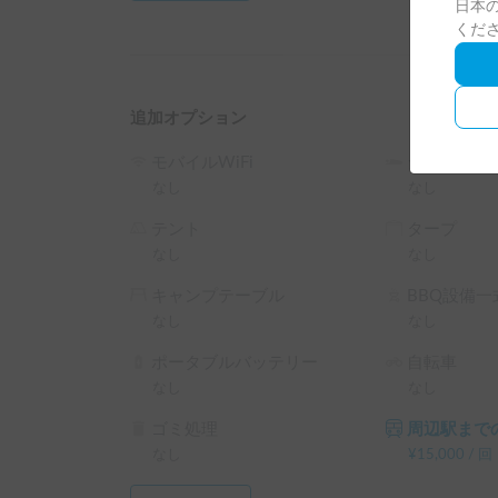
日本の
※スタッドレス装着　チェーンはありません。

くだ
ご経験や天候を考慮し無理な雪山は避けてください
※モデルは、ロータスRV社の「マンボウ アニバ
追加オプション
モバイルWiFi
シュラフ
なし
なし
テント
タープ
なし
なし
キャンプテーブル
BBQ設備一
なし
なし
ポータブルバッテリー
自転車
なし
なし
ゴミ処理
周辺駅までの
なし
¥
15,000
/
回