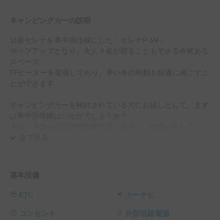
キャンピングカーの説明
日産セレナを車中泊仕様にした「セレナP-SV」

ポップアップとなり、大人４名が寝ることもできる余裕ある
スペース

FFヒーターを装備しており、寒い冬の時期も快適に過ごすこ
とができます

キャンピングカーを検討されている方にお試しとして、まず
は車中泊体験はいかがでしょうか？

小さい子供が秘密基地感覚で楽しめること間違いなし!?

全て見る
目隠しとなる全てのガラスに対応するマルチシェードをお貸
しいたします

熱気、冷気をシャットダウンします

基本設備
C27のセレナとなりますので、最大で８人乗車可能です

ETC
カーナビ
受け渡し場所については恵比寿駅近辺を基本としますが、新
宿、渋谷、品川、田町等であれば対応いたしますので、ご相
コンセント
外部供給電源