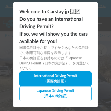
☀️「大曲の花火」をキャンピングカーで最高の思い出にしません
か？
Welcome to Carstay.jp 🇯🇵
Do you have an International
ナビゲー
Driving Permit?
If so, we will show you the cars
キャンピングカー・車中泊スポット予約はCarstay
/
キャンピン
available for you!
国際免許証をお持ちですか？あなたの免許証
でご利用可能な車両を表示します。
5
日本の免許証をお持ちの方は「Japanese
Driving Permit（日本の免許証）」をお選びく
ださい。
International Driving Permit
（国際免許証）
Japanese Driving Permit
（日本の免許証）