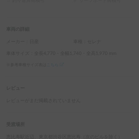
釣り道具荷積可
サーフボード荷積可
車両の詳細
メーカー：
日産
車種：セレナ
車体サイズ：全長
4,770
・全幅
1,740
・全高
1,970
mm
※参考車種サイズ表は
こちら
レビュー
レビューがまだ掲載されていません
受渡場所
恵比寿駅
近辺
、
東京都渋谷区恵比寿（次のビルを除く）