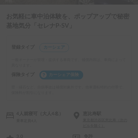
外観
1/7
お気軽に車中泊体験を、ポップアップで秘密
基地気分「セレナP-SV」
登録タイプ
カーシェア
一般オーナーが管理・提供する車両です。補償内容は、車両によって
異なります。
保険タイプ
カーシェア保険
壁・縁石など、自損事故は補償対象外です。他車運転特約の付帯で、
保険料が割引になります。
4人就寝可（大人4名）
恵比寿駅
東京都渋谷区恵比寿（次の
乗車定員4人
ビルを除く）
3.0
免許