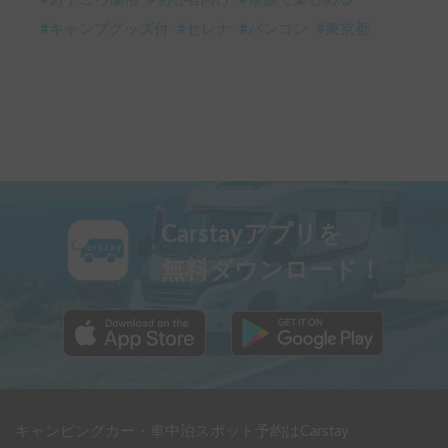
#
キャンプグッズ付
#
セレナ
#
バンコン
#
東京都
Carstayアプリを
無料ダウンロード！
キャンピングカー・車中泊スポット予約はCarstay