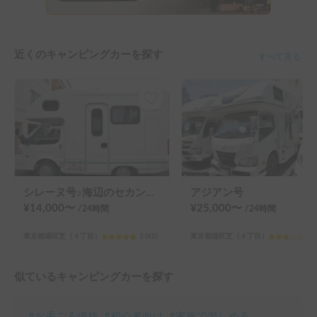
近くのキャンピングカーを探す
すべて見る
シレーヌ号♪海辺のセカンドハウスをイメージ
アジアン号
¥
14,000
〜
¥
25,000
〜
/24
時間
/24
時間
東京都港区芝（４丁目）
5.0
(
2
)
東京都港区芝（４丁目）
3.0
似ているキャンピングカーを探す
#
お手ごろ価格
#
初心者向け
#
家族で楽しめる