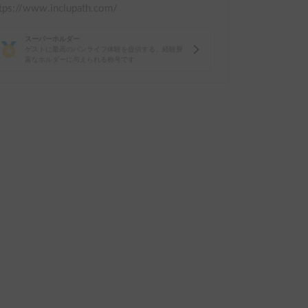
tps://www.inclupath.com/
スーパーホルダー
ゲストに最高のバンライフ体験を提供する、経験豊
富なホルダーに与えられる称号です