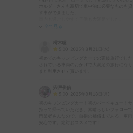
ホルダーさんも親切で車中泊に必要なものも貸
す事ができました。

車内も過ごしやすく子供も大満足でした。

今度は関東近辺など近い距離でまた借りたいと
全て見る
ありがとうございました！
樗木聡
5.00
2025年8月21日(木)
初めてのキャンピングカーでの家族旅行でした
されている車両のおかげで大満足の旅行になり
また利用させて貰います。
宍戸俊信
5.00
2025年8月18日(月)
初のキャンピングカー！初のバーベキュー！サ
持って帰っていただき、素晴らしいフォローで
門業者さんなので、自損の補償まである、車両
安心です。絶対おススメです！