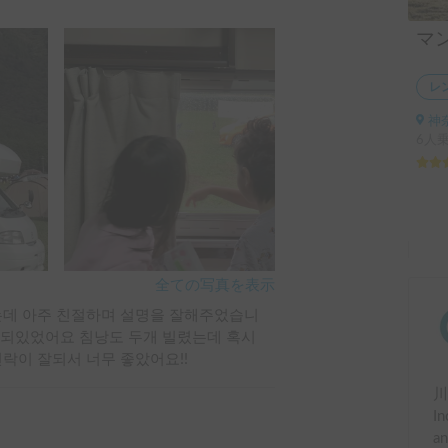
レ
神
6人
全ての写真を表示
는데 아주 친절하며 설명을 잘해주었습니
잘되있었어요 침낭도 두개 빌렸는데 혹시 
락이 잘되서 너무 좋았어요!!
In
an