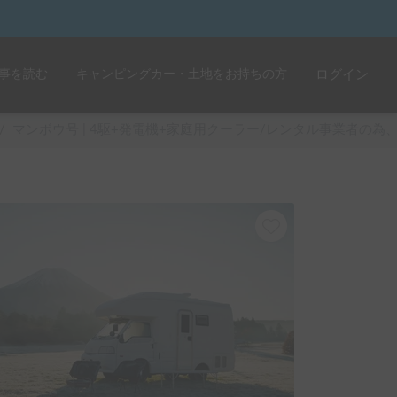
事を読む
キャンピングカー・土地をお持ちの方
ログイン
/
マンボウ号 | 4駆+発電機+家庭用クーラー/レンタル事業者の