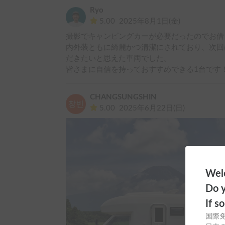
Ryo
5.00
2025年8月1日(金)
撮影でキャンピングカーが必要だったのでお借り
内外装ともに綺麗かつ清潔にされており、次回
だきたいと思えた車両でした。

皆さまに自信を持っておすすめできる1台です
CHANGSUNGSHIN
5.00
2025年6月22日(日)
Welc
Do y
If s
国際