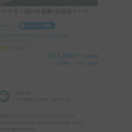
マンボウ号 | 4駆+発電機+家庭用クーラー/レンタル事業者の為、万が一の自損事故の車両保険ついてます
ンタカー
カーシェア保険
奈川県川崎市中原区新城, ' 武蔵新城駅南口
乗り、5人就寝可 | ボンゴトラック
5.00
(
97
)
¥
17,800
〜
/
24時間
＋保険料・システム利用料
ホルダー
Inclupath Camper Japan
さん
川崎市のキャンピングカーレンタル会社
clupath is a camper rental shop in the Tokyo
d Kanagawa areas.