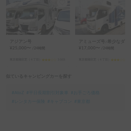
アジアン号
アミューズ号♪希少なダブル
¥
25,000
〜
¥
17,000
〜
/24
時間
/24
時間
東京都港区芝（４丁目）
3.0
(
0
)
東京都港区芝（４丁目）
3.0
似ているキャンピングカーを探す
#
AtoZ
#
平日長期割引対象車
#
お手ごろ価格
#
レンタカー保険
#
キャブコン
#
東京都