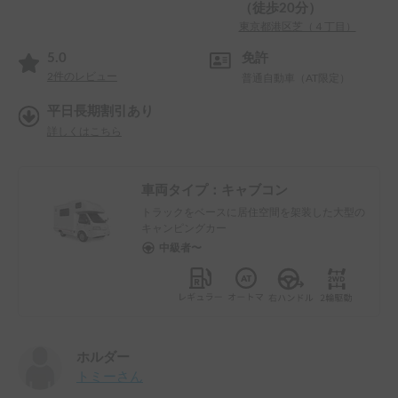
（徒歩20分）
東京都港区芝（４丁目）
5.0
免許
2
件のレビュー
普通自動車（AT限定）
平日長期割引あり
詳しくはこちら
車両タイプ：
キャブコン
トラックをベースに居住空間を架装した大型の
キャンピングカー
中級者〜
ホルダー
トミー
さん