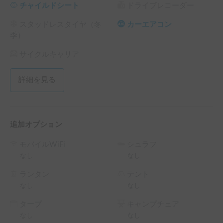
チャイルドシート
ドライブレコーダー
料 の 5% OFF

└ 平日 72時間以上の予約 ： 平日 利用料金 + システム利用
スタッドレスタイヤ（冬
カーエアコン
料 の 10% OFF

季）
└ 平日 96時間以上の予約 ： 平日 利用料金 + システム利用
料 の 15% OFF

サイクルキャリア
└ 平日 120時間以上の予約 ： 平日 利用料金 + システム利用
料 の 20% OFF

詳細を見る
（土日祝・カーシェアのハイシーズン日は対象外）
追加オプション
モバイルWiFi
シュラフ
なし
なし
ランタン
テント
なし
なし
タープ
キャンプチェア
なし
なし