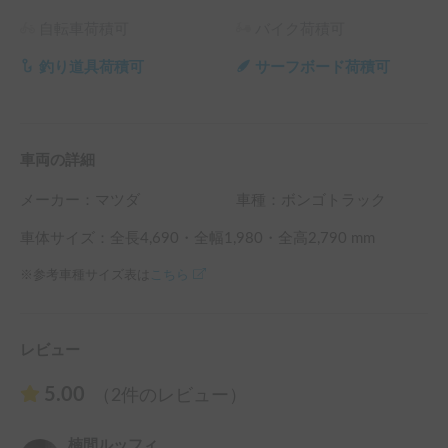
自転車荷積可
バイク荷積可
釣り道具荷積可
サーフボード荷積可
車両の詳細
メーカー：
マツダ
車種：ボンゴトラック
車体サイズ：全長
4,690
・全幅
1,980
・全高
2,790
mm
※参考車種サイズ表は
こちら
レビュー
5.00
（2件のレビュー）
楠間ルッフィ