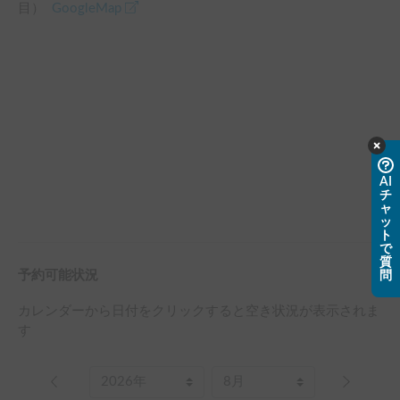
目）
GoogleMap
AI
チ
ャ
ッ
ト
で
質
予約可能状況
問
カレンダーから日付をクリックすると空き状況が表示されま
す