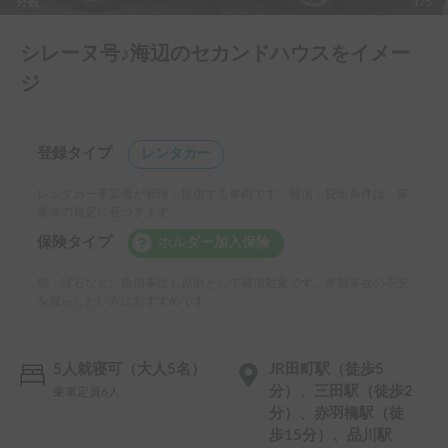
外観
1/5
シレーヌ号♪海辺のセカンドハウスをイメー
ジ
登録タイプ
レンタカー
レンタカー事業者が管理・提供する車両です。補償・貸出条件は、事
業者の規定に基づきます。
保険タイプ
ホルダー加入保険
壁・縁石など、自損事故も原則として補償対象です。単独事故の不安
を減らしたい方におすすめです。
5人就寝可（大人5名）
JR田町駅（徒歩5
分）、三田駅（徒歩2
乗車定員6人
分）、赤羽橋駅（徒
歩15分）、品川駅