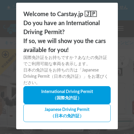
☀️「大曲の花火」をキャンピングカーで最高の思い出にしません
か？
Welcome to Carstay.jp 🇯🇵
Do you have an International
ナビゲー
Driving Permit?
If so, we will show you the cars
キャンピングカー・車中泊スポット予約はCarstay
/
キャンピン
available for you!
あり
平日長期割引
国際免許証をお持ちですか？あなたの免許証
でご利用可能な車両を表示します。
9
日本の免許証をお持ちの方は「Japanese
Driving Permit（日本の免許証）」をお選びく
ださい。
International Driving Permit
（国際免許証）
Japanese Driving Permit
（日本の免許証）