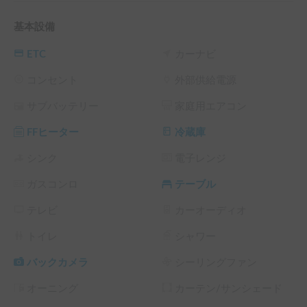
基本設備
◆受け渡し場所（指定）

・〒108－0014 東京都港区芝4-3-11 

ETC
カーナビ
◆その他注意事項

コンセント
外部供給電源
・現状レンタル業者で運用しております。

サブバッテリー
家庭用エアコン
　その空き日程で格安で貸出します。

FFヒーター
冷蔵庫
◆事故の補償について

・保険で補償されない免責金額のご負担：対物免責10万円

シンク
電子レンジ
・レンタカー車両の補修費：あんしん補償4,000円、各１日
ガスコンロ
テーブル
毎）にご加入の場合、

　お客様のご負担金は最大10万円（プレミアムクラスは最大
テレビ
カーオーディオ
20万円）まで軽減されます。

トイレ
シャワー
・貸し出し、返却は9時から18時の間となります。

バックカメラ
シーリングファン
※こちらは平日長期割引対象車両です。予約リクエスト画面
オーニング
カーテン/サンシェード
で予約前に割引率を確認できます。

└ 平日 48時間以上の予約 ： 平日 利用料金 + システム利用