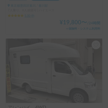
東京都墨田区菊川, ' 菊川駅
7人乗り、6人就寝可 | ハイエース
5.00
(
9
)
¥
19,800
〜
/
24時間
＋保険料・システム利用料
アレンハイ 4WD