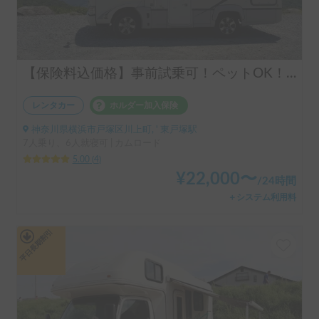
【保険料込価格】事前試乗可！ペットOK！ケージ無し利用も可能！オプション充実！24時間貸出返却可！サニーサイド号で思い出作り！
レンタカー
ホルダー加入保険
神奈川県横浜市戸塚区川上町, ' 東戸塚駅
7人乗り、6人就寝可 | カムロード
5.00
(
4
)
¥
22,000
〜
/
24時間
＋システム利用料
平日長期割引