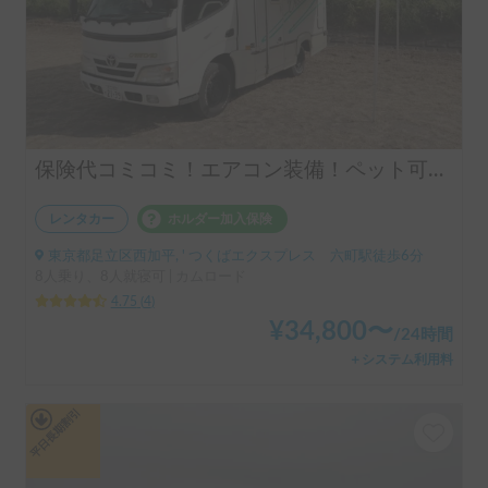
保険代コミコミ！エアコン装備！ペット可！24時間貸出返却可 クレソンNEO
レンタカー
ホルダー加入保険
東京都足立区西加平, ' つくばエクスプレス 六町駅徒歩6分
8人乗り、8人就寝可 | カムロード
4.75
(
4
)
¥
34,800
〜
/
24時間
＋システム利用料
平日長期割引