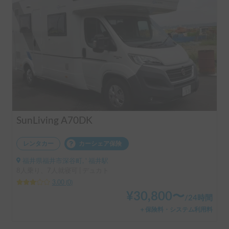
SunLiving A70DK
レンタカー
カーシェア保険
福井県福井市深谷町, ' 福井駅
8人乗り、7人就寝可 | デュカト
3.00
(
0
)
¥
30,800
〜
/
24時間
＋保険料・システム利用料