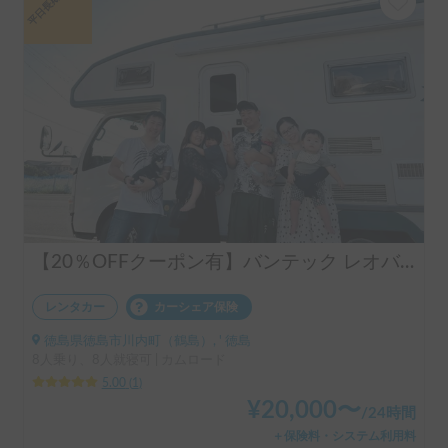
平日長期割引
【20％OFFクーポン有】バンテック レオバンクス | 四国旅におすすめ🗾空港無料送迎✈️ペット大歓迎🐶
レンタカー
カーシェア保険
徳島県徳島市川内町（鶴島）, ' 徳島
8人乗り、8人就寝可 | カムロード
5.00
(
1
)
¥
20,000
〜
/
24時間
＋保険料・システム利用料