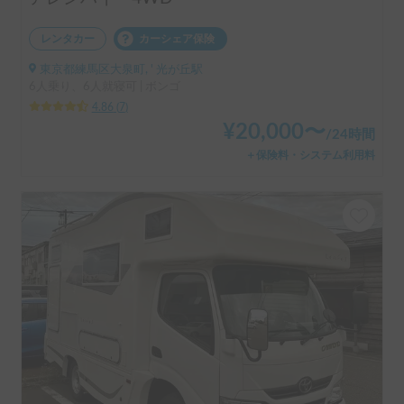
レンタカー
カーシェア保険
東京都練馬区大泉町, ' 光が丘駅
6人乗り、6人就寝可 | ボンゴ
4.86
(
7
)
¥
20,000
〜
/
24時間
＋保険料・システム利用料