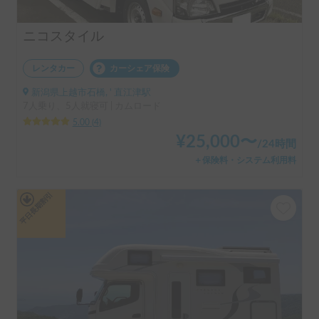
ニコスタイル
レンタカー
カーシェア保険
新潟県上越市石橋, ' 直江津駅
7人乗り、5人就寝可 | カムロード
5.00
(
4
)
¥
25,000
〜
/
24時間
＋保険料・システム利用料
平日長期割引