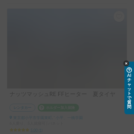
AI
チ
ャ
ッ
ト
ナッツマッシュRE FFヒーター 夏タイヤ
で
質
問
レンタカー
ホルダー加入保険
東京都小平市学園東町, ' 小平、一橋学園
6人乗り、5人就寝可 | バネット
5.00
(
1
)