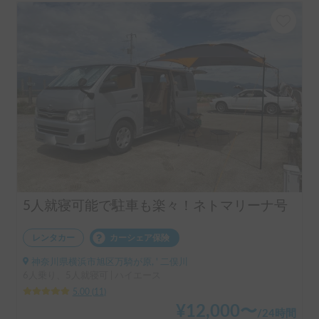
5人就寝可能で駐車も楽々！ネトマリーナ号
レンタカー
カーシェア保険
神奈川県横浜市旭区万騎が原, ' 二俣川
6人乗り、5人就寝可 | ハイエース
5.00
(
11
)
¥
12,000
〜
/
24時間