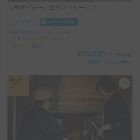
1号車ヴォーンエクスクルーシブ
レンタカー
カーシェア保険
東京都世田谷区上用賀, ' 用賀駅
6人乗り、6人就寝可 | カムロード
3.00
(
0
)
¥
55,000
〜
/
24時間
＋保険料・システム利用料
平日長期割引