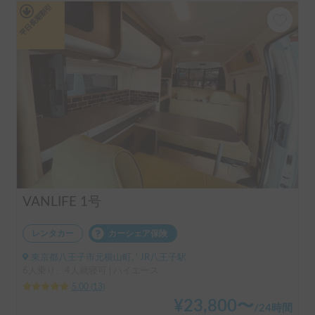
平日長期割引
VANLIFE 1号
レンタカー
カーシェア保険
東京都八王子市元横山町, ' JR八王子駅
6人乗り、4人就寝可 | ハイエース
5.00
(
13
)
¥
23,800
〜
/
24時間