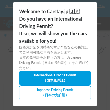
☀️「大曲の花火」をキャンピングカーで最高の思い出にしません
か？
Welcome to Carstay.jp 🇯🇵
Do you have an International
ナビゲー
Driving Permit?
If so, we will show you the cars
キャンピングカー・車中泊スポット予約はCarstay
/
キャンピン
available for you!
国際免許証をお持ちですか？あなたの免許証
全国のレンタルキャンピング
でご利用可能な車両を表示します。
カー（災害支援車両）
日本の免許証をお持ちの方は「Japanese
Driving Permit（日本の免許証）」をお選びく
ださい。
International Driving Permit
（国際免許証）
Japanese Driving Permit
場所
（日本の免許証）
全国