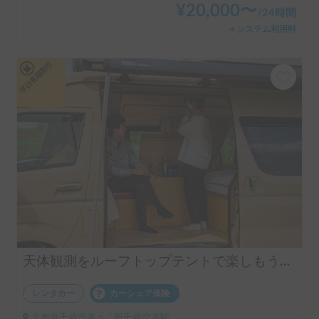
¥
20,000
〜
/
24時間
＋システム利用料
平日長期割引
天体観測をルーフトップテントで楽しもう！ "CA"
レンタカー
カーシェア保険
北海道千歳市美々, ' 新千歳空港駅