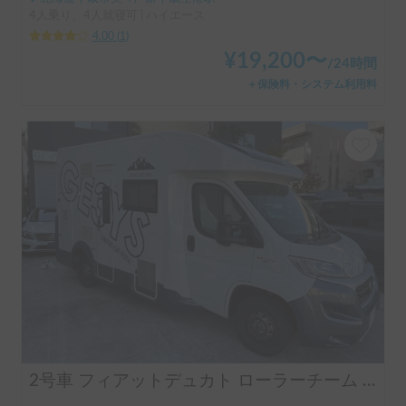
4人乗り、4人就寝可 | ハイエース
4.00
(
1
)
¥
19,200
〜
/
24時間
＋保険料・システム利用料
2号車 フィアットデュカト ローラーチーム ゼフィーロ 235LT