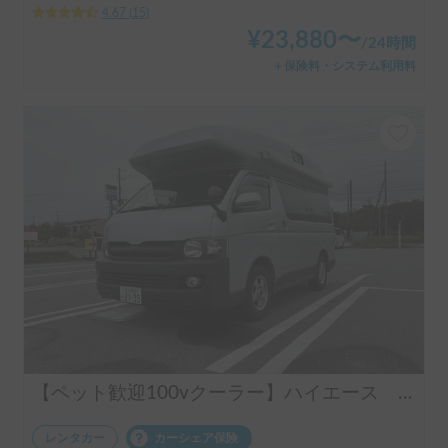
4.67
(
15
)
¥
23,880
〜
/
24時間
＋保険料・システム利用料
【ペット歓迎100vクーラー】ハイエース バンクベット6名就寝
レンタカー
カーシェア保険