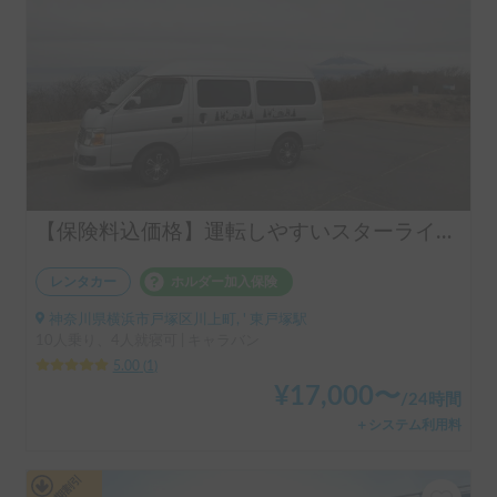
【保険料込価格】運転しやすいスターライト号2🌟24時間貸出可🕑️ペット大歓迎🐶ケージ無し利用も可能✌キャンプ用品レンタル豊富
レンタカー
ホルダー加入保険
神奈川県横浜市戸塚区川上町, ' 東戸塚駅
10人乗り、4人就寝可 | キャラバン
5.00
(
1
)
¥
17,000
〜
/
24時間
＋システム利用料