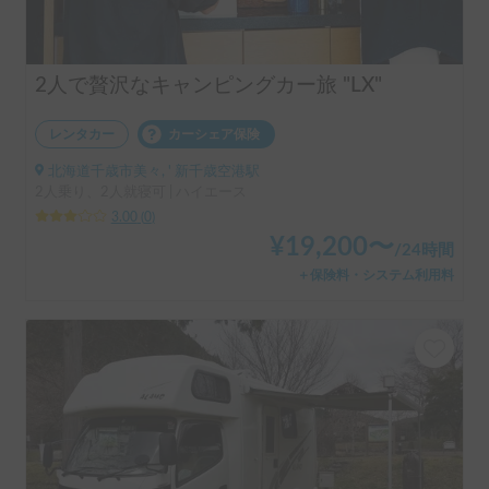
2人で贅沢なキャンピングカー旅 "LX"
レンタカー
カーシェア保険
北海道千歳市美々, ' 新千歳空港駅
2人乗り、2人就寝可 | ハイエース
3.00
(
0
)
¥
19,200
〜
/
24時間
＋保険料・システム利用料