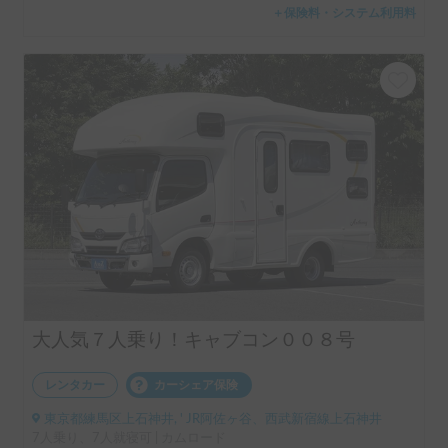
＋保険料・システム利用料
大人気７人乗り！キャブコン００８号
レンタカー
カーシェア保険
東京都練馬区上石神井, ' JR阿佐ヶ谷、西武新宿線上石神井
7人乗り、7人就寝可 | カムロード