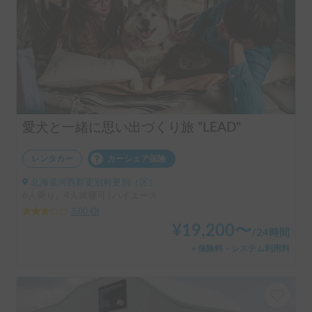
愛犬と一緒に思い出づくり旅 "LEAD"
レンタカー
カーシェア保険
北海道河西郡更別村更別（区）
6人乗り、4人就寝可 | ハイエース
3.00
(
0
)
¥
19,200
〜
/
24時間
＋保険料・システム利用料