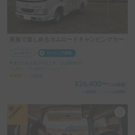
家族で楽しめるカムロードキャンピングカー
レンタカー
カーシェア保険
愛知県名古屋市中区正木, ' 金山駅(南口)
7人乗り、7人就寝可 | カムロード
3.00
(
0
)
¥
26,400
〜
/
24時間
＋保険料・システム利用料
平日長期割引