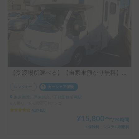
【受渡場所選べる】【自家車預かり無料】！キャブコン００９号
レンタカー
カーシェア保険
東京都荒川区東尾久, ' 千代田線町屋駅
6人乗り、6人就寝可 | ボンゴ
4.89
(
18
)
¥
15,800
〜
/
24時間
＋保険料・システム利用料