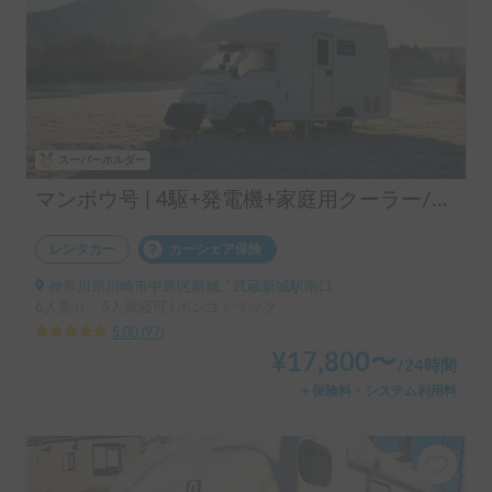
スーパーホルダー
マンボウ号 | 4駆+発電機+家庭用クーラー/レンタル事業者の為、万が一の自損事故の車両保険ついてます
レンタカー
カーシェア保険
神奈川県川崎市中原区新城, ' 武蔵新城駅南口
6人乗り、5人就寝可 | ボンゴトラック
5.00
(
97
)
¥
17,800
〜
/
24時間
＋保険料・システム利用料