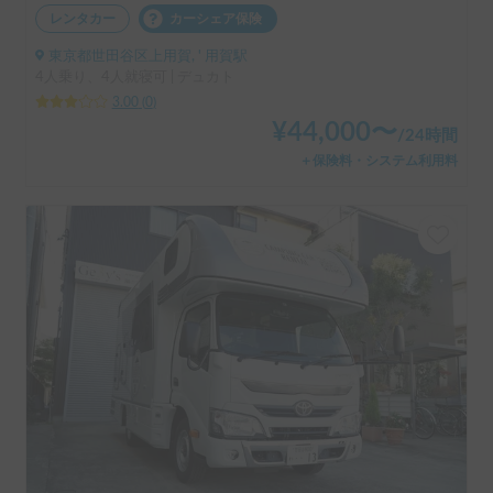
レンタカー
カーシェア保険
東京都世田谷区上用賀, ' 用賀駅
4人乗り、4人就寝可 | デュカト
3.00
(
0
)
¥
44,000
〜
/
24時間
＋保険料・システム利用料