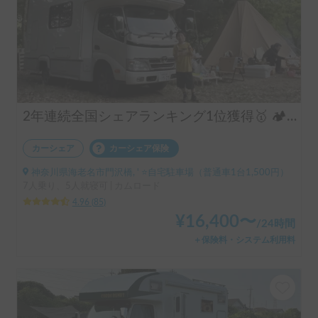
2年連続全国シェアランキング1位獲得🥇 🏕️フル装備のキャンピングカーで快適な家族旅行をお楽しみ下さい😆
カーシェア
カーシェア保険
神奈川県海老名市門沢橋, ' ⭐️自宅駐車場（普通車1台1,500円）
7人乗り、5人就寝可 | カムロード
4.96
(
85
)
¥
16,400
〜
/
24時間
＋保険料・システム利用料