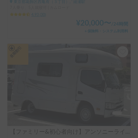
東京都葛飾区西亀有（３丁目）, ' 綾瀬駅
7人乗り、5人就寝可 | カムロード
4.93
(
30
)
¥
20,000
〜
/
24時間
＋保険料・システム利用料
長期割引
【ファミリー&初心者向け】アンソニーライト