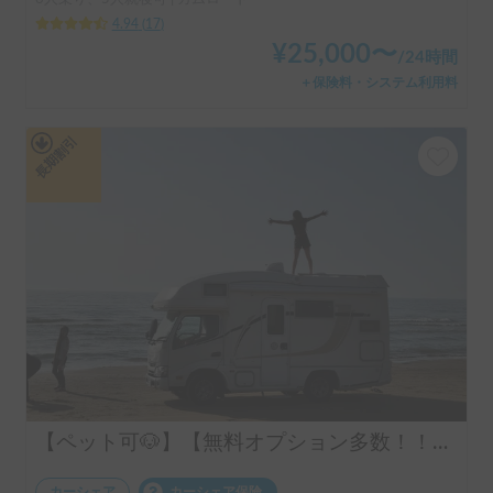
6人乗り、5人就寝可 | カムロード
4.94
(
17
)
¥
25,000
〜
/
24時間
＋保険料・システム利用料
長期割引
【ペット可🐶】【無料オプション多数！！】【ハイスペック】バンテックZIL520