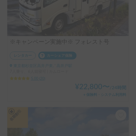
※キャンペーン実施中※ フォレスト号
レンタカー
カーシェア保険
東京都杉並区高井戸東, ' 高井戸駅
7人乗り、6人就寝可 | カムロード
5.00
(
20
)
¥
22,800
〜
/
24時間
＋保険料・システム利用料
長期割引