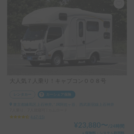
大人気７人乗り！キャブコン００８号
レンタカー
カーシェア保険
東京都練馬区上石神井, ' JR阿佐ヶ谷、西武新宿線上石神井
7人乗り、7人就寝可 | カムロード
4.67
(
15
)
¥
23,880
〜
/
24時間