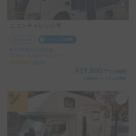
ニコンチャレンジ号
カーシェア
カーシェア保険
岩手県奥州市江刺広瀬
5人乗り、5人就寝可 | カムロード
4.95
(
21
)
¥
19,800
〜
/
24時間
＋保険料・システム利用料
長期割引