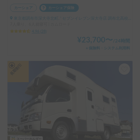
カーシェア
カーシェア保険
東京都調布市深大寺北町, ' セブンイレブン深大寺店 調布北高校前（小田急バス）
7人乗り、6人就寝可 | カムロード
4.96
(
28
)
¥
23,700
〜
/
24時間
＋保険料・システム利用料
長期割引