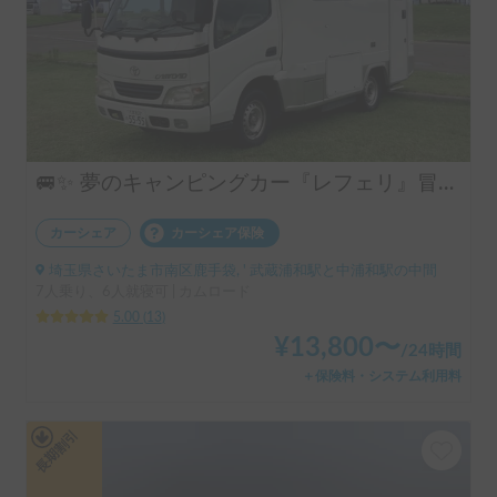
🚐✨ 夢のキャンピングカー『レフェリ』冒険の旅へ出発！ 🌟🌈フリー🛜完備、大型天体望遠鏡無料🔭キャンプ場で星空を眺めてみませんか‼️
カーシェア
カーシェア保険
埼玉県さいたま市南区鹿手袋, ' 武蔵浦和駅と中浦和駅の中間
7人乗り、6人就寝可 | カムロード
5.00
(
13
)
¥
13,800
〜
/
24時間
＋保険料・システム利用料
長期割引