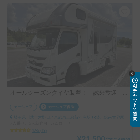
AI
チ
ャ
オールシーズンタイヤ装着！ 試乗歓迎 事前説明可能！
ッ
ト
で
カーシェア
カーシェア保険
質
問
埼玉県川越市木野目, ' 東武東上線新河岸駅 JR埼京線南古谷駅
7人乗り、6人就寝可 | カムロード
4.95
(
19
)