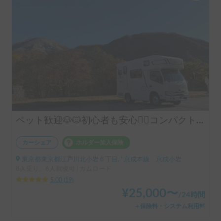
ペット歓迎🐶🐱初心者も安心🙆‍♂️コンパクトキャブコン！年中快適な最強設備「Grand Puppy」
カーシェア
ホルダー加入保険
東京都東京都江戸川北小岩６丁目, ' 京成本線 京成小岩
8人乗り、6人就寝可 | カムロード
5.00
(
19
)
¥
25,000
〜
/
24時間
＋保険料・システム利用料