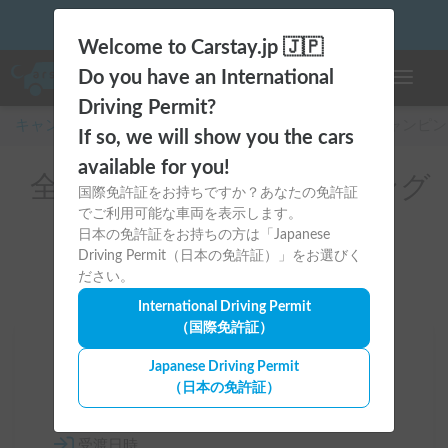
☀️「大曲の花火」をキャンピングカーで最高の思い出にしません
か？
Welcome to Carstay.jp 🇯🇵
Do you have an International
ナビゲー
Driving Permit?
If so, we will show you the cars
キャンピングカー・車中泊スポット予約はCarstay
/
キャンピン
available for you!
国際免許証をお持ちですか？あなたの免許証
全国のレンタルキャンピング
でご利用可能な車両を表示します。
カー（カムロード）
日本の免許証をお持ちの方は「Japanese
Driving Permit（日本の免許証）」をお選びく
ださい。
International Driving Permit
（国際免許証）
Japanese Driving Permit
場所
（日本の免許証）
全国