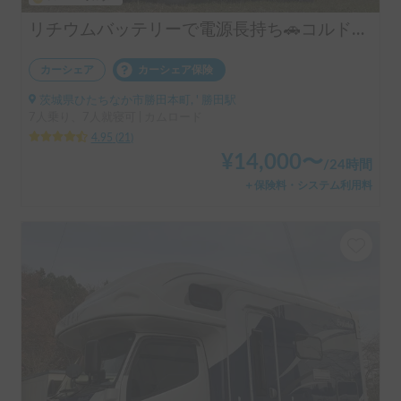
スーパーホルダー
リチウムバッテリーで電源長持ち🚗コルドバンクス号
カーシェア
カーシェア保険
茨城県ひたちなか市勝田本町, ' 勝田駅
7人乗り、7人就寝可 | カムロード
4.95
(
21
)
¥
14,000
〜
/
24時間
＋保険料・システム利用料