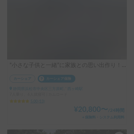
“小さな子供と一緒”に家族との思い出作り！初心者向けキャンピングカー
カーシェア
カーシェア保険
静岡県浜松市中央区三方原町, ' 西ヶ崎駅
7人乗り、6人就寝可 | カムロード
5.00
(
13
)
¥
20,800
〜
/
24時間
＋保険料・システム利用料