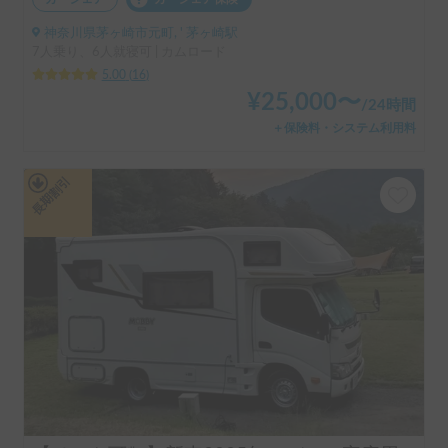
カーシェア
カーシェア保険
神奈川県茅ヶ崎市元町, ' 茅ヶ崎駅
7人乗り、6人就寝可 | カムロード
5.00
(
16
)
¥
25,000
〜
/
24時間
＋保険料・システム利用料
長期割引