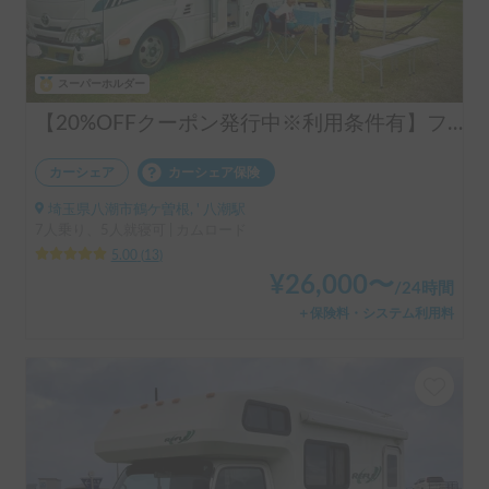
スーパーホルダー
【20%OFFクーポン発行中※利用条件有】フル装備！まるで動くワンルーム🏠️LIBERTY52DB | 新車/充実の電気容量/エアコン・ヒーター・床暖で年中快適/ペット大歓迎/受渡し場所多数/キャンピングカー/レンタル/レンタカー
カーシェア
カーシェア保険
埼玉県八潮市鶴ケ曽根, ' 八潮駅
7人乗り、5人就寝可 | カムロード
5.00
(
13
)
¥
26,000
〜
/
24時間
＋保険料・システム利用料