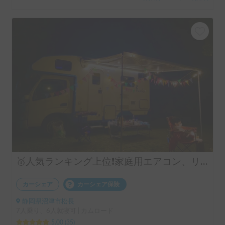
＋保険料・システム利用料
🥇人気ランキング上位❗️家庭用エアコン、リチウムバッテリー、キッチン設備有り！事前見学ok!フル装備のキャンピングカー‼️
カーシェア
カーシェア保険
静岡県沼津市松長
7人乗り、6人就寝可 | カムロード