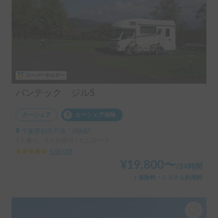
スーパーホルダー
バンテック ジル5
カーシェア
カーシェア保険
千葉県柏市戸張, ' JR柏駅
7人乗り、5人就寝可 | カムロード
5.00
(
20
)
¥
19,800
〜
/
24時間
＋保険料・システム利用料