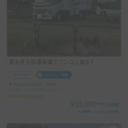
夏も冬も快適装備でワンコと旅を!!
カーシェア
カーシェア保険
大阪府大東市深野, ' JR野崎
8人乗り、6人就寝可 | カムロード
5.00
(
59
)
¥
15,000
〜
/
24時間
＋保険料・システム利用料