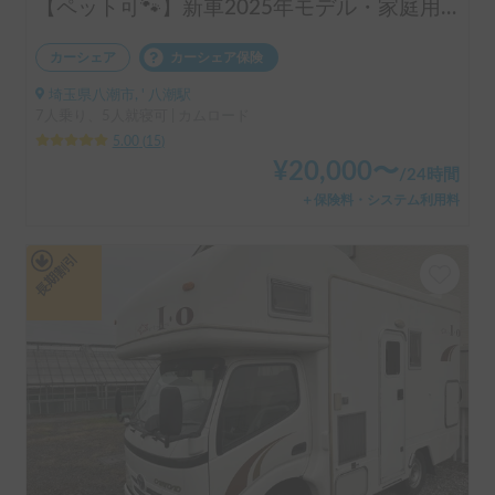
【ペット可🐾】新車2025年モデル・家庭用エアコン搭載！家族や愛犬と快適なキャンピングカー旅を🚐7名乗車×5名就寝可能💤
カーシェア
カーシェア保険
埼玉県八潮市, ' 八潮駅
7人乗り、5人就寝可 | カムロード
5.00
(
15
)
¥
20,000
〜
/
24時間
＋保険料・システム利用料
長期割引