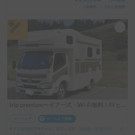
¥
21,500
〜
/
24時間
＋保険料・システム利用料
長期割引
trip premium〜ギア一式・Wi-Fi無料！FFヒーターで快適
カーシェア
カーシェア保険
東京都豊島区雑司が谷, ' 雑司ヶ谷駅、池袋駅（徒歩10分）、目白駅（徒歩7分）