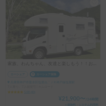
家族、わんちゃん、友達と楽しもう！！お気軽旅行のキャンピングカー（コルドバンクス）四国・淡路島にアクセス抜群🗾ペット大歓迎🐶ケージ無しOK、WIFI無料
カーシェア
カーシェア保険
兵庫県神戸市垂水区塩屋台, ' ＪＲ神戸線塩屋駅
7人乗り、7人就寝可 | カムロード
5.00
(
40
)
¥
21,900
〜
/
24時間