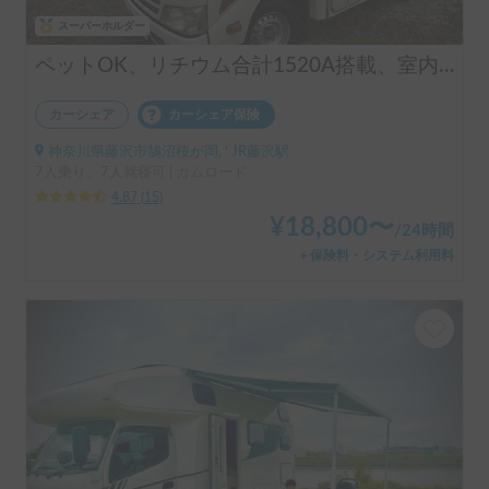
スーパーホルダー
ペットOK、リチウム合計1520A搭載、室内から発電機始動、家庭用エアコン24時間可、FFヒーター、年中快適環境実現、近隣配車無料
カーシェア
カーシェア保険
神奈川県藤沢市鵠沼桜が岡, ' JR藤沢駅
7人乗り、7人就寝可 | カムロード
4.87
(
15
)
¥
18,800
〜
/
24時間
＋保険料・システム利用料