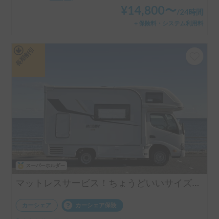
5.00
(
35
)
¥
14,800
〜
/
24時間
＋保険料・システム利用料
長期割引
スーパーホルダー
マットレスサービス！ちょうどいいサイズ！MOBBY号！
カーシェア
カーシェア保険