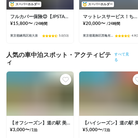
スーパーホルダー
スーパーホルダー
フルカバー保険😌【JPSTAR HAPPY1+】エアコン完備！ペット歓迎🐾配車先多数🐾《西東京キャンピングカーレンタル》
マットレスサービス！ちょうどいいサイズ！MOBBY号！
¥
15,800
〜
¥
20,000
〜
/24
時間
/24
時間
東京都練馬区南大泉
5.0
(
53
)
東京都葛飾区西亀有（３丁目）
4.9
(
人気の車中泊スポット・アクティビテ
すべて見
ィ
る
【オフシーズン】道の駅 美ヶ原高原
¥
3,000
〜
¥
5,000
〜
/
1泊
/
1泊