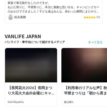
家族で東北旅行をしたのですが、

ねぶた祭りに、竿燈祭りに、本当に素敵な思い出を、キャンピングカー
のおかげでできました！子ども達はみんな、終わった瞬間にまたやりた
い！！と言ってました🤣また是非やりたいです！
松永真樹
5.0
VANLIFE JAPAN
バンライフ・車中泊について紹介するメディア
すべて見る
【長岡花火2026】長岡まつ
【利用者のリアルな声】秋
り大花火大会(B会場)にキャ
竿燈まつりは「朝から夜ま
ンピングカーで参戦して、長
で」の祭り。キャンピング
Koki Miyashita
畠山理久
岡駅前で車中泊してきた
ーで行った2組の記録