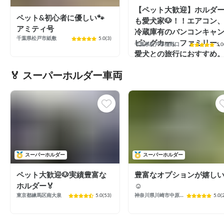
【ペット大歓迎】ホルダ
ペット&初心者に優しい🐾
も愛犬家🐶！！エアコン
アミティ号
冷蔵庫有のバンコンキャ
千葉県松戸市紙敷
5.0
(
3
)
ピングカー。ファミリー
千葉県松戸市樋野口
5.0
愛犬との旅行におすすめ
🏅 スーパーホルダー車両
スーパーホルダー
スーパーホルダー
ペット大歓迎🐶実績豊富な
豊富なオプションが嬉し
ホルダー🏅
☺️
東京都練馬区南大泉
5.0
(
53
)
神奈川県川崎市中原区新城
5.0
(