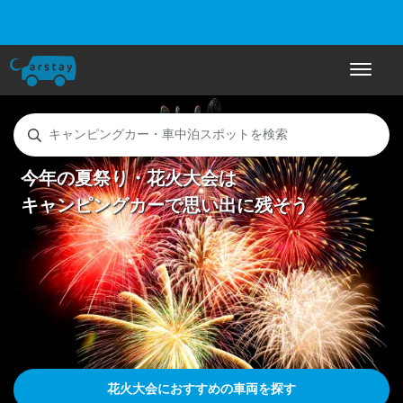
ナビゲー
キャンピングカー・車中泊スポットを検索
今年の夏祭り・花火大会は
キャンピングカーで思い出に残そう
花火大会におすすめの車両を探す