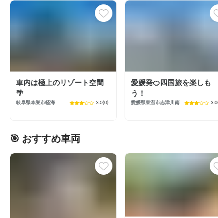
車内は極上のリゾート空間
愛媛発🍊四国旅を楽しも
🌴
う！
岐阜県本巣市軽海
3.0
(
0
)
愛媛県東温市志津川南
3.0
🎯 おすすめ車両