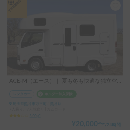
平日長期割引
ACE‐M（エース）｜ 夏も冬も快適な独立空調完備！家族7人で旅できる本格キャブコン
レンタカー
ホルダー加入保険
埼玉県熊谷市万平町, ' 熊谷駅
7人乗り、7人就寝可 | カムロード
3.00
(
0
)
¥
20,000
〜
/
24時間