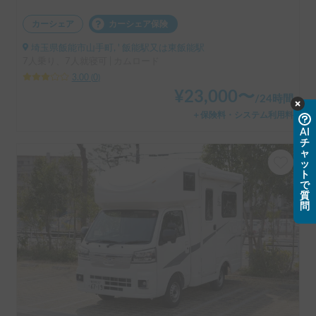
カーシェア
カーシェア保険
埼玉県飯能市山手町, ' 飯能駅又は東飯能駅
7人乗り、7人就寝可 | カムロード
3.00
(
0
)
¥
23,000
〜
/
24時間
＋保険料・システム利用料
AI
チ
ャ
ッ
ト
で
質
問