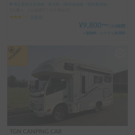
埼玉県所沢市寿町, ' 所沢駅（西武池袋線・西武新宿線）
5人乗り、2人就寝可 | ポロ BlueGT
3.00
(
0
)
¥
9,800
〜
/
24時間
＋保険料・システム利用料
平日長期割引
TGN CANPING CAR