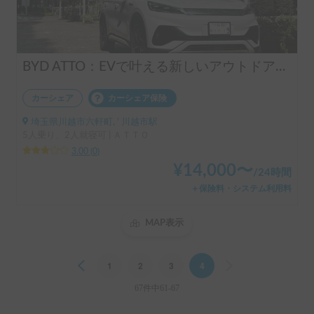
BYD ATTO：EVで叶える新しいアウトドアライフ💡
カーシェア
カーシェア保険
埼玉県川越市六軒町, ' 川越市駅
5人乗り、2人就寝可 | ＡＴＴＯ
3.00
(
0
)
¥
14,000
〜
/
24時間
＋保険料・システム利用料
MAP表示
Previous
1
2
3
4
Next
67件中61-67