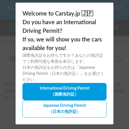
☀️「大曲の花火」をキャンピングカーで最高の思い出にしません
か？
Welcome to Carstay.jp 🇯🇵
Do you have an International
ナビゲー
Driving Permit?
If so, we will show you the cars
キャンピングカー・車中泊スポット予約はCarstay
/
キャンピン
available for you!
国際免許証をお持ちですか？あなたの免許証
埼玉県のレンタルキャンピン
でご利用可能な車両を表示します。
グカー
日本の免許証をお持ちの方は「Japanese
Driving Permit（日本の免許証）」をお選びく
ださい。
大宮・浦和・川越・所沢・熊谷周辺を起点に、首都圏発の週
International Driving Permit
末旅に合う車両を検索可能。初心者向け、ペット可、4人就寝
（国際免許証）
など目的に合わせて比較できます。
Japanese Driving Permit
（日本の免許証）
場所