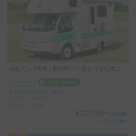
ねむてぃ1号車 | 森の中にいるような心地よさ｜エアウィーヴ全ベッド完備のキャブコン
レンタカー
ホルダー加入保険
埼玉県熊谷市万平町, ' 熊谷駅
6人乗り、6人就寝可 | ボンゴトラック
3.00
(
0
)
¥
12,500
〜
/
24時間
＋システム利用料