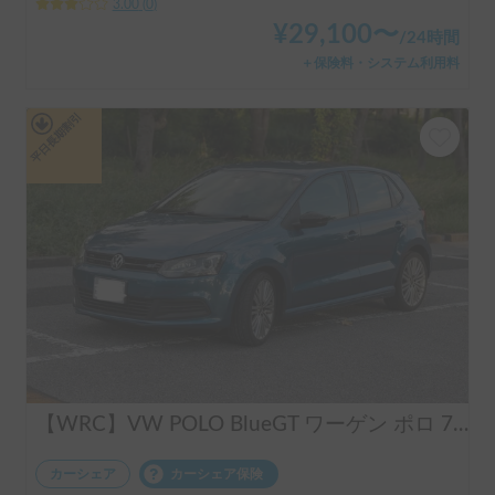
3.00
(
0
)
¥
29,100
〜
/
24時間
＋保険料・システム利用料
平日長期割引
【WRC】VW POLO BlueGT ワーゲン ポロ 7速 ダウンサイジングターボ
カーシェア
カーシェア保険