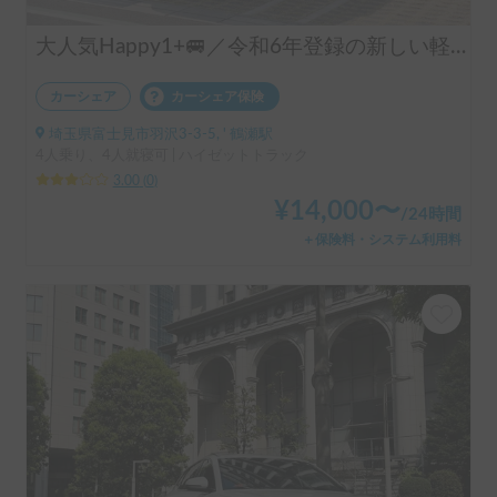
大人気Happy1+🚐／令和6年登録の新しい軽キャン
カーシェア
カーシェア保険
埼玉県富士見市羽沢3-3-5, ' 鶴瀬駅
4人乗り、4人就寝可 | ハイゼットトラック
3.00
(
0
)
¥
14,000
〜
/
24時間
＋保険料・システム利用料