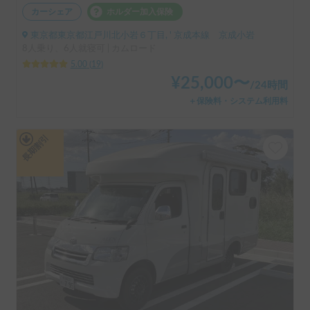
カーシェア
ホルダー加入保険
東京都東京都江戸川北小岩６丁目, ' 京成本線 京成小岩
8人乗り、6人就寝可 | カムロード
5.00
(
19
)
¥
25,000
〜
/
24時間
＋保険料・システム利用料
長期割引