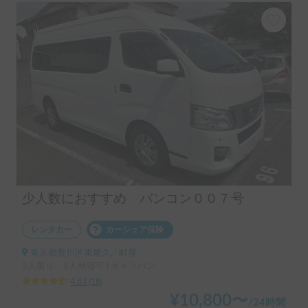
少人数におすすめ バンコン００７号
レンタカー
カーシェア保険
東京都荒川区東尾久, ' 町屋
5人乗り、5人就寝可 | キャラバン
4.83
(
18
)
¥
10,800
〜
/
24時間