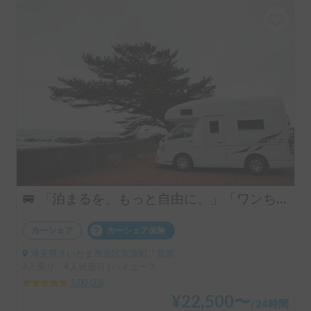
🚐 「泊まるを、もっと自由に。」「ワンちゃんも一緒に、旅に出よう。」ハイエースベースのラグジュアリーキャブコン！ 4人乗りで広々ゆったり快適空間 ・リアクーラー完備で移動中も後部座席も快適 ・揺れが少なく長距離でも快適な乗り心地 👉 初めてのキャンピングカーにもおすすめです！オプションキャンプ用品も充実してます。
カーシェア
カーシェア保険
埼玉県さいたま市北区宮原町, ' 宮原
4人乗り、4人就寝可 | ハイエース
5.00
(
33
)
¥
22,500
〜
/
24時間