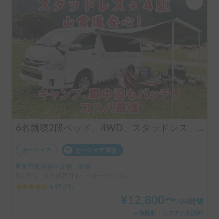
6名就寝2段ベッド、4WD、スタッドレス、FFヒーターのキャンピングカー
カーシェア
カーシェア保険
東京都新宿区新宿, ' 新宿
8人乗り、6人就寝可 | ハイエースワゴン
4.95
(
21
)
¥
12,800
〜
/
24時間
＋保険料・システム利用料