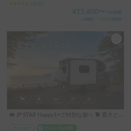
5.00
(
33
)
¥
15,600
〜
/
24時間
＋保険料・システム利用料
🚐 JP STAR Happy1+で特別な旅へ 🐕 愛犬と一緒に、夫婦旅・ソロキャン・音楽フェスを楽しもう♪
カーシェア
ホルダー加入保険