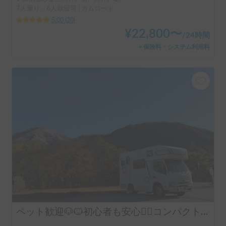
7人乗り、6人就寝可 | カムロード
5.00
(
20
)
¥
22,800
〜
/
24時間
＋保険料・システム利用料
ペット歓迎🐶🐱初心者も安心🙆‍♂️コンパクトキャブコン！年中快適な最強設備「Grand Puppy」