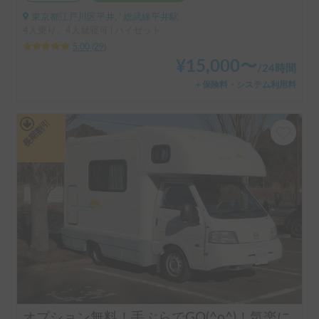
東京都江戸川区平井, ' 総武線平井駅
4人乗り、4人就寝可 | ハイゼット
5.00
(
29
)
¥
15,000
〜
/
24時間
＋保険料・システム利用料
長期割引
オプション無料！手ぶらでGO(^o^)！気楽に運転できるキャンピングカー!