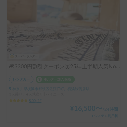
スーパーホルダー
🎁3300円割引クーポン🥇25年上半期人気No.1「動くログハウス🪵」【カップルに大人気✨】【ペット旅🐕】📌内容充実なのに格安の「オリジナル保険プラン」を準備👍
レンタカー
ホルダー加入保険
神奈川県横浜市都筑区佐江戸町, ' 横浜線鴨居駅
3人乗り、4人就寝可 | ハイエース
5.00
(
42
)
¥
16,500
〜
/
24時間
＋システム利用料