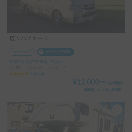
広々ハイエース
カーシェア
カーシェア保険
徳島県徳島市名東町, ' 鮎喰駅
5人乗り、5人就寝可 | ハイエース
5.00
(
18
)
¥
12,000
〜
/
24時間
＋保険料・システム利用料