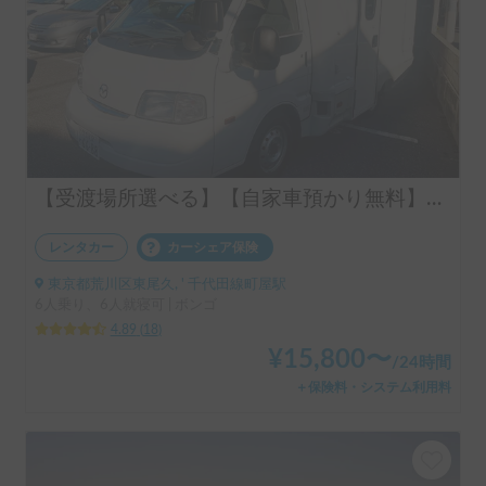
【受渡場所選べる】【自家車預かり無料】！キャブコン００９号
レンタカー
カーシェア保険
東京都荒川区東尾久, ' 千代田線町屋駅
6人乗り、6人就寝可 | ボンゴ
4.89
(
18
)
¥
15,800
〜
/
24時間
＋保険料・システム利用料