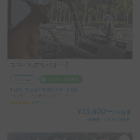
スマイルデリバリー号
カーシェア
ホルダー加入保険
神奈川県高座郡寒川町岡田, ' 寒川駅
10人乗り、8人就寝可 | トヨエース
4.95
(
22
)
¥
15,800
〜
/
24時間
＋保険料・システム利用料