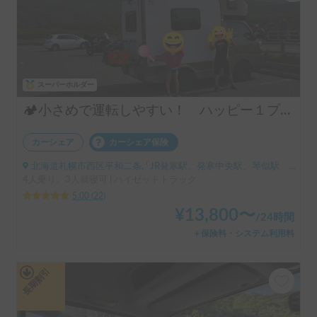
スーパーホルダー
🏕️小さめで運転しやすい！ ハッピー１プラス🚙
カーシェア
カーシェア保険
北海道札幌市西区平和二条, ' JR発寒駅、発寒中央駅、琴似駅 地下鉄宮の沢、発寒南、琴似、二十四軒など
4人乗り、3人就寝可 | ハイゼットトラック
5.00
(
22
)
¥
13,800
〜
/
24時間
＋保険料・システム利用料
長期割引