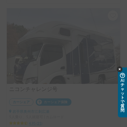
AI
チ
ニコンチャレンジ号
ャ
ッ
ト
で
カーシェア
カーシェア保険
質
問
岩手県奥州市江刺広瀬
5人乗り、5人就寝可 | カムロード
4.95
(
21
)