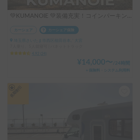
💚KUMANOIE 💚装備充実！コインパーキングOK。小回りも利く！初めてのキャンピングカー旅に❗
カーシェア
カーシェア保険
埼玉県さいたま市西区植田谷本, ' 大宮
7人乗り、5人就寝可 | バネットトラック
4.92
(
24
)
¥
14,000
〜
/
24時間
＋保険料・システム利用料
長期割引