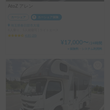
AtoZ アレン
カーシェア
カーシェア保険
埼玉県春日部市大場
6人乗り、5人就寝可 | ライトエース
4.85
(
20
)
¥
17,000
〜
/
24時間
＋保険料・システム利用料