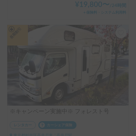
¥
19,800
〜
/
24時間
＋保険料・システム利用料
長期割引
※キャンペーン実施中※ フォレスト号
レンタカー
カーシェア保険
東京都杉並区高井戸東, ' 高井戸駅