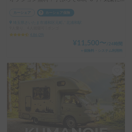
カーシェア
カーシェア保険
埼玉県さいたま市浦和区元町, ' 北浦和駅
9人乗り、4人就寝可 | ボンゴ
4.86
(
29
)
¥
11,500
〜
/
24時間
＋保険料・システム利用料