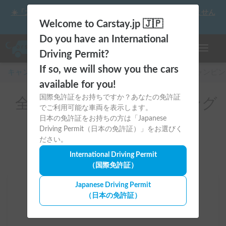
☀️「大曲の花火」をキャンピングカーで最高の思い出にしません
か？
Welcome to Carstay.jp 🇯🇵
Do you have an International
ナビゲー
Driving Permit?
If so, we will show you the cars
キャンピングカー・車中泊スポット予約はCarstay
/
キャンピン
available for you!
国際免許証をお持ちですか？あなたの免許証
全国のレンタルキャンピング
でご利用可能な車両を表示します。
カー(タープあり)
日本の免許証をお持ちの方は「Japanese
Driving Permit（日本の免許証）」をお選びく
ださい。
International Driving Permit
（国際免許証）
Japanese Driving Permit
場所
（日本の免許証）
全国