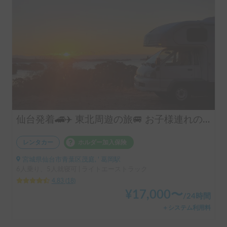
仙台発着🚄✈️ 東北周遊の旅🚐 お子様連れの家族旅行におススメ👨‍👩‍👦‍👦 保険料コミ「エスカペイド号 ５号車」 | 運転しやすいサイズ🚐 四駆・ディーゼルで安心快適✨
レンタカー
ホルダー加入保険
宮城県仙台市青葉区茂庭, ' 葛岡駅
6人乗り、5人就寝可 | ライトエーストラック
4.83
(
18
)
¥
17,000
〜
/
24時間
＋システム利用料