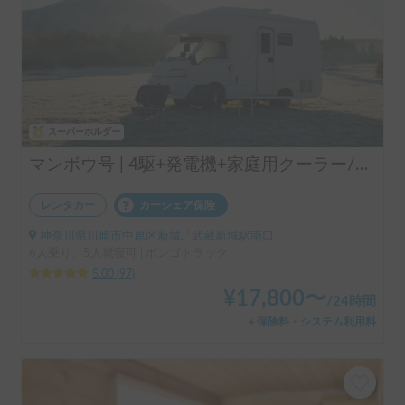
スーパーホルダー
マンボウ号 | 4駆+発電機+家庭用クーラー/レンタル事業者の為、万が一の自損事故の車両保険ついてます
レンタカー
カーシェア保険
神奈川県川崎市中原区新城, ' 武蔵新城駅南口
6人乗り、5人就寝可 | ボンゴトラック
5.00
(
97
)
¥
17,800
〜
/
24時間
＋保険料・システム利用料