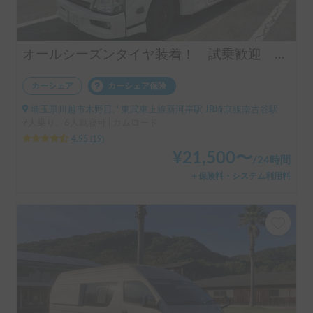
オールシーズンタイヤ装着！ 試乗歓迎 事前説明可能！
カーシェア
カーシェア保険
埼玉県川越市木野目, ' 東武東上線新河岸駅 JR埼京線南古谷駅
7人乗り、6人就寝可 | カムロード
4.95
(
19
)
¥
21,500
〜
/
24時間
＋保険料・システム利用料