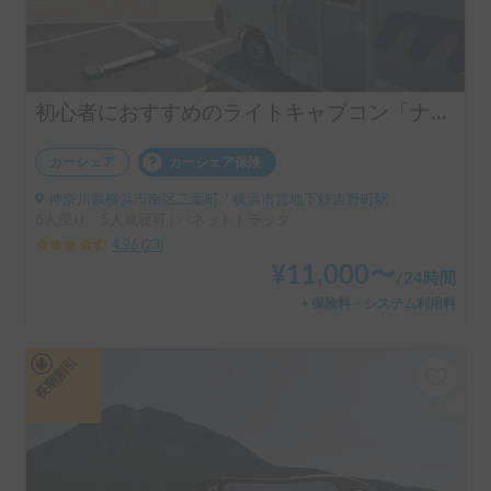
初心者におすすめのライトキャブコン「ナッツRV社マッシュ号」
カーシェア
カーシェア保険
神奈川県横浜市南区二葉町, ' 横浜市営地下鉄吉野町駅
6人乗り、5人就寝可 | バネットトラック
4.96
(
23
)
¥
11,000
〜
/
24時間
＋保険料・システム利用料
長期割引