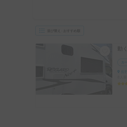
並び替え
:
おすすめ順
カ
長
8人乗