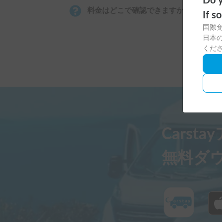
Do y
料金はどこで確認できますか？
If s
国際
日本の
くだ
Carst
無料ダ