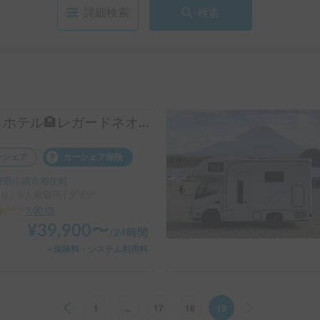
詳細検索
検索
動くホテル🏨レガードネオプラス
ーシェア
カーシェア保険
野県小諸市相生町
り、6人就寝可 | ダイナ
3.00
(
0
)
¥
39,900
〜
/
24時間
＋保険料・システム利用料
Previous
1
...
17
18
19
Next