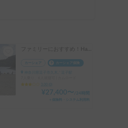
ファミリーにおすすめ！Happy86号
カーシェア
カーシェア保険
神奈川県逗子市久木, ' 逗子駅
7人乗り、6人就寝可 | カムロード
3.00
(
0
)
¥
27,400
〜
/
24時間
＋保険料・システム利用料