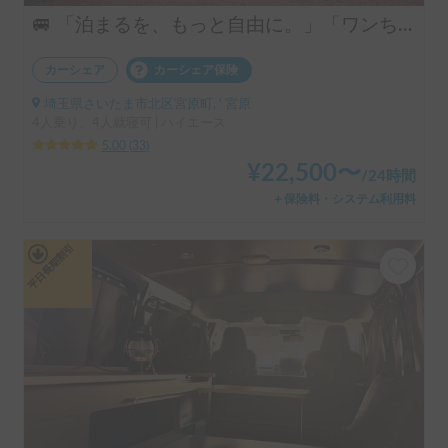
🚐 「泊まるを、もっと自由に。」「ワンちゃんも一緒に、旅に出よう。」ハイエースベースのラグジュアリーキャブコン！ 4人乗りで広々ゆったり快適空間 ・リアクーラー完備で移動中も後部座席も快適 ・揺れが少なく長距離でも快適な乗り心地 👉 初めてのキャンピングカーにもおすすめです！オプションキャンプ用品も充実してます。
カーシェア
カーシェア保険
埼玉県さいたま市北区宮原町, ' 宮原
4人乗り、4人就寝可 | ハイエース
5.00
(
33
)
¥
22,500
〜
/
24時間
＋保険料・システム利用料
平日長期割引