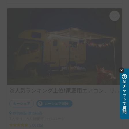
AI
チ
🥇人気ランキング上位❗️家庭用エアコン、リチウムバッテリー、キッチン設備有り！事前見学ok!フル装備のキャンピングカー‼️
ャ
ッ
ト
で
カーシェア
カーシェア保険
質
問
静岡県沼津市松長
7人乗り、6人就寝可 | カムロード
5.00
(
35
)