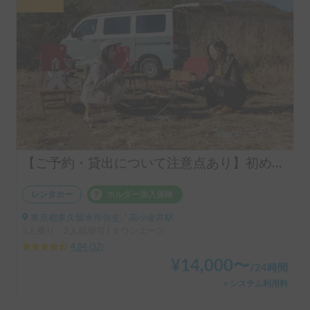
【ご予約・貸出について注意点あり】初めての車中泊はシンク付きアルトピアーノで決まり！！当店のキャンピングレンタカーは【ペット同乗可能！５人乗り！大人２名就寝可能。 安心のトヨタ正規ディーラーレンタル！！】シンク付きアルトピアーノ愛犬との車中泊旅にピッタリ🐶ペット/初心者大歓迎🔰/音楽フェス等などなどご利用ください。コンパクトで運転しやすいキャンピングカー🚙
レンタカー
ホルダー加入保険
東京都東久留米市弥生, ' 花小金井駅
5人乗り、2人就寝可 | タウンエース
4.84
(
32
)
¥
14,000
〜
/
24時間
＋システム利用料