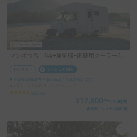
スーパーホルダー
マンボウ号 | 4駆+発電機+家庭用クーラー/レンタル事業者の為、万が一の自損事故の車両保険ついてます
レンタカー
カーシェア保険
神奈川県川崎市中原区新城, ' 武蔵新城駅南口
6人乗り、5人就寝可 | ボンゴトラック
5.00
(
97
)
¥
17,800
〜
/
24時間
＋保険料・システム利用料