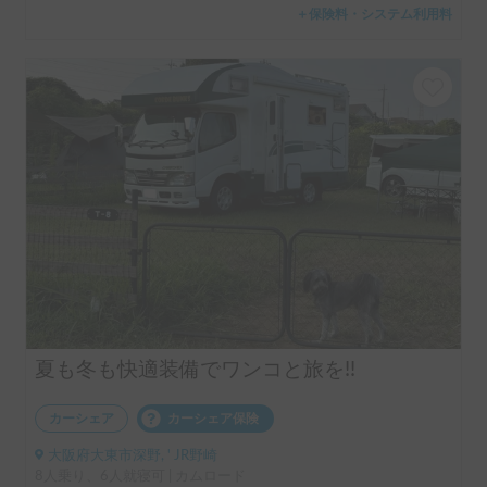
＋保険料・システム利用料
夏も冬も快適装備でワンコと旅を!!
カーシェア
カーシェア保険
大阪府大東市深野, ' JR野崎
8人乗り、6人就寝可 | カムロード