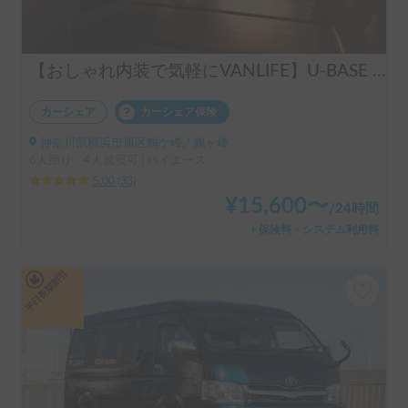
【おしゃれ内装で気軽にVANLIFE】U-BASE ONE | 運転しやすいハイエース！ポータブルエアコンで夏も冬も快適旅へ
カーシェア
カーシェア保険
神奈川県横浜市旭区鶴ケ峰, ' 鶴ヶ峰
6人乗り、4人就寝可 | ハイエース
5.00
(
33
)
¥
15,600
〜
/
24時間
＋保険料・システム利用料
平日長期割引