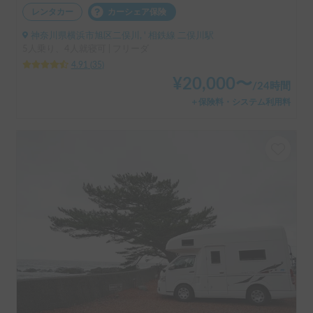
レンタカー
カーシェア保険
神奈川県横浜市旭区二俣川, ' 相鉄線 二俣川駅
5人乗り、4人就寝可 | フリーダ
4.91
(
35
)
¥
20,000
〜
/
24時間
＋保険料・システム利用料