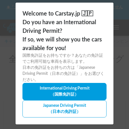
☀️「大曲の花火」をキャンピングカーで最高の思い出にしません
か？
Welcome to Carstay.jp 🇯🇵
Do you have an International
ナビゲー
Driving Permit?
If so, we will show you the cars
キャンピングカー・車中泊スポット予約はCarstay
/
キャンピン
available for you!
国際免許証をお持ちですか？あなたの免許証
全国のレンタルキャンピング
でご利用可能な車両を表示します。
カー（Hino）
日本の免許証をお持ちの方は「Japanese
Driving Permit（日本の免許証）」をお選びく
ださい。
International Driving Permit
（国際免許証）
Japanese Driving Permit
場所
（日本の免許証）
全国