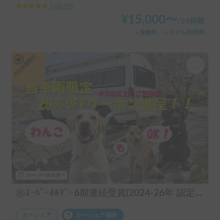
5.00
(
59
)
¥
15,000
〜
/
24時間
＋保険料・システム利用料
平日長期割引
スーパーホルダー
㊗️ｽｰﾊﾟｰﾎﾙﾀﾞｰ6期連続受賞(2024-26年 認定実績)👑 長期のご利用実績多数♨️🐕♨️わんちゃん🆗🙆✨FFヒーターで夜はぽかぽか☕️直前予約も可能(要相談下さい)⏰全面網戸で犬も人も快適👍ファミリーも喜んで頂けます😃〈ポータブルクーラー・大容量ポータブルバッテリー・電子レンジ・天井換気ファン・冷蔵庫・サブバッテリー2機・外部電源〉 断熱車体&アクリル二重＋網戸とシェード付の断熱窓！花火大会＆野外音楽フェスにも！ロードバイク2台楽々積んで車中泊OK❣️トランポ的な使い方も出来ます！ ハイエース サーフィン 憧れのキャンピングカーで！ 白馬 野沢温泉 蔵王 八方尾根 妙高 スキー スノボ
カーシェア
カーシェア保険