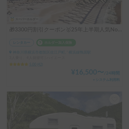
スーパーホルダー
🎁3300円割引クーポン🥇25年上半期人気No.1「動くログハウス🪵」【カップルに大人気✨】【ペット旅🐕】📌内容充実なのに格安の「オリジナル保険プラン」を準備👍
レンタカー
ホルダー加入保険
神奈川県横浜市都筑区佐江戸町, ' 横浜線鴨居駅
3人乗り、4人就寝可 | ハイエース
5.00
(
42
)
¥
16,500
〜
/
24時間
＋システム利用料