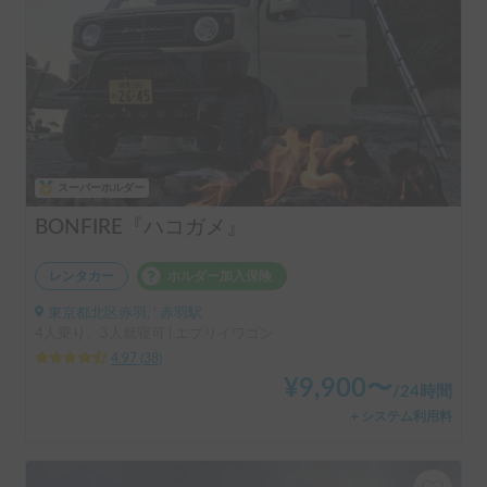
スーパーホルダー
BONFIRE『ハコガメ』
レンタカー
ホルダー加入保険
東京都北区赤羽, ' 赤羽駅
4人乗り、3人就寝可 | エブリイワゴン
4.97
(
38
)
¥
9,900
〜
/
24時間
＋システム利用料