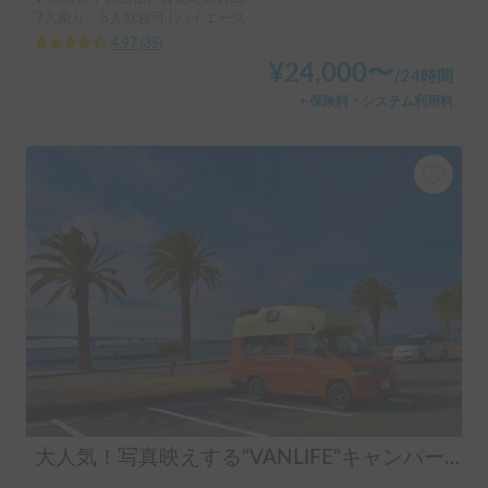
7人乗り、5人就寝可 | ハイエース
4.97
(
35
)
¥
24,000
〜
/
24時間
＋保険料・システム利用料
大人気！写真映えする"VANLIFE"キャンパー「モビゴン」🍊