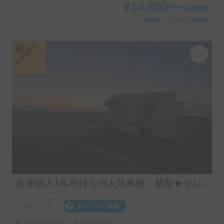
¥
14,800
〜
/
24時間
＋保険料・システム利用料
平日長期割引
新車購入1年半待ちの人気車種・新型★セレンゲティ525（4WD）★で絶好のアウトドアシーズンを楽しもう！
カーシェア
カーシェア保険
東京都中央区佃, ' 有楽町線月島