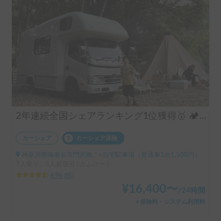
2年連続全国シェアランキング1位獲得🥇 🏕️フル装備のキャンピングカーで快適な家族旅行をお楽しみ下さい😆
カーシェア
カーシェア保険
神奈川県海老名市門沢橋, ' ⭐️自宅駐車場（普通車1台1,500円）
7人乗り、5人就寝可 | カムロード
4.96
(
85
)
¥
16,400
〜
/
24時間
＋保険料・システム利用料