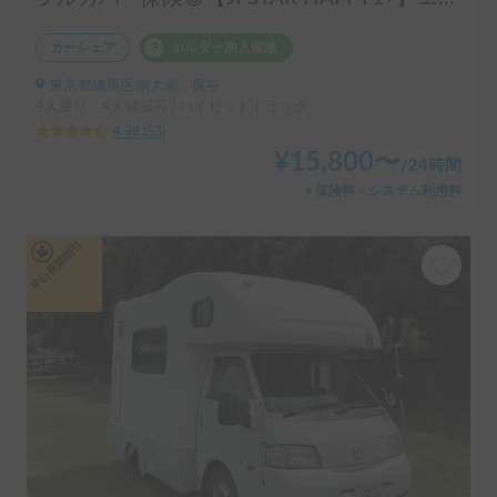
カーシェア
ホルダー加入保険
東京都練馬区南大泉, ' 保谷
4人乗り、4人就寝可 | ハイゼットトラック
4.98
(
53
)
¥
15,800
〜
/
24時間
＋保険料・システム利用料
平日長期割引