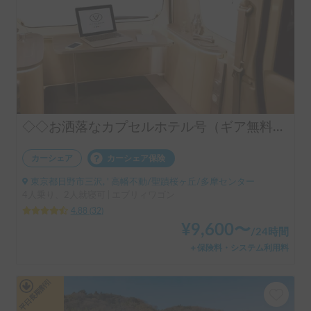
◇◇お洒落なカプセルホテル号（ギア無料手ぶらOK）◇◇
カーシェア
カーシェア保険
東京都日野市三沢, ' 高幡不動/聖蹟桜ヶ丘/多摩センター
4人乗り、2人就寝可 | エブリィワゴン
4.88
(
32
)
¥
9,600
〜
/
24時間
＋保険料・システム利用料
平日長期割引