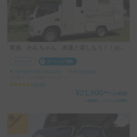
家族、わんちゃん、友達と楽しもう！！お気軽旅行のキャンピングカー（コルドバンクス）四国・淡路島にアクセス抜群🗾ペット大歓迎🐶ケージ無しOK、WIFI無料
カーシェア
カーシェア保険
兵庫県神戸市垂水区塩屋台, ' ＪＲ神戸線塩屋駅
7人乗り、7人就寝可 | カムロード
5.00
(
40
)
¥
21,900
〜
/
24時間
＋保険料・システム利用料
平日長期割引