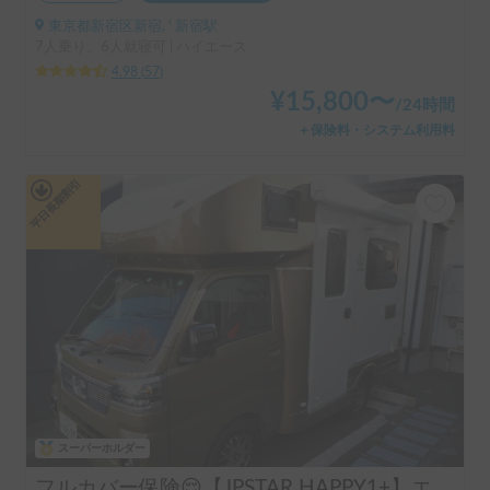
東京都新宿区新宿, ' 新宿駅
7人乗り、6人就寝可 | ハイエース
4.98
(
57
)
¥
15,800
〜
/
24時間
＋保険料・システム利用料
平日長期割引
スーパーホルダー
フルカバー保険😌【JPSTAR HAPPY1+】エアコン完備！ペット歓迎🐾配車先多数🐾《西東京キャンピングカーレンタル》