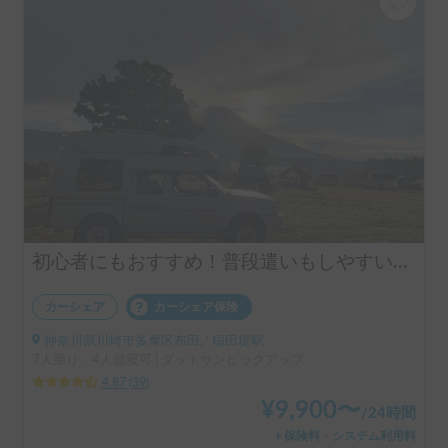
初心者にもおすすめ！普段遣いもしやすいピックアップトラックキャンピングカー！
カーシェア
カーシェア保険
神奈川県川崎市多摩区布田, ' 稲田堤駅
7人乗り、4人就寝可 | ダットサンピックアップ
4.87
(
39
)
¥
9,900
〜
/
24時間
＋保険料・システム利用料