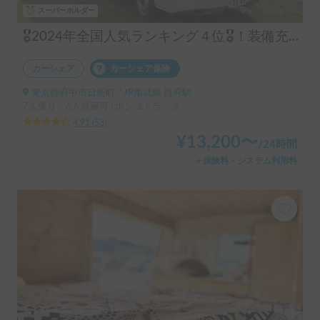
スーパーホルダー
🎖️2024年全国人気ランキング４位🎖️！装備充実！コインパーキング駐車可！6名就寝
カーシェア
カーシェア保険
東京都府中市日新町, ' JR南武線 西府駅
7人乗り、6人就寝可 | ボンゴトラック
4.91
(
53
)
¥
13,200
〜
/
24時間
＋保険料・システム利用料