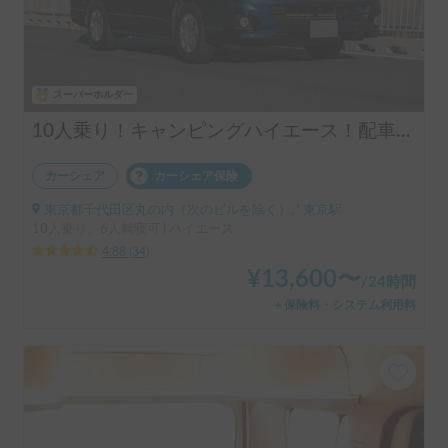
スーパーホルダー
10人乗り！キャンピングハイエース！配車無料！割引アリ！！
カーシェア
カーシェア保険
東京都千代田区丸の内（次のビルを除く）, ' 東京駅
10人乗り、6人就寝可 | ハイエース
4.88
(
34
)
¥
13,600
〜
/
24時間
＋保険料・システム利用料