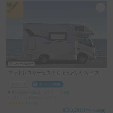
平日長期割引
スーパーホルダー
マットレスサービス！ちょうどいいサイズ！MOBBY号！
カーシェア
カーシェア保険
東京都葛飾区西亀有（３丁目）, ' 綾瀬駅
7人乗り、5人就寝可 | カムロード
4.93
(
30
)
¥
20,000
〜
/
24時間