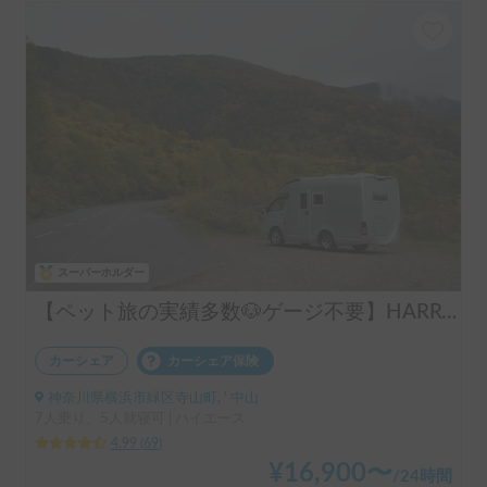
スーパーホルダー
【ペット旅の実績多数🐶ゲージ不要】HARRY’s キャンピングカー 🐾 ｜ポタ電・バーベキューセット無料貸し出し🚐
カーシェア
カーシェア保険
神奈川県横浜市緑区寺山町, ' 中山
7人乗り、5人就寝可 | ハイエース
4.99
(
69
)
¥
16,900
〜
/
24時間