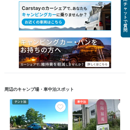
AI
チ
ャ
ッ
ト
で
質
問
周辺のキャンプ場・車中泊スポット
テント泊
車中泊