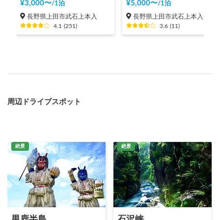
¥
3,000
〜
¥
5,000
〜
/
1泊
/
1泊
長野県上田市武石上本入
長野県上田市武石上本入
4.1
(
251
)
3.6
(
11
)
周辺ドライブスポット
絶景
絶景
男鹿半島
石沢峡