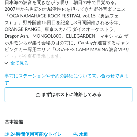
日本海の波音を聞きながら眠り、朝日の中で目覚める。

2007年から男鹿の地域活性化を担ってきた野外音楽フェス
「OGA NAMAHAGE ROCK FESTIVAL vol.15（男鹿フェ
ス）」。野外開催15回目を記念し3日間開催される今年、
ORANGE RANGE、東京スカパラダイスオーケストラ、
Dragon Ash、MONGOL800、ELLEGARDEN、マキシマム ザ 
ホルモンらが集う会場の目の前に、Carstayが運営するキャン
ピングカー専用エリア「OGA-FES CAMP MARINA 波音VIPサ
イト」が今夏初登場します。

全て見る
男鹿フェス公認の車中泊スポットが設けられるのは、今回が
事前にステーションや予約の詳細について問い合わせできま
初めて。ONRF実行委員会認定の運営会社・合同会社オプチミ
す
スト社と連携した公式スポットだから、予約・決済・区画案
内まですべてCarstayで安心して完結できます。

まずはホストに連絡してみる
会場はOGAマリンパーク。男鹿駅から徒歩10分、フェス会場
へも徒歩約20分という絶好のロケーションです。海沿いの開
放的な空間に、1台ずつゆったりとしたプライベート区画を確
保。フェスの熱気と余韻を、波音と潮風の中でそのまま味わ
基本設備
えます。近隣にはコンビニ・スーパー・ガソリンスタンドも
揃い、快適な滞在をサポートします。

24時間使用可能なトイレ
水道