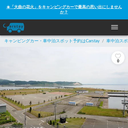
☀️「大曲の花火」をキャンピングカーで最高の思い出にしません
か？
ナビゲー
キャンピングカー・車中泊スポット予約はCarstay
/
車中泊スポ
0