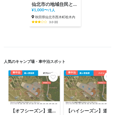
仙北市の地域住民との文化交流
¥
1,000
〜
/
1人
秋田県仙北市西木町桧木内
3.0
(
0
)
人気のキャンプ場・車中泊スポット
車中泊
車中泊
【オフシーズン】道の駅 美ヶ原高原
【ハイシーズン】道の駅 美ヶ原高原