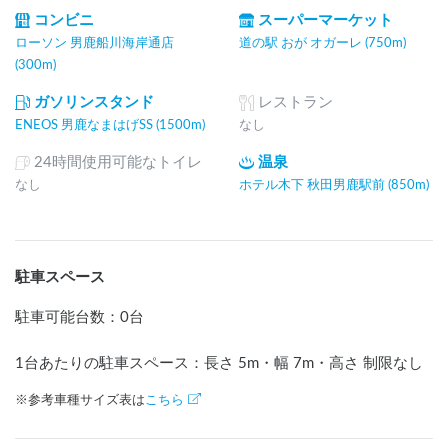
コンビニ
スーパーマーケット
ローソン 男鹿船川海岸通店
道の駅 おが オガーレ (750m)
(300m)
ガソリンスタンド
レストラン
ENEOS 男鹿なまはげSS (1500m)
なし
24時間使用可能なトイレ
温泉
なし
ホテル木下 秋田男鹿駅前 (850m)
駐車スペース
駐車可能台数
：
0台
1台あたりの駐車スペース：長さ
5
m
・幅
7
m
・高さ 制限なし
※参考車種サイズ表は
こちら