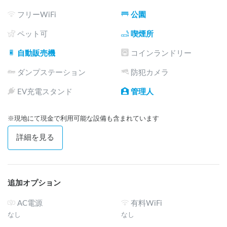
開設期間は2026年7月23日（木）から27日（月）まで。約1
フリーWiFi
公園
万5千人が訪れる男鹿フェスでは周辺の宿泊施設が不足しがち
ですが、ここなら宿の心配なく、会場の目の前で過ごせま
ペット可
喫煙所
す。2026年は5区画限定のモニター運用。東北のフェスで
自動販売機
コインランドリー
Carstayが車中泊エリアを運営するのは初の試みで、今年の体
験をもとに2027年以降のスケール拡大を目指しています。最
ダンプステーション
防犯カメラ
初に過ごした方の声が、このスポットをつくっていきます。

EV充電スタンド
管理人
▼関連リンク

・男鹿フェス公式サイト：
https://onrf.jp/
※現地にて現金で利用可能な設備も含まれています
・キャンプサイト情報：
https://oga-fes-camp.stores.jp/
・OGA-FES CAMP MARINA 専用サイト：
詳細を見る
https://promo.carstay.jp/onrf
追加オプション
AC電源
有料WiFi
なし
なし