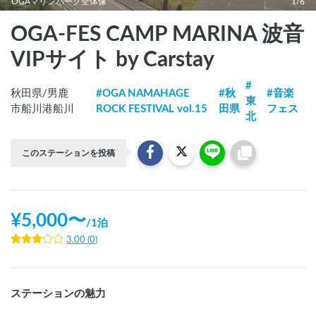
OGAマリンパーク全体像
1/6
OGA-FES CAMP MARINA 波音
VIPサイト by Carstay
#
秋田県
/
男鹿
#
OGA NAMAHAGE
#
秋
#
音楽
東
市船川港船川
ROCK FESTIVAL vol.15
田県
フェス
北
このステーションを投稿
¥
5,000
〜
/
1泊
3.00
(
0
)
ステーションの魅力