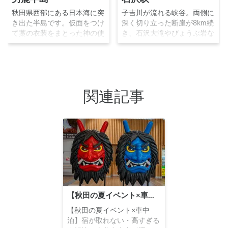
秋田県西部にある日本海に突
子吉川が流れる峡谷。両側に
き出た半島です。仮面をつけ
深く切り立った断崖が8km続
て藁の衣装をまとった神の使
き、石沢大滝やびょうぶ岩な
い「なまはげ」で有名な場所
どの奇岩や洞穴を見ることが
として知られています。真
出来る秘境です。紅葉の季節
山、本山、毛無山は男鹿三山
は特に見事で観光客が多く訪
と呼ばれ、古くから山岳信仰
れます。
の霊場とされています。
関連記事
【秋田の夏イベント×車中泊】宿が取れない・高すぎるを解決！東北出身者が選ぶ、花火・フェス・竿燈を楽しむ車中泊スポット活用術
【秋田の夏イベント×車中
泊】宿が取れない・高すぎる