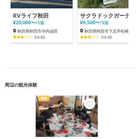
RVライフ秋田
サクラドックガーデンRV秋田 併設
¥
20,000
〜
¥
4,500
〜
/
1泊
/
1泊
秋田県秋田市寺内油田
秋田県秋田市下北手松崎
3.0
(
0
)
3.0
(
0
)
周辺の観光体験
体験