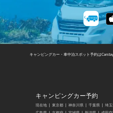
キャンピングカー・車中泊スポット予約はCarsta
キャンピングカー予約
現在地
|
東京都
|
神奈川県
|
千葉県
|
埼玉
広島県
|
京都府
|
宮城県
|
新潟県
|
成田空