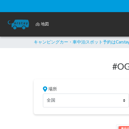
地図
キャンピングカー・車中泊スポット予約はCarsta
#
OG
場所
全国
車中