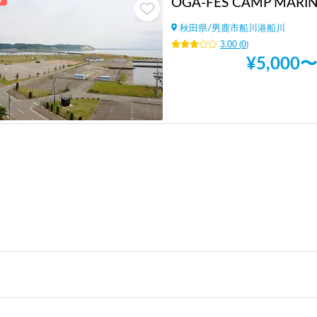
秋田県
/
男鹿市船川港船川
3.00
(
0
)
¥
5,000
〜