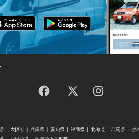
y
県
|
大阪府
|
兵庫県
|
愛知県
|
福岡県
|
北海道
|
群馬県
|
栃
港
|
羽田空港
|
全国の市区町村