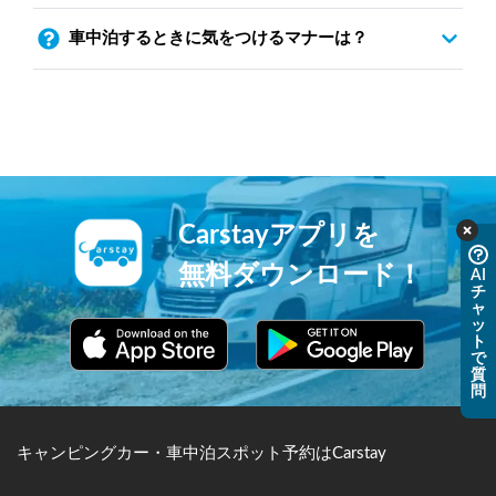
車中泊するときに気をつけるマナーは？
Carstayアプリを
無料ダウンロード！
AI
チ
ャ
ッ
ト
で
質
問
キャンピングカー・車中泊スポット予約はCarstay