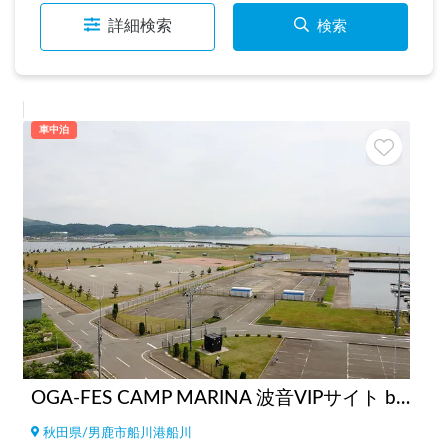
詳細検索
検索
車中泊
OGA-FES CAMP MARINA 波音VIPサイト by Carstay
秋田県
/
男鹿市船川港船川