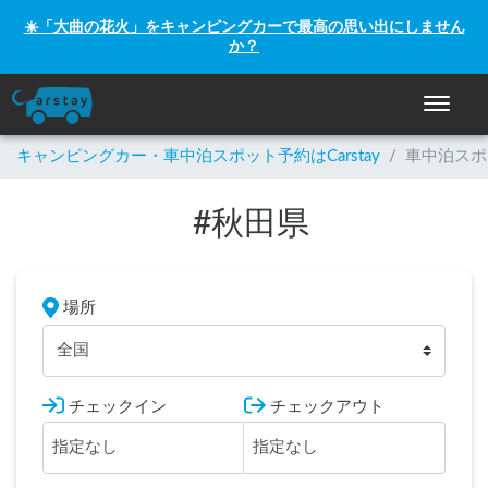
☀️「大曲の花火」をキャンピングカーで最高の思い出にしません
か？
ナビゲー
キャンピングカー・車中泊スポット予約はCarstay
/
車中泊スポ
#
秋田県
場所
全国
チェックイン
チェックアウト